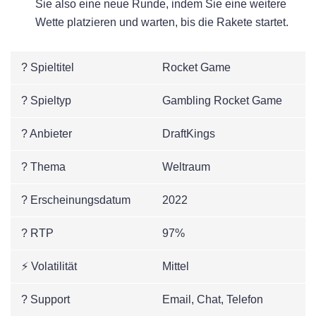
Sie also eine neue Runde, indem Sie eine weitere
Wette platzieren und warten, bis die Rakete startet.
? Spieltitel
Rocket Game
?️ Spieltyp
Gambling Rocket Game
? Anbieter
DraftKings
? Thema
Weltraum
? Erscheinungsdatum
2022
? RTP
97%
⚡️ Volatilität
Mittel
? Support
Email, Chat, Telefon