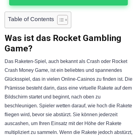
Table of Contents
Was ist das Rocket Gambling
Game?
Das Raketen-Spiel, auch bekannt als Crash oder Rocket
Crash Money Game, ist ein beliebtes und spannendes
Glücksspiel, das in vielen Online-Casinos zu finden ist. Die
Prämisse besteht darin, dass eine virtuelle Rakete auf dem
Bildschirm startet und beginnt, nach oben zu
beschleunigen. Spieler wetten darauf, wie hoch die Rakete
fliegen wird, bevor sie abstürzt. Sie können jederzeit
auscashen, um Ihren Einsatz mit der Höhe der Rakete
multipliziert zu sammeln. Wenn die Rakete jedoch abstürzt,