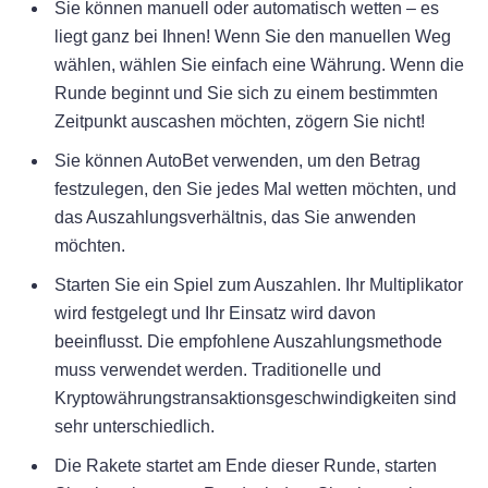
Sie können manuell oder automatisch wetten – es
liegt ganz bei Ihnen! Wenn Sie den manuellen Weg
wählen, wählen Sie einfach eine Währung. Wenn die
Runde beginnt und Sie sich zu einem bestimmten
Zeitpunkt auscashen möchten, zögern Sie nicht!
Sie können AutoBet verwenden, um den Betrag
festzulegen, den Sie jedes Mal wetten möchten, und
das Auszahlungsverhältnis, das Sie anwenden
möchten.
Starten Sie ein Spiel zum Auszahlen. Ihr Multiplikator
wird festgelegt und Ihr Einsatz wird davon
beeinflusst. Die empfohlene Auszahlungsmethode
muss verwendet werden. Traditionelle und
Kryptowährungstransaktionsgeschwindigkeiten sind
sehr unterschiedlich.
Die Rakete startet am Ende dieser Runde, starten