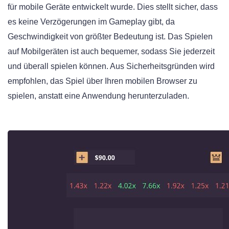
für mobile Geräte entwickelt wurde. Dies stellt sicher, dass
es keine Verzögerungen im Gameplay gibt, da
Geschwindigkeit von größter Bedeutung ist. Das Spielen
auf Mobilgeräten ist auch bequemer, sodass Sie jederzeit
und überall spielen können. Aus Sicherheitsgründen wird
empfohlen, das Spiel über Ihren mobilen Browser zu
spielen, anstatt eine Anwendung herunterzuladen.