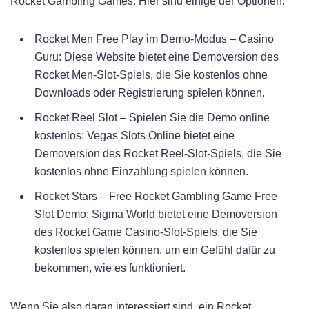
Rocket Gambling Games. Hier sind einige der Optionen:
Rocket Men Free Play im Demo-Modus – Casino
Guru: Diese Website bietet eine Demoversion des
Rocket Men-Slot-Spiels, die Sie kostenlos ohne
Downloads oder Registrierung spielen können.
Rocket Reel Slot – Spielen Sie die Demo online
kostenlos: Vegas Slots Online bietet eine
Demoversion des Rocket Reel-Slot-Spiels, die Sie
kostenlos ohne Einzahlung spielen können.
Rocket Stars – Free Rocket Gambling Game Free
Slot Demo: Sigma World bietet eine Demoversion
des Rocket Game Casino-Slot-Spiels, die Sie
kostenlos spielen können, um ein Gefühl dafür zu
bekommen, wie es funktioniert.
Wenn Sie also daran interessiert sind, ein Rocket