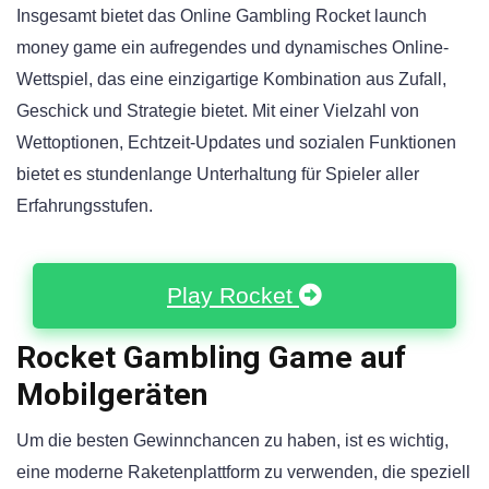
Insgesamt bietet das Online Gambling Rocket launch
money game ein aufregendes und dynamisches Online-
Wettspiel, das eine einzigartige Kombination aus Zufall,
Geschick und Strategie bietet. Mit einer Vielzahl von
Wettoptionen, Echtzeit-Updates und sozialen Funktionen
bietet es stundenlange Unterhaltung für Spieler aller
Erfahrungsstufen.
Play Rocket
Rocket Gambling Game auf
Mobilgeräten
Um die besten Gewinnchancen zu haben, ist es wichtig,
eine moderne Raketenplattform zu verwenden, die speziell