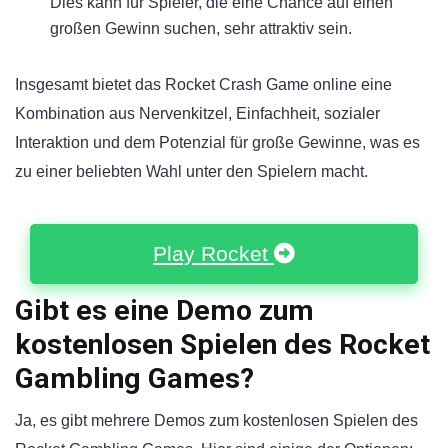
Dies kann für Spieler, die eine Chance auf einen
großen Gewinn suchen, sehr attraktiv sein.
Insgesamt bietet das Rocket Crash Game online eine
Kombination aus Nervenkitzel, Einfachheit, sozialer
Interaktion und dem Potenzial für große Gewinne, was es
zu einer beliebten Wahl unter den Spielern macht.
Play Rocket
Gibt es eine Demo zum
kostenlosen Spielen des Rocket
Gambling Games?
Ja, es gibt mehrere Demos zum kostenlosen Spielen des