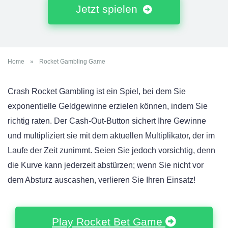
Jetzt spielen
Home
»
Rocket Gambling Game
Crash Rocket Gambling ist ein Spiel, bei dem Sie
exponentielle Geldgewinne erzielen können, indem Sie
richtig raten. Der Cash-Out-Button sichert Ihre Gewinne
und multipliziert sie mit dem aktuellen Multiplikator, der im
Laufe der Zeit zunimmt. Seien Sie jedoch vorsichtig, denn
die Kurve kann jederzeit abstürzen; wenn Sie nicht vor
dem Absturz auscashen, verlieren Sie Ihren Einsatz!
Play Rocket Bet Game