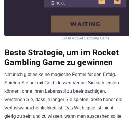
Crash Rocket Gambling Game
Beste Strategie, um im Rocket
Gambling Game zu gewinnen
Natürlich gibt es keine magische Formel für den Erfolg.
Spielen Sie nur mit Geld, dessen Verlust Sie sich leisten
können, ohne Ihren Lebensstil zu beeinträchtigen.
Verstehen Sie, dass je länger Sie spielen, desto höher die
Verlustwahrscheinlichkeit ist. Das Wichtigste ist, nicht
gierig zu sein und zu wissen, wann man auscashen sollte.