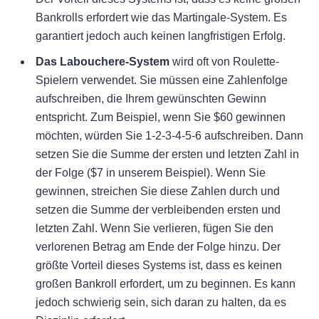
Bankrolls erfordert wie das Martingale-System. Es
garantiert jedoch auch keinen langfristigen Erfolg.
Das Labouchere-System
wird oft von Roulette-
Spielern verwendet. Sie müssen eine Zahlenfolge
aufschreiben, die Ihrem gewünschten Gewinn
entspricht. Zum Beispiel, wenn Sie $60 gewinnen
möchten, würden Sie 1-2-3-4-5-6 aufschreiben. Dann
setzen Sie die Summe der ersten und letzten Zahl in
der Folge ($7 in unserem Beispiel). Wenn Sie
gewinnen, streichen Sie diese Zahlen durch und
setzen die Summe der verbleibenden ersten und
letzten Zahl. Wenn Sie verlieren, fügen Sie den
verlorenen Betrag am Ende der Folge hinzu. Der
größte Vorteil dieses Systems ist, dass es keinen
großen Bankroll erfordert, um zu beginnen. Es kann
jedoch schwierig sein, sich daran zu halten, da es