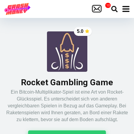
5.0
Rocket Gambling Game
Ein Bitcoin-Multiplikator-Spiel ist eine Art von Rocket-
Glücksspiel. Es unterscheidet sich von anderen
vergleichbaren Spielen in Bezug auf das Gameplay. Bei
Raketenspielen wird Ihnen geraten, an Bord einer Rakete
zu klettern, bevor sie auf dem Boden aufschlägt.