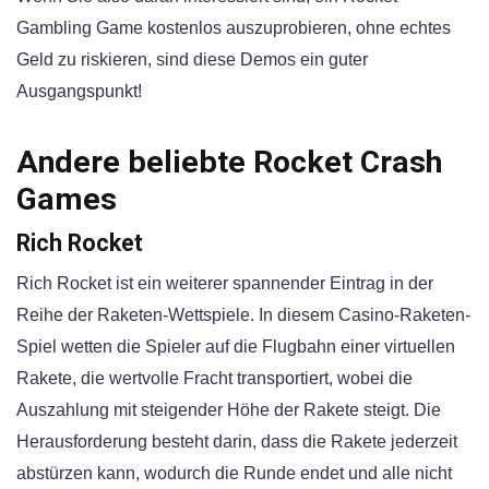
Gambling Game kostenlos auszuprobieren, ohne echtes
Geld zu riskieren, sind diese Demos ein guter
Ausgangspunkt!
Andere beliebte Rocket Crash
Games
Rich Rocket
Rich Rocket ist ein weiterer spannender Eintrag in der
Reihe der Raketen-Wettspiele. In diesem Casino-Raketen-
Spiel wetten die Spieler auf die Flugbahn einer virtuellen
Rakete, die wertvolle Fracht transportiert, wobei die
Auszahlung mit steigender Höhe der Rakete steigt. Die
Herausforderung besteht darin, dass die Rakete jederzeit
abstürzen kann, wodurch die Runde endet und alle nicht