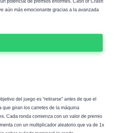
a un potencial de premios enormes. Cash or Crash
uelve aún más emocionante gracias a la avanzada
etivo del juego es “retirarse” antes de que el
 que giran los carretes de la máquina
les. Cada ronda comienza con un valor de premio
ementa con un multiplicador aleatorio que va de 1x