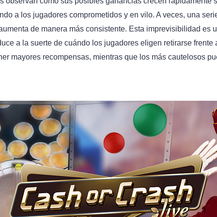
res observan cómo sus posibles ganancias crecen rápidamente s
ndo a los jugadores comprometidos y en vilo. A veces, una seri
 aumenta de manera más consistente. Esta imprevisibilidad es 
duce a la suerte de cuándo los jugadores eligen retirarse frente
ner mayores recompensas, mientras que los más cautelosos pu