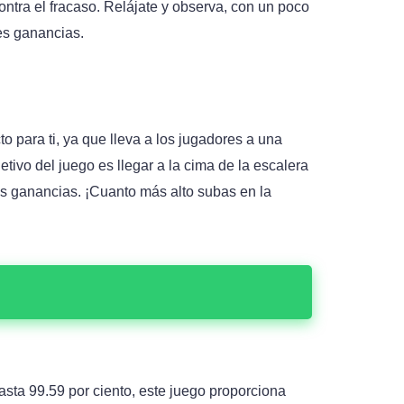
ontra el fracaso. Relájate y observa, con un poco
es ganancias.
to para ti, ya que lleva a los jugadores a una
ivo del juego es llegar a la cima de la escalera
tus ganancias. ¡Cuanto más alto subas en la
asta 99.59 por ciento, este juego proporciona