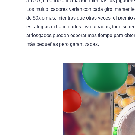
a 100x, creando anticipación mientras los jugado
Los multiplicadores varían con cada giro, mantenie
de 50x o más, mientras que otras veces, el premio
estrategias ni habilidades involucradas; todo se re
arriesgados pueden esperar más tiempo para obte
más pequeñas pero garantizadas.