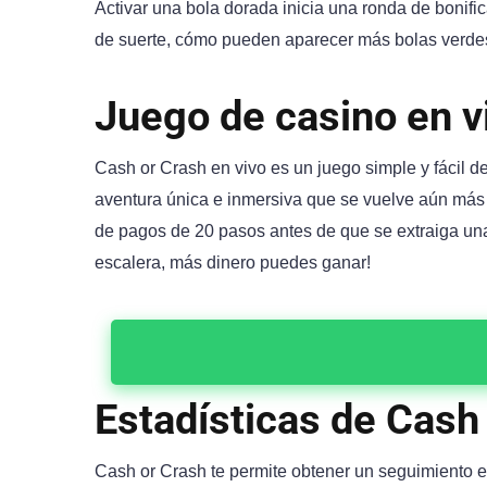
Activar una bola dorada inicia una ronda de bonific
de suerte, cómo pueden aparecer más bolas verdes
Juego de casino en v
Cash or Crash en vivo es un juego simple y fácil de 
aventura única e inmersiva que se vuelve aún más 
de pagos de 20 pasos antes de que se extraiga una 
escalera, más dinero puedes ganar!
Estadísticas de Cash
Cash or Crash te permite obtener un seguimiento en