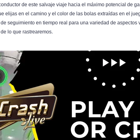
conductor de este salvaje viaje hacia el máximo potencial de g
ue elijas en el camino y el color de las bolas extraídas en el jue
de seguimiento en tiempo real para una variedad de aspectos vi
 de lo que rastrearemos.