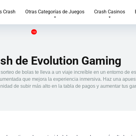
s Crash
Otras Categorías de Juegos
Crash Casinos
ash de Evolution Gaming
orteo de bolas te lleva a un viaje increíble en un entorno de e
 aumentada que mejora la experiencia inmersiva. Haz una apues
tunidad de subir más alto en la tabla de pagos y aumentar tus ga