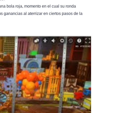
 una bola roja, momento en el cual su ronda
 ganancias al aterrizar en ciertos pasos de la