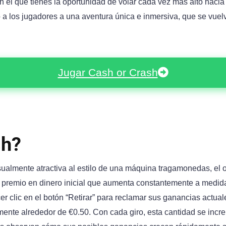
 el que tienes la oportunidad de volar cada vez más alto haci
ando a los jugadores a una aventura única e inmersiva, que se v
Jugar Cash or Crash
sh?
ualmente atractiva al estilo de una máquina tragamonedas, el obj
 premio en dinero inicial que aumenta constantemente a medida
 clic en el botón “Retirar” para reclamar sus ganancias actua
lmente alrededor de €0.50. Con cada giro, esta cantidad se incr