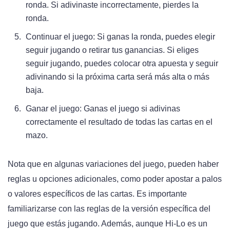
ronda. Si adivinaste incorrectamente, pierdes la
ronda.
Continuar el juego: Si ganas la ronda, puedes elegir
seguir jugando o retirar tus ganancias. Si eliges
seguir jugando, puedes colocar otra apuesta y seguir
adivinando si la próxima carta será más alta o más
baja.
Ganar el juego: Ganas el juego si adivinas
correctamente el resultado de todas las cartas en el
mazo.
Nota que en algunas variaciones del juego, pueden haber
reglas u opciones adicionales, como poder apostar a palos
o valores específicos de las cartas. Es importante
familiarizarse con las reglas de la versión específica del
juego que estás jugando. Además, aunque Hi-Lo es un