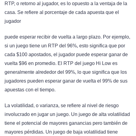
RTP, o retorno al jugador, es lo opuesto a la ventaja de la
casa. Se refiere al porcentaje de cada apuesta que el
jugador
puede esperar recibir de vuelta a largo plazo. Por ejemplo,
si un juego tiene un RTP del 96%, esto significa que por
cada $100 apostados, el jugador puede esperar ganar de
vuelta $96 en promedio. El RTP del juego Hi Low es
generalmente alrededor del 99%, lo que significa que los
jugadores pueden esperar ganar de vuelta el 99% de sus
apuestas con el tiempo.
La volatilidad, o varianza, se refiere al nivel de riesgo
involucrado en jugar un juego. Un juego de alta volatilidad
tiene el potencial de mayores ganancias pero también de
mayores pérdidas. Un juego de baja volatilidad tiene