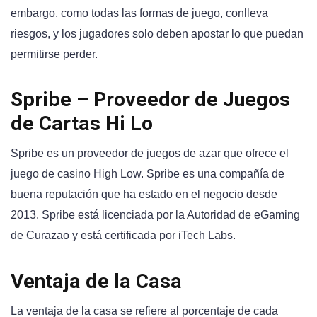
embargo, como todas las formas de juego, conlleva
riesgos, y los jugadores solo deben apostar lo que puedan
permitirse perder.
Spribe – Proveedor de Juegos
de Cartas Hi Lo
Spribe es un proveedor de juegos de azar que ofrece el
juego de casino High Low. Spribe es una compañía de
buena reputación que ha estado en el negocio desde
2013. Spribe está licenciada por la Autoridad de eGaming
de Curazao y está certificada por iTech Labs.
Ventaja de la Casa
La ventaja de la casa se refiere al porcentaje de cada