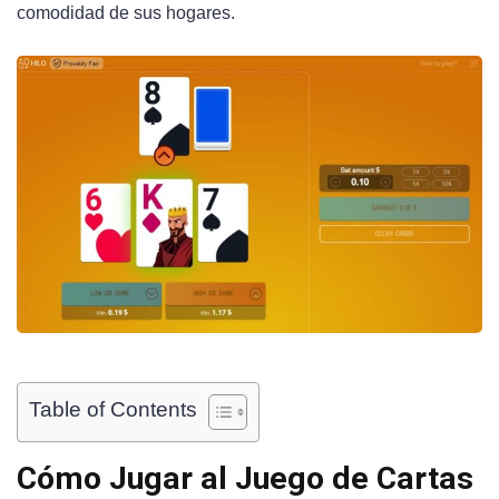
comodidad de sus hogares.
Table of Contents
Cómo Jugar al Juego de Cartas