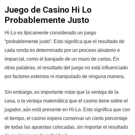
Juego de Casino Hi Lo
Probablemente Justo
Hi-Lo es típicamente considerado un juego
“probablemente justo”. Esto significa que el resultado de
cada ronda es determinado por un proceso aleatorio e
imparcial, como el barajado de un mazo de cartas. En
otras palabras, el resultado del juego no está influenciado
por factores externos ni manipulado de ninguna manera.
Sin embargo, es importante notar que la ventaja de la
casa, o la ventaja matemática que el casino tiene sobre el
jugador, aún está presente en Hi-Lo. Esto significa que con
el tiempo, el casino espera conservar un cierto porcentaje
de todas las apuestas colocadas, sin importar el resultado