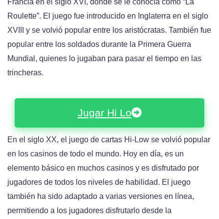
Francia en el siglo XVI, donde se le conocía como “La
Roulette”. El juego fue introducido en Inglaterra en el siglo
XVIII y se volvió popular entre los aristócratas. También fue
popular entre los soldados durante la Primera Guerra
Mundial, quienes lo jugaban para pasar el tiempo en las
trincheras.
Jugar Hi Lo
En el siglo XX, el juego de cartas Hi-Low se volvió popular
en los casinos de todo el mundo. Hoy en día, es un
elemento básico en muchos casinos y es disfrutado por
jugadores de todos los niveles de habilidad. El juego
también ha sido adaptado a varias versiones en línea,
permitiendo a los jugadores disfrutarlo desde la