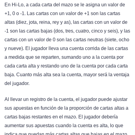
En Hi-Lo, a cada carta del mazo se le asigna un valor de
+1, 0 o -1. Las cartas con un valor de +1 son las cartas
altas (diez, jota, reina, rey y as), las cartas con un valor de
-1 son las cartas bajas (dos, tres, cuatro, cinco y seis), y las
cartas con un valor de 0 son las cartas neutras (siete, ocho
y nueve). El jugador lleva una cuenta corrida de las cartas
a medida que se reparten, sumando uno a la cuenta por
cada carta alta y restando uno de la cuenta por cada carta
baja. Cuanto más alta sea la cuenta, mayor será la ventaja
del jugador.
Al llevar un registro de la cuenta, el jugador puede ajustar
sus apuestas en función de la proporción de cartas altas a
cartas bajas restantes en el mazo. El jugador debería
aumentar sus apuestas cuando la cuenta es alta, lo que
indica que quedan más cartas altas que bajas en el mazo.