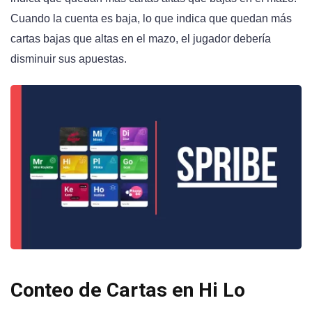
Cuando la cuenta es baja, lo que indica que quedan más
cartas bajas que altas en el mazo, el jugador debería
disminuir sus apuestas.
Conteo de Cartas en Hi Lo