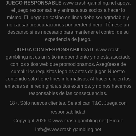
JUEGO RESPONSABLE
www.crash-gambling.net apoya
el juego responsable y anima a sus socios a hacer lo
mismo. El juego de casino en línea debe ser agradable y
no causar preocupaciones por perder dinero. Tómese un
descanso si es necesario para mantener el control de su
experiencia de juego.
JUEGA CON RESPONSABILIDAD:
www.crash-
gambling.net es un sitio independiente y no está asociado
con los sitios web que promocionamos. Asegúrese de
cumplir los requisitos legales antes de jugar. Nuestro
contenido sólo tiene fines informativos. Al hacer clic en los
enlaces se le redirigirá a sitios externos, y no nos hacemos
responsables de las consecuencias.
18+, Sólo nuevos clientes, Se aplican T&C, Juega con
responsabilidad
Copyright 2026 © www.crash-gambling.net | Email:
info@www.crash-gambling.net