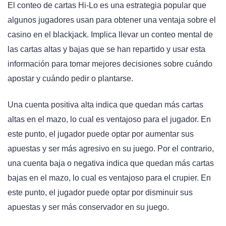
El conteo de cartas Hi-Lo es una estrategia popular que
algunos jugadores usan para obtener una ventaja sobre el
casino en el blackjack. Implica llevar un conteo mental de
las cartas altas y bajas que se han repartido y usar esta
información para tomar mejores decisiones sobre cuándo
apostar y cuándo pedir o plantarse.
Una cuenta positiva alta indica que quedan más cartas
altas en el mazo, lo cual es ventajoso para el jugador. En
este punto, el jugador puede optar por aumentar sus
apuestas y ser más agresivo en su juego. Por el contrario,
una cuenta baja o negativa indica que quedan más cartas
bajas en el mazo, lo cual es ventajoso para el crupier. En
este punto, el jugador puede optar por disminuir sus
apuestas y ser más conservador en su juego.