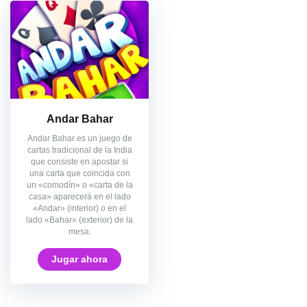
Andar Bahar
Andar Bahar es un juego de
cartas tradicional de la India
que consiste en apostar si
una carta que coincida con
un «comodín» o «carta de la
casa» aparecerá en el lado
«Andar» (interior) o en el
lado «Bahar» (exterior) de la
mesa.
Jugar ahora