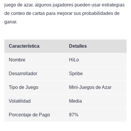
juego de azar, algunos jugadores pueden usar estrategias
de conteo de cartas para mejorar sus probabilidades de
ganar.
Característica
Detalles
Nombre
HiLo
Desarrollador
Spribe
Tipo de Juego
Mini-Juegos de Azar
Volatilidad
Media
Porcentaje de Pago
97%