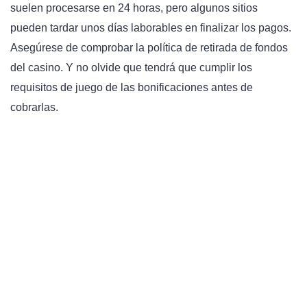
suelen procesarse en 24 horas, pero algunos sitios
pueden tardar unos días laborables en finalizar los pagos.
Asegúrese de comprobar la política de retirada de fondos
del casino. Y no olvide que tendrá que cumplir los
requisitos de juego de las bonificaciones antes de
cobrarlas.