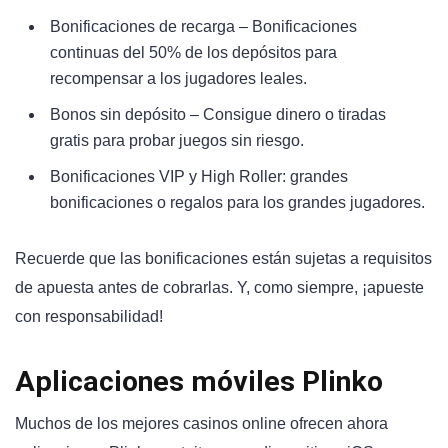
Bonificaciones de recarga – Bonificaciones
continuas del 50% de los depósitos para
recompensar a los jugadores leales.
Bonos sin depósito – Consigue dinero o tiradas
gratis para probar juegos sin riesgo.
Bonificaciones VIP y High Roller: grandes
bonificaciones o regalos para los grandes jugadores.
Recuerde que las bonificaciones están sujetas a requisitos
de apuesta antes de cobrarlas. Y, como siempre, ¡apueste
con responsabilidad!
Aplicaciones móviles Plinko
Muchos de los mejores casinos online ofrecen ahora