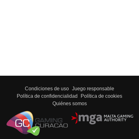
Condiciones de uso
Juego responsable
Política de confidencialidad
Política de cookies
Quiénes somos