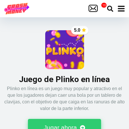
5.0
Juego de Plinko en línea
Plinko en línea es un juego muy popular y atractivo en el
que los jugadores dejan caer una bola por un tablero de
clavijas, con el objetivo de que caiga en las ranuras de alto
valor de la parte inferior.
Jugar ahora