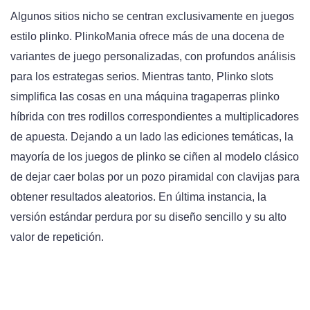
Algunos sitios nicho se centran exclusivamente en juegos
estilo plinko. PlinkoMania ofrece más de una docena de
variantes de juego personalizadas, con profundos análisis
para los estrategas serios. Mientras tanto, Plinko slots
simplifica las cosas en una máquina tragaperras plinko
híbrida con tres rodillos correspondientes a multiplicadores
de apuesta. Dejando a un lado las ediciones temáticas, la
mayoría de los juegos de plinko se ciñen al modelo clásico
de dejar caer bolas por un pozo piramidal con clavijas para
obtener resultados aleatorios. En última instancia, la
versión estándar perdura por su diseño sencillo y su alto
valor de repetición.