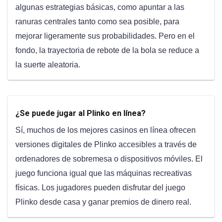
algunas estrategias básicas, como apuntar a las
ranuras centrales tanto como sea posible, para
mejorar ligeramente sus probabilidades. Pero en el
fondo, la trayectoria de rebote de la bola se reduce a
la suerte aleatoria.
¿Se puede jugar al Plinko en línea?
Sí, muchos de los mejores casinos en línea ofrecen
versiones digitales de Plinko accesibles a través de
ordenadores de sobremesa o dispositivos móviles. El
juego funciona igual que las máquinas recreativas
físicas. Los jugadores pueden disfrutar del juego
Plinko desde casa y ganar premios de dinero real.