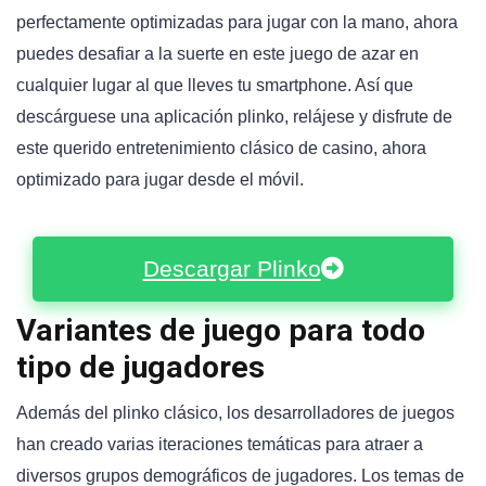
perfectamente optimizadas para jugar con la mano, ahora
puedes desafiar a la suerte en este juego de azar en
cualquier lugar al que lleves tu smartphone. Así que
descárguese una aplicación plinko, relájese y disfrute de
este querido entretenimiento clásico de casino, ahora
optimizado para jugar desde el móvil.
Descargar Plinko
Variantes de juego para todo
tipo de jugadores
Además del plinko clásico, los desarrolladores de juegos
han creado varias iteraciones temáticas para atraer a
diversos grupos demográficos de jugadores. Los temas de