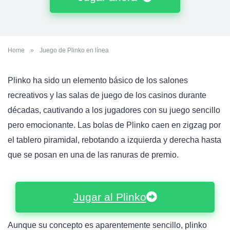
Home
»
Juego de Plinko en línea
Plinko ha sido un elemento básico de los salones
recreativos y las salas de juego de los casinos durante
décadas, cautivando a los jugadores con su juego sencillo
pero emocionante. Las bolas de Plinko caen en zigzag por
el tablero piramidal, rebotando a izquierda y derecha hasta
que se posan en una de las ranuras de premio.
Jugar al Plinko
Aunque su concepto es aparentemente sencillo, plinko