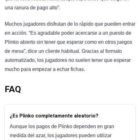
una ranura de pago alto”.
Muchos jugadores disfrutan de lo rápido que pueden entrar
en acción. “Es agradable poder acercarse a un puesto de
Plinko abierto sin tener que esperar como en otros juegos
de mesa”, dice un cliente habitual. Gracias al formato
automatizado, los jugadores no suelen tener que esperar
mucho para empezar a echar fichas.
FAQ
¿Es Plinko completamente aleatorio?
Aunque los pagos de Plinko dependen en gran
medida del azar, los jugadores pueden utilizar