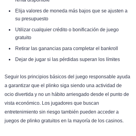
Elija valores de moneda más bajos que se ajusten a
su presupuesto
Utilizar cualquier crédito o bonificación de juego
gratuito
Retirar las ganancias para completar el bankroll
Dejar de jugar si las pérdidas superan los límites
Seguir los principios básicos del juego responsable ayuda
a garantizar que el plinko siga siendo una actividad de
ocio divertida y no un hábito arriesgado desde el punto de
vista económico. Los jugadores que buscan
entretenimiento sin riesgo también pueden acceder a
juegos de plinko gratuitos en la mayoría de los casinos.