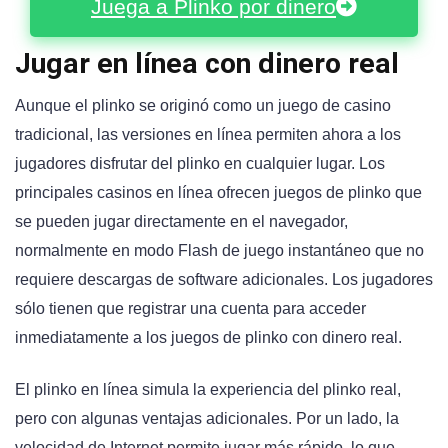
Juega a Plinko por dinero
Jugar en línea con dinero real
Aunque el plinko se originó como un juego de casino
tradicional, las versiones en línea permiten ahora a los
jugadores disfrutar del plinko en cualquier lugar. Los
principales casinos en línea ofrecen juegos de plinko que
se pueden jugar directamente en el navegador,
normalmente en modo Flash de juego instantáneo que no
requiere descargas de software adicionales. Los jugadores
sólo tienen que registrar una cuenta para acceder
inmediatamente a los juegos de plinko con dinero real.
El plinko en línea simula la experiencia del plinko real,
pero con algunas ventajas adicionales. Por un lado, la
velocidad de Internet permite jugar más rápido, lo que