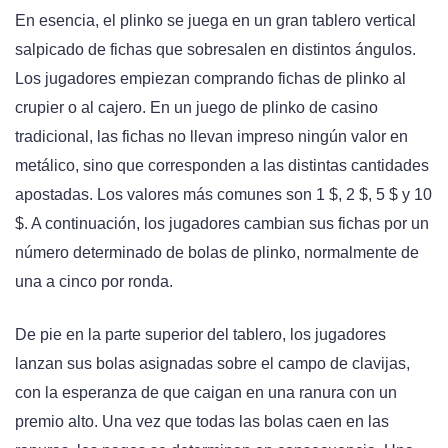
En esencia, el plinko se juega en un gran tablero vertical
salpicado de fichas que sobresalen en distintos ángulos.
Los jugadores empiezan comprando fichas de plinko al
crupier o al cajero. En un juego de plinko de casino
tradicional, las fichas no llevan impreso ningún valor en
metálico, sino que corresponden a las distintas cantidades
apostadas. Los valores más comunes son 1 $, 2 $, 5 $ y 10
$. A continuación, los jugadores cambian sus fichas por un
número determinado de bolas de plinko, normalmente de
una a cinco por ronda.
De pie en la parte superior del tablero, los jugadores
lanzan sus bolas asignadas sobre el campo de clavijas,
con la esperanza de que caigan en una ranura con un
premio alto. Una vez que todas las bolas caen en las