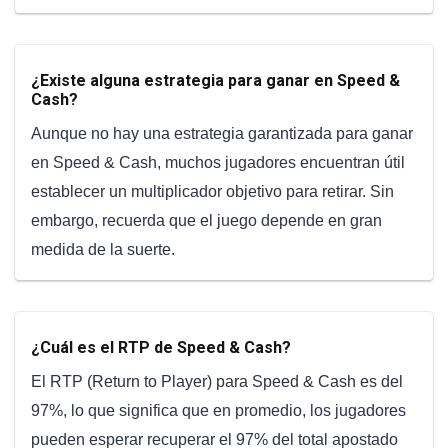
¿Existe alguna estrategia para ganar en Speed &
Cash?
Aunque no hay una estrategia garantizada para ganar
en Speed & Cash, muchos jugadores encuentran útil
establecer un multiplicador objetivo para retirar. Sin
embargo, recuerda que el juego depende en gran
medida de la suerte.
¿Cuál es el RTP de Speed & Cash?
El RTP (Return to Player) para Speed & Cash es del
97%, lo que significa que en promedio, los jugadores
pueden esperar recuperar el 97% del total apostado