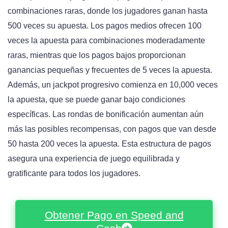
combinaciones raras, donde los jugadores ganan hasta
500 veces su apuesta. Los pagos medios ofrecen 100
veces la apuesta para combinaciones moderadamente
raras, mientras que los pagos bajos proporcionan
ganancias pequeñas y frecuentes de 5 veces la apuesta.
Además, un jackpot progresivo comienza en 10,000 veces
la apuesta, que se puede ganar bajo condiciones
específicas. Las rondas de bonificación aumentan aún
más las posibles recompensas, con pagos que van desde
50 hasta 200 veces la apuesta. Esta estructura de pagos
asegura una experiencia de juego equilibrada y
gratificante para todos los jugadores.
Obtener Pago en Speed and