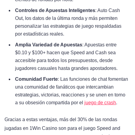
Controles de Apuestas Inteligentes
: Auto Cash
Out, los datos de la última ronda y más permiten
personalizar las estrategias de juego respaldadas
por estadísticas reales.
Amplia Variedad de Apuestas
: Apuestas entre
$0.10 y $100+ hacen que Speed and Cash sea
accesible para todos los presupuestos, desde
jugadores casuales hasta grandes apostadores.
Comunidad Fuerte
: Las funciones de chat fomentan
una comunidad de fanáticos que intercambian
estrategias, victorias, reacciones y se unen en torno
a su obsesión compartida por el
juego de crash
.
Gracias a estas ventajas, más del 30% de las rondas
jugadas en 1Win Casino son para el juego Speed and