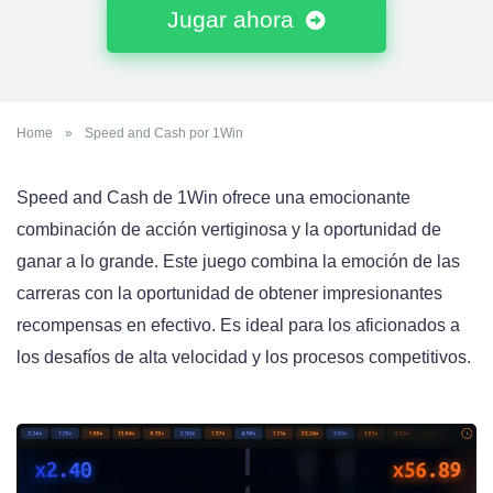
Jugar ahora
Home
»
Speed and Cash por 1Win
Speed and Cash de 1Win ofrece una emocionante
combinación de acción vertiginosa y la oportunidad de
ganar a lo grande. Este juego combina la emoción de las
carreras con la oportunidad de obtener impresionantes
recompensas en efectivo. Es ideal para los aficionados a
los desafíos de alta velocidad y los procesos competitivos.