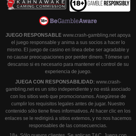
JUEGO RESPONSABLE
www.crash-gambling.net apoya
el juego responsable y anima a sus socios a hacer lo
mismo. El juego de casino en línea debe ser agradable y
no causar preocupaciones por perder dinero. Tómese un
descanso si es necesario para mantener el control de su
experiencia de juego.
JUEGA CON RESPONSABILIDAD:
www.crash-
gambling.net es un sitio independiente y no está asociado
con los sitios web que promocionamos. Asegúrese de
cumplir los requisitos legales antes de jugar. Nuestro
contenido sólo tiene fines informativos. Al hacer clic en los
enlaces se le redirigirá a sitios externos, y no nos hacemos
responsables de las consecuencias.
18+, Sólo nuevos clientes, Se aplican T&C, Juega con