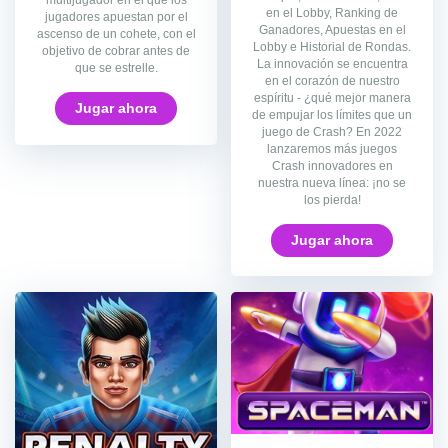
multijugador en el que los
en el Lobby, Ranking de
jugadores apuestan por el
Ganadores, Apuestas en el
ascenso de un cohete, con el
Lobby e Historial de Rondas.
objetivo de cobrar antes de
La innovación se encuentra
que se estrelle.
en el corazón de nuestro
espíritu - ¿qué mejor manera
Jugar ahora
de empujar los límites que un
juego de Crash? En 2022
lanzaremos más juegos
Crash innovadores en
nuestra nueva línea: ¡no se
los pierda!
Jugar ahora