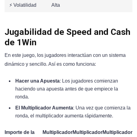
⚡ Volatilidad
Alta
Jugabilidad de Speed and Cash
de 1Win
En este juego, los jugadores interactúan con un sistema
dinámico y sencillo. Así es como funciona:
Hacer una Apuesta
: Los jugadores comienzan
haciendo una apuesta antes de que empiece la
ronda.
El Multiplicador Aumenta
: Una vez que comienza la
ronda, el multiplicador aumenta rápidamente.
Importe de la
Multiplicador
Multiplicador
Multiplicador