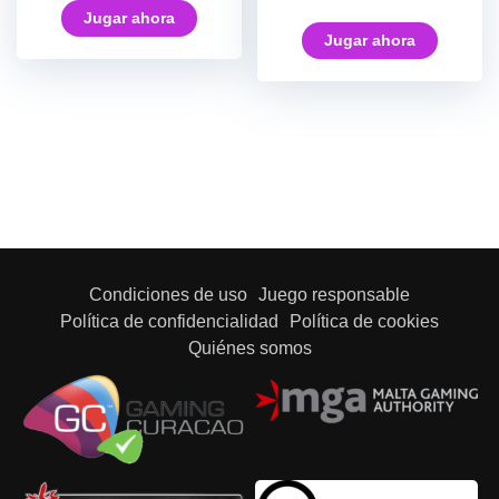
Jugar ahora
Jugar ahora
Condiciones de uso
Juego responsable
Política de confidencialidad
Política de cookies
Quiénes somos