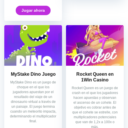
Jugar ahora
MyStake Dino Juego
Rocket Queen en
1Win Casino
MyStake Dino es un juego de
choque en el que los
Rocket Queen es un juego de
jugadores apuestan por el
crash en el que los jugadores
resultado del viaje de un
hacen apuestas y observan
dinosaurio virtual a través de
el ascenso de un cohete. El
un paisaje. El juego termina
objetivo es cobrar antes de
cuando un meteorito impacta,
que el cohete se estrelle, con
determinando el multiplicador
multiplicadores potenciales
final.
que van de 1,2x a 100x o
más.