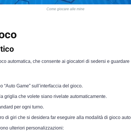
Come giocare alle mine
ioco
tico
gioco automatica, che consente ai giocatori di sedersi e guarda
” o “Auto Game” sull’interfaccia del gioco.
la griglia che volete siano rivelate automaticamente.
andard per ogni turno.
o di giri che si desidera far eseguire alla modalità di gioco aut
rono ulteriori personalizzazioni: