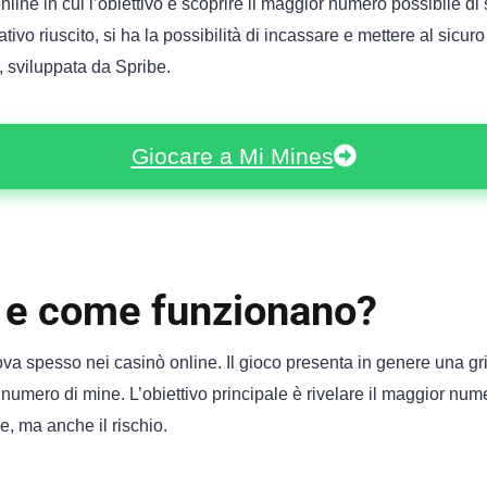
ine in cui l’obiettivo è scoprire il maggior numero possibile di s
vo riuscito, si ha la possibilità di incassare e mettere al sicur
, sviluppata da Spribe.
Giocare a Mi Mines
e e come funzionano?
rova spesso nei casinò online. Il gioco presenta in genere una g
l numero di mine. L’obiettivo principale è rivelare il maggior num
le, ma anche il rischio.