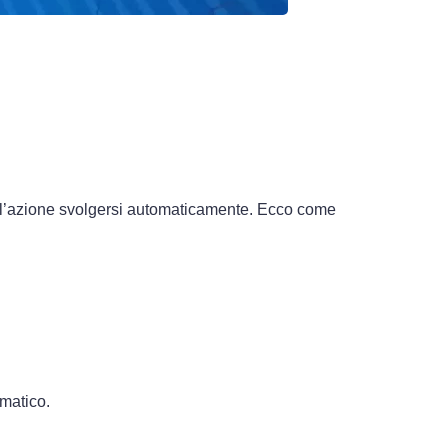
re l’azione svolgersi automaticamente. Ecco come
omatico.