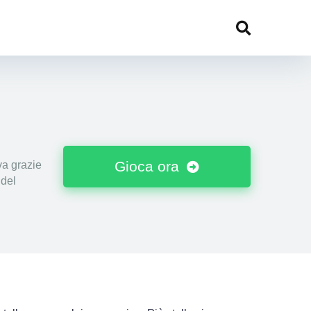
Gioca ora
va grazie
 del