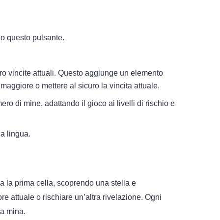
ndo questo pulsante.
loro vincite attuali. Questo aggiunge un elemento
maggiore o mettere al sicuro la vincita attuale.
ro di mine, adattando il gioco ai livelli di rischio e
la lingua.
a la prima cella, scoprendo una stella e
e attuale o rischiare un’altra rivelazione. Ogni
na mina.