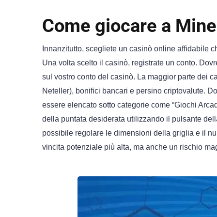
Come giocare a Mines
Innanzitutto, scegliete un casinò online affidabile c
Una volta scelto il casinò, registrate un conto. Do
sul vostro conto del casinò. La maggior parte dei ca
Neteller), bonifici bancari e persino criptovalute. D
essere elencato sotto categorie come “Giochi Arcade”
della puntata desiderata utilizzando il pulsante del
possibile regolare le dimensioni della griglia e il
vincita potenziale più alta, ma anche un rischio ma