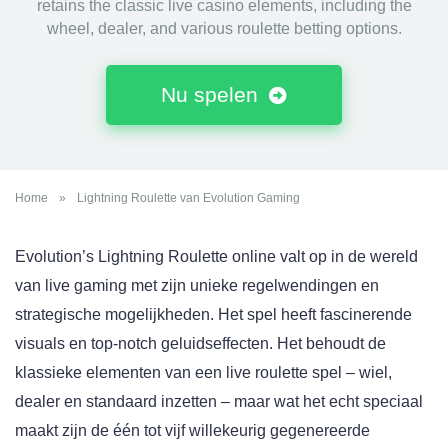
retains the classic live casino elements, including the
wheel, dealer, and various roulette betting options.
Nu spelen
Home
»
Lightning Roulette van Evolution Gaming
Evolution’s Lightning Roulette online valt op in de wereld
van live gaming met zijn unieke regelwendingen en
strategische mogelijkheden. Het spel heeft fascinerende
visuals en top-notch geluidseffecten. Het behoudt de
klassieke elementen van een live roulette spel – wiel,
dealer en standaard inzetten – maar wat het echt speciaal
maakt zijn de één tot vijf willekeurig gegenereerde