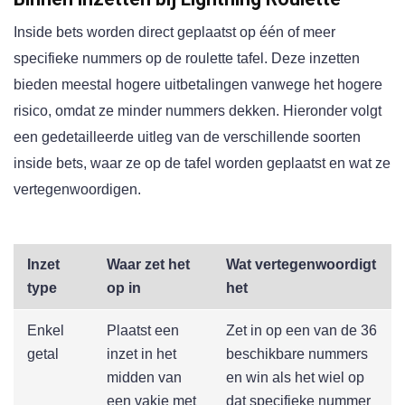
Inside bets worden direct geplaatst op één of meer
specifieke nummers op de roulette tafel. Deze inzetten
bieden meestal hogere uitbetalingen vanwege het hogere
risico, omdat ze minder nummers dekken. Hieronder volgt
een gedetailleerde uitleg van de verschillende soorten
inside bets, waar ze op de tafel worden geplaatst en wat ze
vertegenwoordigen.
Inzet
Waar zet het
Wat vertegenwoordigt
type
op in
het
Enkel
Plaatst een
Zet in op een van de 36
getal
inzet in het
beschikbare nummers
midden van
en win als het wiel op
een vakje met
dat specifieke nummer