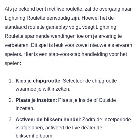
Als je bekend bent met live roulette, zal de overgang naar
Lightning Roulette eenvoudig zijn. Hoewel het de
standaard roulette gameplay volgt, voegt Lightning
Roulette spannende wendingen toe om je ervaring te
verbeteren. Dit spel is leuk voor zowel nieuwe als ervaren
spelers. Hier is een stap-voor-stap handleiding voor het
spelen:
Kies je chipgrootte
: Selecteer de chipgrootte
waarmee je wilt inzetten.
Plaats je inzetten
: Plaats je Inside of Outside
inzetten.
Activeer de bliksem hendel
: Zodra de inzetperiode
is afgelopen, activeert de live dealer de
bliksemhefboom.