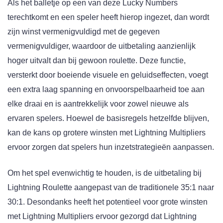
Als het balletje op een van deze Lucky Numbers
terechtkomt en een speler heeft hierop ingezet, dan wordt
zijn winst vermenigvuldigd met de gegeven
vermenigvuldiger, waardoor de uitbetaling aanzienlijk
hoger uitvalt dan bij gewoon roulette. Deze functie,
versterkt door boeiende visuele en geluidseffecten, voegt
een extra laag spanning en onvoorspelbaarheid toe aan
elke draai en is aantrekkelijk voor zowel nieuwe als
ervaren spelers. Hoewel de basisregels hetzelfde blijven,
kan de kans op grotere winsten met Lightning Multipliers
ervoor zorgen dat spelers hun inzetstrategieën aanpassen.
Om het spel evenwichtig te houden, is de uitbetaling bij
Lightning Roulette aangepast van de traditionele 35:1 naar
30:1. Desondanks heeft het potentieel voor grote winsten
met Lightning Multipliers ervoor gezorgd dat Lightning