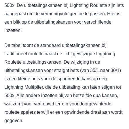
500x. De uitbetalingskansen bij Lightning Roulette zijn iets
aangepast om de vermenigvuldiger toe te passen. Hier is
een blik op de uitbetalingskansen voor verschillende
inzetten:
De tabel toont de standaard uitbetalingskansen bij
traditioneel roulette naast de licht gewijzigde Lightning
Roulette uitbetalingskansen. De wijziging in de
uitbetalingskansen voor straight bets (van 35/1 naar 30/1)
is een kleine prijs voor de spannende kans op een
Lightning Multiplier, die de uitbetaling kan laten stijgen tot
500x. Alle andere inzetten blijven hetzelfde qua kansen,
wat zorgt voor vertrouwd terrein voor doorgewinterde
roulette spelers terwijl er een opwindende draai aan wordt
gegeven.