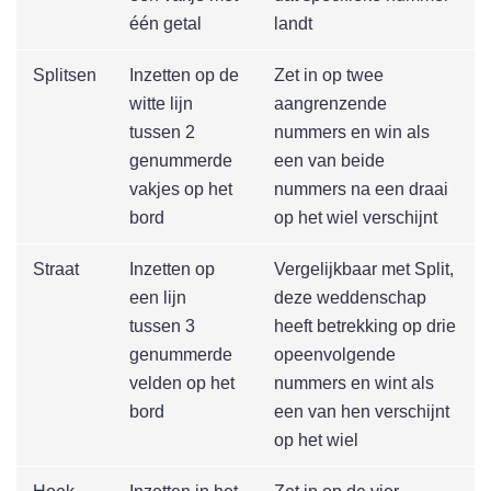
één getal
landt
Splitsen
Inzetten op de
Zet in op twee
witte lijn
aangrenzende
tussen 2
nummers en win als
genummerde
een van beide
vakjes op het
nummers na een draai
bord
op het wiel verschijnt
Straat
Inzetten op
Vergelijkbaar met Split,
een lijn
deze weddenschap
tussen 3
heeft betrekking op drie
genummerde
opeenvolgende
velden op het
nummers en wint als
bord
een van hen verschijnt
op het wiel