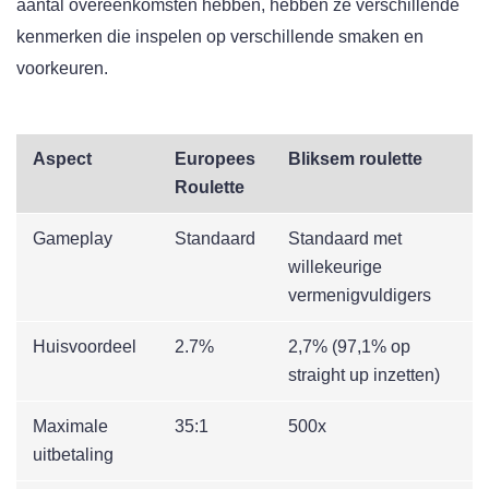
aantal overeenkomsten hebben, hebben ze verschillende
kenmerken die inspelen op verschillende smaken en
voorkeuren.
Aspect
Europees
Bliksem roulette
Roulette
Gameplay
Standaard
Standaard met
willekeurige
vermenigvuldigers
Huisvoordeel
2.7%
2,7% (97,1% op
straight up inzetten)
Maximale
35:1
500x
uitbetaling