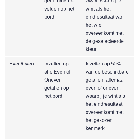
genummerde
zwart, waarbij je
velden op het
wint als het
bord
eindresultaat van
het wiel
overeenkomt met
de geselecteerde
kleur
Even/Oven
Inzetten op
Inzetten op 50%
alle Even of
van de beschikbare
Oneven
getallen, allemaal
getallen op
even of oneven,
het bord
waarbij je wint als
het eindresultaat
overeenkomt met
het gekozen
kenmerk