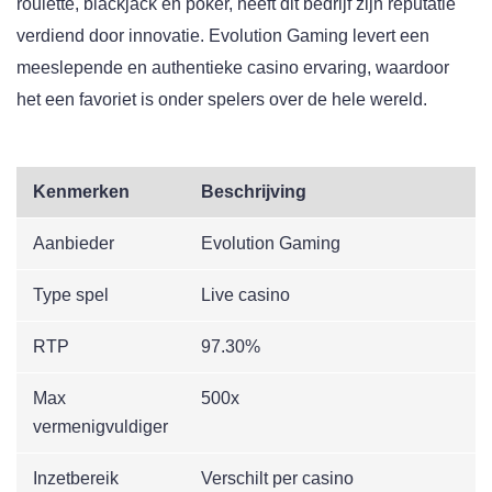
roulette, blackjack en poker, heeft dit bedrijf zijn reputatie
verdiend door innovatie. Evolution Gaming levert een
meeslepende en authentieke casino ervaring, waardoor
het een favoriet is onder spelers over de hele wereld.
Kenmerken
Beschrijving
Aanbieder
Evolution Gaming
Type spel
Live casino
RTP
97.30%
Max
500x
vermenigvuldiger
Inzetbereik
Verschilt per casino