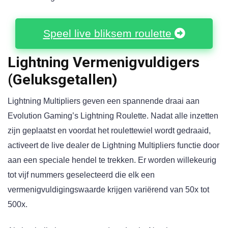
Speel live bliksem roulette
Lightning Vermenigvuldigers
(Geluksgetallen)
Lightning Multipliers geven een spannende draai aan
Evolution Gaming’s Lightning Roulette. Nadat alle inzetten
zijn geplaatst en voordat het roulettewiel wordt gedraaid,
activeert de live dealer de Lightning Multipliers functie door
aan een speciale hendel te trekken. Er worden willekeurig
tot vijf nummers geselecteerd die elk een
vermenigvuldigingswaarde krijgen variërend van 50x tot
500x.