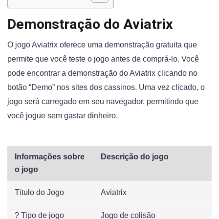
Demonstração do Aviatrix
O jogo Aviatrix oferece uma demonstração gratuita que
permite que você teste o jogo antes de comprá-lo. Você
pode encontrar a demonstração do Aviatrix clicando no
botão “Demo” nos sites dos cassinos. Uma vez clicado, o
jogo será carregado em seu navegador, permitindo que
você jogue sem gastar dinheiro.
Informações sobre
Descrição do jogo
o jogo
Título do Jogo
Aviatrix
? Tipo de jogo
Jogo de colisão