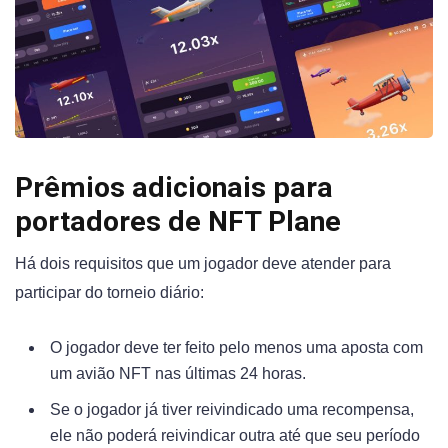
Prêmios adicionais para
portadores de NFT Plane
Há dois requisitos que um jogador deve atender para
participar do torneio diário:
O jogador deve ter feito pelo menos uma aposta com
um avião NFT nas últimas 24 horas.
Se o jogador já tiver reivindicado uma recompensa,
ele não poderá reivindicar outra até que seu período