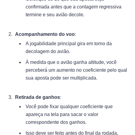
confirmada antes que a contagem regressiva
termine e seu avião decole.
Acompanhamento do voo
:
A jogabilidade principal gira em torno da
decolagem do avião.
À medida que o avião ganha altitude, você
perceberá um aumento no coeficiente pelo qual
sua aposta pode ser multiplicada.
Retirada de ganhos
:
Você pode fixar qualquer coeficiente que
apareça na tela para sacar o valor
correspondente dos ganhos.
Isso deve ser feito antes do final da rodada,