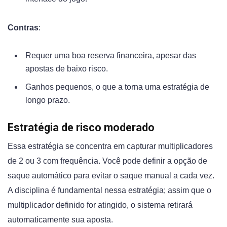
Contras
:
Requer uma boa reserva financeira, apesar das
apostas de baixo risco.
Ganhos pequenos, o que a torna uma estratégia de
longo prazo.
Estratégia de risco moderado
Essa estratégia se concentra em capturar multiplicadores
de 2 ou 3 com frequência. Você pode definir a opção de
saque automático para evitar o saque manual a cada vez.
A disciplina é fundamental nessa estratégia; assim que o
multiplicador definido for atingido, o sistema retirará
automaticamente sua aposta.