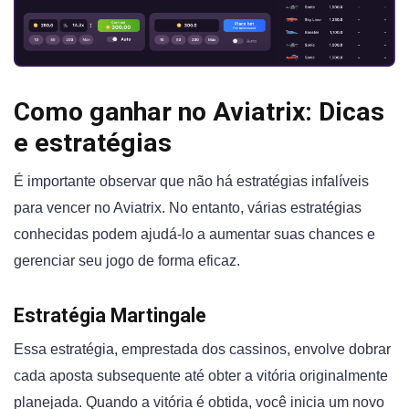
Como ganhar no Aviatrix: Dicas
e estratégias
É importante observar que não há estratégias infalíveis
para vencer no Aviatrix. No entanto, várias estratégias
conhecidas podem ajudá-lo a aumentar suas chances e
gerenciar seu jogo de forma eficaz.
Estratégia Martingale
Essa estratégia, emprestada dos cassinos, envolve dobrar
cada aposta subsequente até obter a vitória originalmente
planejada. Quando a vitória é obtida, você inicia um novo