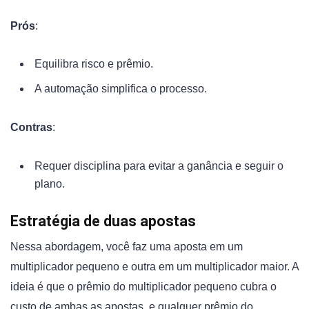
Prós
:
Equilibra risco e prêmio.
A automação simplifica o processo.
Contras
:
Requer disciplina para evitar a ganância e seguir o
plano.
Estratégia de duas apostas
Nessa abordagem, você faz uma aposta em um
multiplicador pequeno e outra em um multiplicador maior. A
ideia é que o prêmio do multiplicador pequeno cubra o
custo de ambas as apostas, e qualquer prêmio do