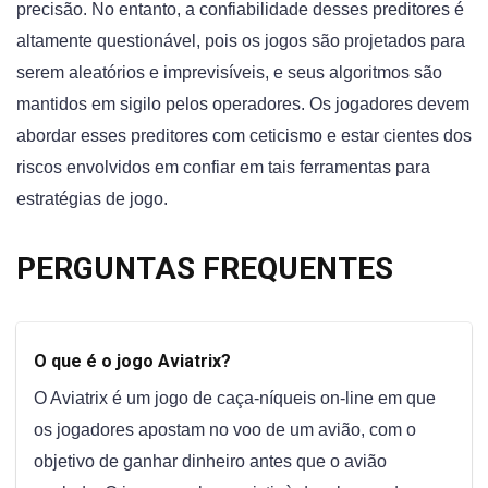
precisão. No entanto, a confiabilidade desses preditores é
altamente questionável, pois os jogos são projetados para
serem aleatórios e imprevisíveis, e seus algoritmos são
mantidos em sigilo pelos operadores. Os jogadores devem
abordar esses preditores com ceticismo e estar cientes dos
riscos envolvidos em confiar em tais ferramentas para
estratégias de jogo.
PERGUNTAS FREQUENTES
O que é o jogo Aviatrix?
O Aviatrix é um jogo de caça-níqueis on-line em que
os jogadores apostam no voo de um avião, com o
objetivo de ganhar dinheiro antes que o avião