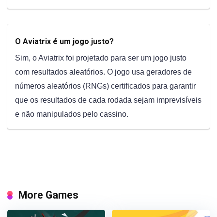
O Aviatrix é um jogo justo?
Sim, o Aviatrix foi projetado para ser um jogo justo
com resultados aleatórios. O jogo usa geradores de
números aleatórios (RNGs) certificados para garantir
que os resultados de cada rodada sejam imprevisíveis
e não manipulados pelo cassino.
More Games