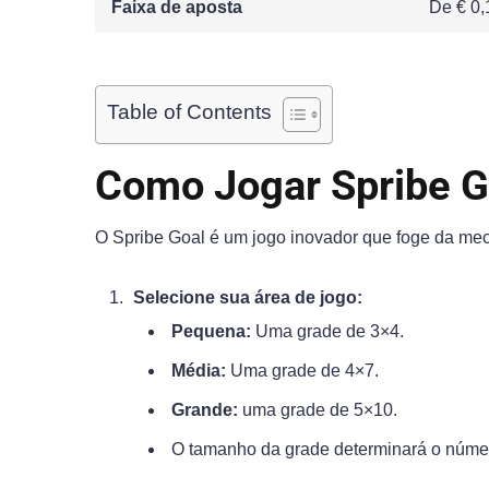
Faixa de aposta
De € 0,
Table of Contents
Como Jogar Spribe G
O Spribe Goal é um jogo inovador que foge da mecâ
Selecione sua área de jogo:
Pequena:
Uma grade de 3×4.
Média:
Uma grade de 4×7.
Grande:
uma grade de 5×10.
O tamanho da grade determinará o númer