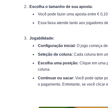
Escolha o tamanho de sua aposta:
Você pode fazer uma aposta entre € 0,10
Essa faixa atende tanto aos jogadores d
Jogabilidade:
Configuração inicial:
O jogo começa dep
Seleção de coluna:
Cada coluna tem uma
Escolha uma posição:
Clique em uma pe
coluna.
Continuar ou sacar:
Você pode optar po
o pagamento. Entretanto, se você clica