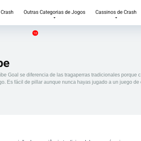
 Crash
Outras Categorias de Jogos
Cassinos de Crash
be
ibe Goal se diferencia de las tragaperras tradicionales porque 
pago. Es fácil de pillar aunque nunca hayas jugado a un juego de