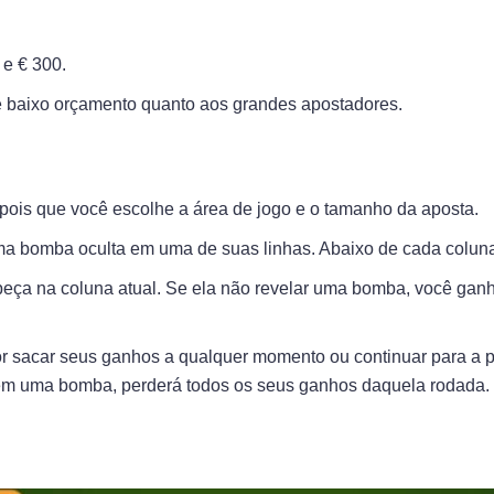
 e € 300.
e baixo orçamento quanto aos grandes apostadores.
ois que você escolhe a área de jogo e o tamanho da aposta.
 bomba oculta em uma de suas linhas. Abaixo de cada coluna
ça na coluna atual. Se ela não revelar uma bomba, você ganh
r sacar seus ganhos a qualquer momento ou continuar para a 
r em uma bomba, perderá todos os seus ganhos daquela rodada.