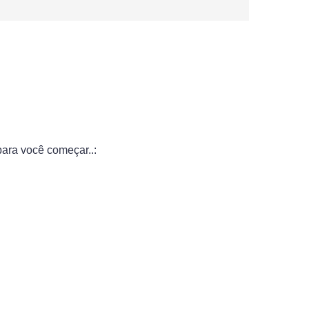
para você começar..: