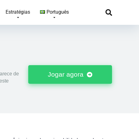
Estratégias
Português
Jogar agora
carece de
 este