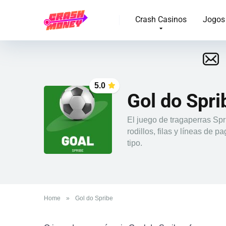
Crash Casinos
Jogos
5.0
Gol do Spri
El juego de tragaperras Spr
rodillos, filas y líneas de 
tipo.
Home
»
Gol do Spribe