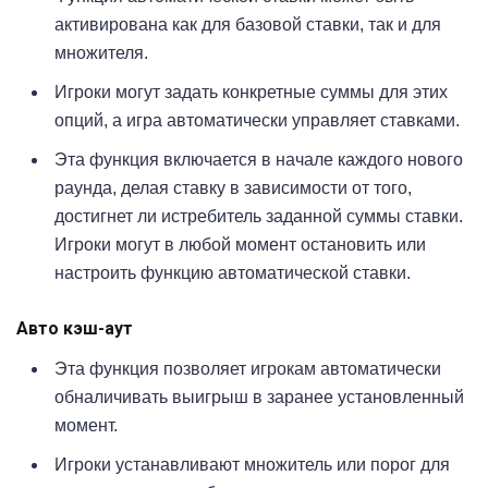
активирована как для базовой ставки, так и для
множителя.
Игроки могут задать конкретные суммы для этих
опций, а игра автоматически управляет ставками.
Эта функция включается в начале каждого нового
раунда, делая ставку в зависимости от того,
достигнет ли истребитель заданной суммы ставки.
Игроки могут в любой момент остановить или
настроить функцию автоматической ставки.
Авто кэш-аут
Эта функция позволяет игрокам автоматически
обналичивать выигрыш в заранее установленный
момент.
Игроки устанавливают множитель или порог для