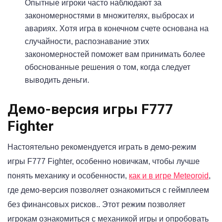
Опытные игроки часто наблюдают за
закономерностями в множителях, выбросах и
авариях. Хотя игра в конечном счете основана на
случайности, распознавание этих
закономерностей поможет вам принимать более
обоснованные решения о том, когда следует
выводить деньги.
Демо-версия игры F777
Fighter
Настоятельно рекомендуется играть в демо-режим
игры F777 Fighter, особенно новичкам, чтобы лучше
понять механику и особенности,
как и в игре Meteoroid
,
где демо-версия позволяет ознакомиться с геймплеем
без финансовых рисков.. Этот режим позволяет
игрокам ознакомиться с механикой игры и опробовать