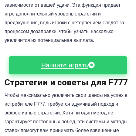
зависимости от вашей удачи. Эта функция придает
игре дополнительный уровень стратегии и
предвкушения, ведь игроки с нетерпением следят за
процессом дозаправки, чтобы узнать, насколько
увеличится их потенциальная выплата.
Начните играть
Стратегии и советы для F777
Чтобы максимально увеличить свои шансы на успех в
истребителе F777, требуется вдумчивый подход и
эффективные стратегии. Хотя ни один метод не
гарантирует постоянных побед, эти системы и методы
ставок помогут вам принимать более взвешенные