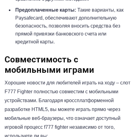
Предоплаченные карты:
Такие варианты, как
Paysafecard, обеспечивают дополнительную
безопасность, позволяя вносить средства без
прямой привязки банковского счета или
кредитной карты.
Совместимость с
мобильными играми
Хорошие новости для любителей играть на ходу – слот
F777 Fighter полностью совместим с мобильными
устройствами. Благодаря кроссплатформенной
разработке HTML5, вы можете играть прямо через
мобильные веб-браузеры, что означает доступный
игровой процесс f777 fighter независимо от того,
используете ли вы: