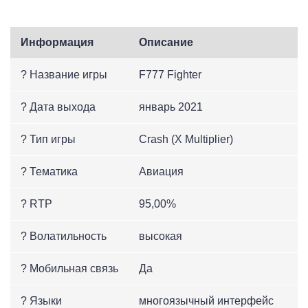
Информация
Описание
? Название игры
F777 Fighter
? Дата выхода
январь 2021
? Тип игры
Crash (X Multiplier)
? Тематика
Авиация
? RTP
95,00%
? Волатильность
высокая
? Мобильная связь
Да
? Языки
многоязычный интерфейс