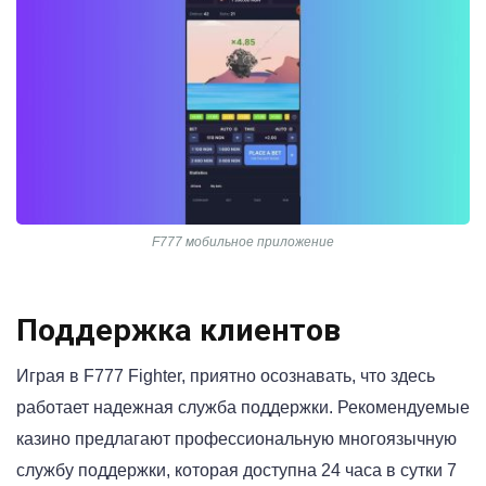
F777 мобильное приложение
Поддержка клиентов
Играя в F777 Fighter, приятно осознавать, что здесь
работает надежная служба поддержки. Рекомендуемые
казино предлагают профессиональную многоязычную
службу поддержки, которая доступна 24 часа в сутки 7