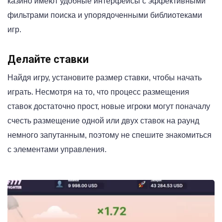
казино имеют удобные интерфейсы с эффективными
фильтрами поиска и упорядоченными библиотеками
игр.
Делайте ставки
Найдя игру, установите размер ставки, чтобы начать
играть. Несмотря на то, что процесс размещения
ставок достаточно прост, новые игроки могут поначалу
счесть размещение одной или двух ставок на раунд
немного запутанным, поэтому не спешите знакомиться
с элементами управления.