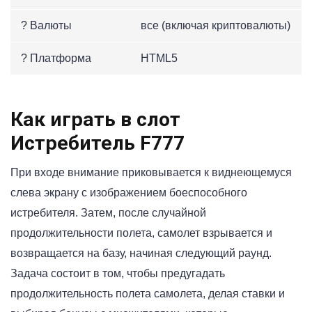
? Валюты
все (включая криптовалюты)
? Платформа
HTML5
Как играть в слот
Истребитель F777
При входе внимание приковывается к виднеющемуся
слева экрану с изображением боеспособного
истребителя. Затем, после случайной
продолжительности полета, самолет взрывается и
возвращается на базу, начиная следующий раунд.
Задача состоит в том, чтобы предугадать
продолжительность полета самолета, делая ставки и