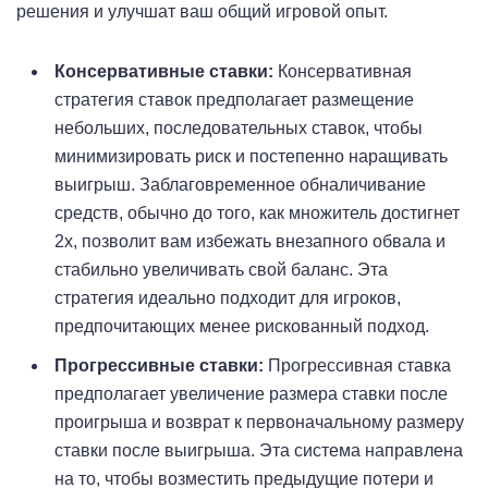
решения и улучшат ваш общий игровой опыт.
Консервативные ставки:
Консервативная
стратегия ставок предполагает размещение
небольших, последовательных ставок, чтобы
минимизировать риск и постепенно наращивать
выигрыш. Заблаговременное обналичивание
средств, обычно до того, как множитель достигнет
2x, позволит вам избежать внезапного обвала и
стабильно увеличивать свой баланс. Эта
стратегия идеально подходит для игроков,
предпочитающих менее рискованный подход.
Прогрессивные ставки:
Прогрессивная ставка
предполагает увеличение размера ставки после
проигрыша и возврат к первоначальному размеру
ставки после выигрыша. Эта система направлена
на то, чтобы возместить предыдущие потери и