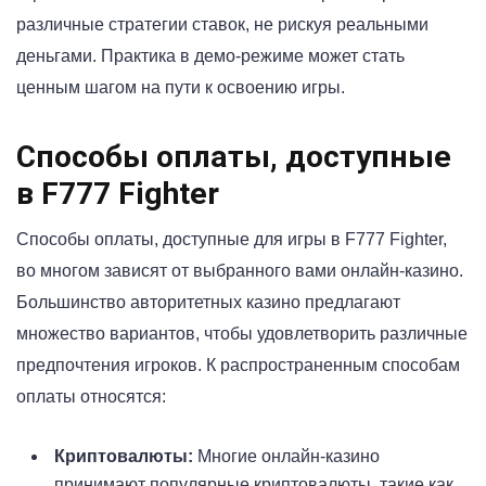
различные стратегии ставок, не рискуя реальными
деньгами. Практика в демо-режиме может стать
ценным шагом на пути к освоению игры.
Способы оплаты, доступные
в F777 Fighter
Способы оплаты, доступные для игры в F777 Fighter,
во многом зависят от выбранного вами онлайн-казино.
Большинство авторитетных казино предлагают
множество вариантов, чтобы удовлетворить различные
предпочтения игроков. К распространенным способам
оплаты относятся:
Криптовалюты:
Многие онлайн-казино
принимают популярные криптовалюты, такие как