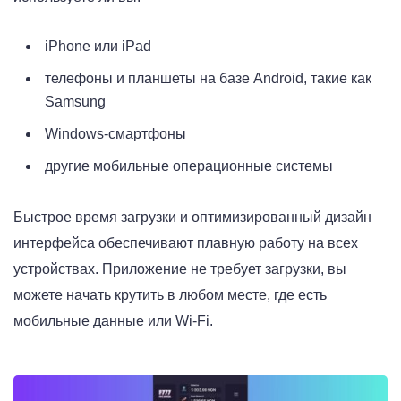
iPhone или iPad
телефоны и планшеты на базе Android, такие как
Samsung
Windows-смартфоны
другие мобильные операционные системы
Быстрое время загрузки и оптимизированный дизайн
интерфейса обеспечивают плавную работу на всех
устройствах. Приложение не требует загрузки, вы
можете начать крутить в любом месте, где есть
мобильные данные или Wi-Fi.