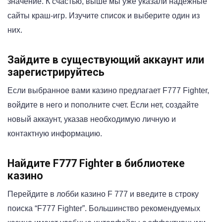
значение. К счастью, выше мы уже указали надежные
сайты краш-игр. Изучите список и выберите один из
них.
Зайдите в существующий аккаунт или
зарегистрируйтесь
Если выбранное вами казино предлагает F777 Fighter,
войдите в него и пополните счет. Если нет, создайте
новый аккаунт, указав необходимую личную и
контактную информацию.
Найдите F777 Fighter в библиотеке
казино
Перейдите в лобби казино F 777 и введите в строку
поиска “F777 Fighter”. Большинство рекомендуемых