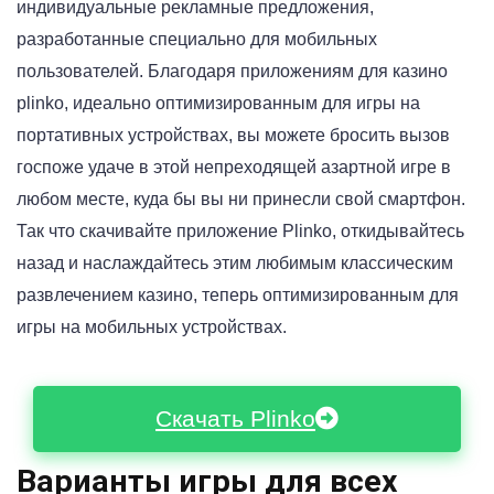
индивидуальные рекламные предложения,
разработанные специально для мобильных
пользователей. Благодаря приложениям для казино
plinko, идеально оптимизированным для игры на
портативных устройствах, вы можете бросить вызов
госпоже удаче в этой непреходящей азартной игре в
любом месте, куда бы вы ни принесли свой смартфон.
Так что скачивайте приложение Plinko, откидывайтесь
назад и наслаждайтесь этим любимым классическим
развлечением казино, теперь оптимизированным для
игры на мобильных устройствах.
Скачать Plinko
Варианты игры для всех