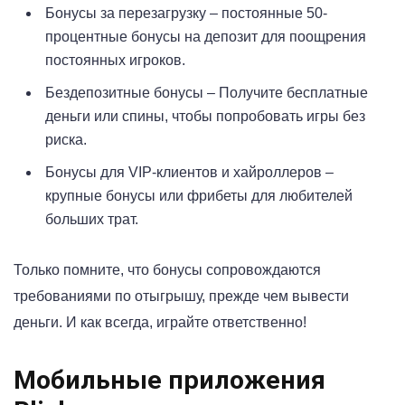
Бонусы за перезагрузку – постоянные 50-
процентные бонусы на депозит для поощрения
постоянных игроков.
Бездепозитные бонусы – Получите бесплатные
деньги или спины, чтобы попробовать игры без
риска.
Бонусы для VIP-клиентов и хайроллеров –
крупные бонусы или фрибеты для любителей
больших трат.
Только помните, что бонусы сопровождаются
требованиями по отыгрышу, прежде чем вывести
деньги. И как всегда, играйте ответственно!
Мобильные приложения