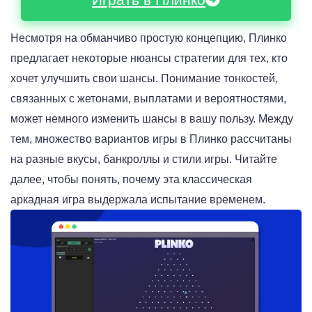
Играть в Плинко
Несмотря на обманчиво простую концепцию, Плинко
предлагает некоторые нюансы стратегии для тех, кто
хочет улучшить свои шансы. Понимание тонкостей,
связанных с жетонами, выплатами и вероятностями,
может немного изменить шансы в вашу пользу. Между
тем, множество вариантов игры в Плинко рассчитаны
на разные вкусы, банкроллы и стили игры. Читайте
далее, чтобы понять, почему эта классическая
аркадная игра выдержала испытание временем.