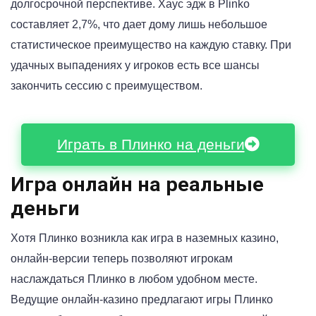
долгосрочной перспективе. Хаус эдж в Plinko
составляет 2,7%, что дает дому лишь небольшое
статистическое преимущество на каждую ставку. При
удачных выпадениях у игроков есть все шансы
закончить сессию с преимуществом.
Играть в Плинко на деньги
Игра онлайн на реальные
деньги
Хотя Плинко возникла как игра в наземных казино,
онлайн-версии теперь позволяют игрокам
наслаждаться Плинко в любом удобном месте.
Ведущие онлайн-казино предлагают игры Плинко