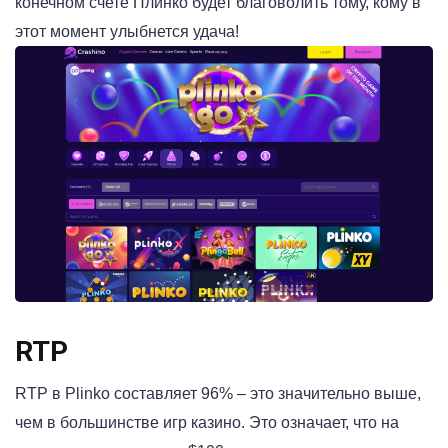
конечном счете Плинко будет благоволить тому, кому в
этот момент улыбнется удача!
RTP
RTP в Plinko составляет 96% – это значительно выше,
чем в большинстве игр казино. Это означает, что на