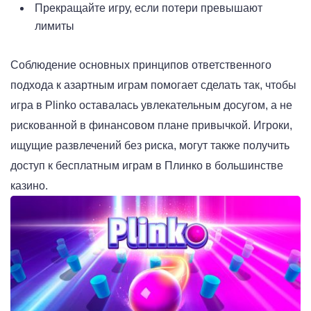
Прекращайте игру, если потери превышают
лимиты
Соблюдение основных принципов ответственного
подхода к азартным играм помогает сделать так, чтобы
игра в Plinko оставалась увлекательным досугом, а не
рискованной в финансовом плане привычкой. Игроки,
ищущие развлечений без риска, могут также получить
доступ к бесплатным играм в Плинко в большинстве
казино.