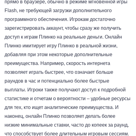
прямо в браузере, обычно в режиме мгновенной игры
Flash, не требующей загрузки дополнительного
программного обеспечения. Игрокам достаточно
зарегистрировать аккаунт, чтобы сразу же получить
доступ к играм Плинко на реальные деньги. Онлайн
Плинко имитирует игру Плинко в реальной жизни,
добавляя при этом некоторые дополнительные
преимущества. Например, скорость интернета
позволяет играть быстрее, что означает больше
раундов в час и потенциально более быстрые
выплаты. Игроки также получают доступ к подробной
статистике и отчетам о вероятности – удобные ресурсы
для тех, кто ищет аналитические преимущества. И
наконец, онлайн Плинко позволяет делать более
низкие минимальные ставки, часто до копеек за раунд,
что способствует более длительным игровым сессиям.