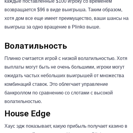
каждые поставленные $100 игроку со временем
возвращается $96 в виде выигрыша. Таким образом,
хотя дом все еще имеет преимущество, ваши шансы на
выигрыш за одно вращение в Plinko выше.
Волатильность
Плинко считается игрой с низкой волатильностью. Хотя
выплаты могут быть не очень большими, игроки могут
ожидать частых небольших выигрышей от множества
комбинаций ставок. Это облегчает управление
банкроллом по сравнению со слотами с высокой
волатильностью.
House Edge
Хаус эдж показывает, какую прибыль получает казино в