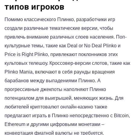
типов игроков
Помимо классического Плинко, разработчики игр
создали различные тематические версии, чтобы
привлечь внимание различных слоев населения. Поп-
культурные темы, такие как Deal or No Deal Plinko и
Price is Right Plinko, привлекают поклонников этих
культовых телешоу. Кроссовер-версии слотов, такие как
Plinko Mania, включают в себя раунды вращения
барабанов между выпадениями Плинко. А
прогрессивные джекпоты наполняют Плинко
потенциалом для выигрышей, меняющих жизнь. Для
любителей криптовалют онлайн-казино также
предлагают играть в Плинко непосредственно с Bitcoin,
Ethereum и другими цифровыми монетами –
конвертация фиатной валюты не требуется.