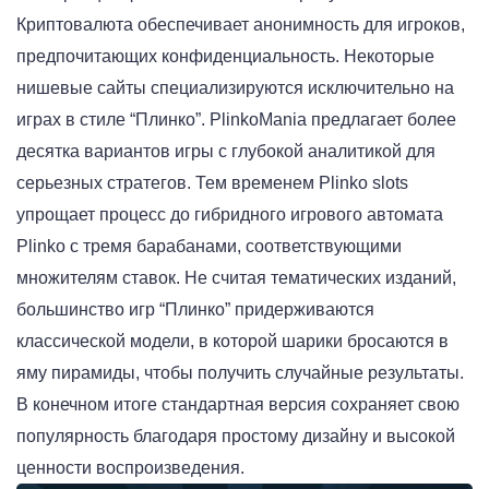
Криптовалюта обеспечивает анонимность для игроков,
предпочитающих конфиденциальность. Некоторые
нишевые сайты специализируются исключительно на
играх в стиле “Плинко”. PlinkoMania предлагает более
десятка вариантов игры с глубокой аналитикой для
серьезных стратегов. Тем временем Plinko slots
упрощает процесс до гибридного игрового автомата
Plinko с тремя барабанами, соответствующими
множителям ставок. Не считая тематических изданий,
большинство игр “Плинко” придерживаются
классической модели, в которой шарики бросаются в
яму пирамиды, чтобы получить случайные результаты.
В конечном итоге стандартная версия сохраняет свою
популярность благодаря простому дизайну и высокой
ценности воспроизведения.