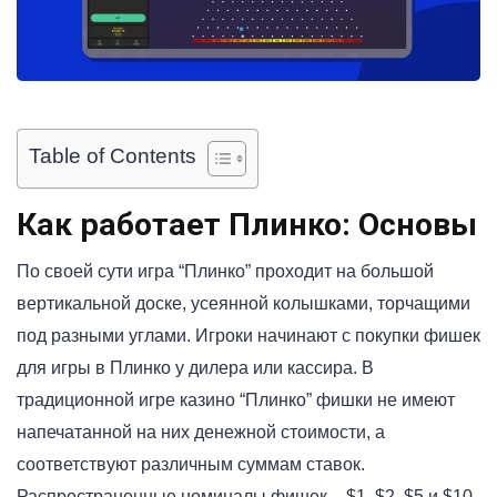
Table of Contents
Как работает Плинко: Основы
По своей сути игра “Плинко” проходит на большой
вертикальной доске, усеянной колышками, торчащими
под разными углами. Игроки начинают с покупки фишек
для игры в Плинко у дилера или кассира. В
традиционной игре казино “Плинко” фишки не имеют
напечатанной на них денежной стоимости, а
соответствуют различным суммам ставок.
Распространенные номиналы фишек – $1, $2, $5 и $10.