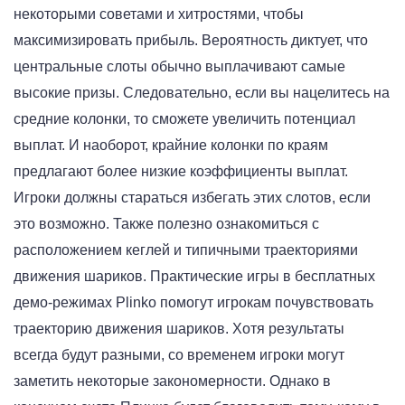
некоторыми советами и хитростями, чтобы
максимизировать прибыль. Вероятность диктует, что
центральные слоты обычно выплачивают самые
высокие призы. Следовательно, если вы нацелитесь на
средние колонки, то сможете увеличить потенциал
выплат. И наоборот, крайние колонки по краям
предлагают более низкие коэффициенты выплат.
Игроки должны стараться избегать этих слотов, если
это возможно. Также полезно ознакомиться с
расположением кеглей и типичными траекториями
движения шариков. Практические игры в бесплатных
демо-режимах Plinko помогут игрокам почувствовать
траекторию движения шариков. Хотя результаты
всегда будут разными, со временем игроки могут
заметить некоторые закономерности. Однако в