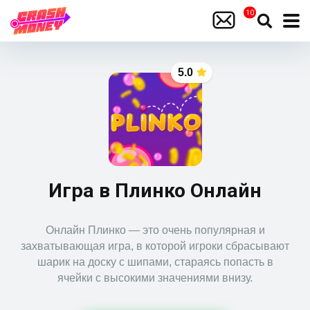
5.0
Игра в Плинко Онлайн
Онлайн Плинко — это очень популярная и
захватывающая игра, в которой игроки сбрасывают
шарик на доску с шипами, стараясь попасть в
ячейки с высокими значениями внизу.