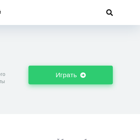
й
Играть
его
нты