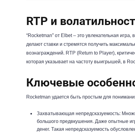
RTP и волатильнос
“Rocketman” от Elbet – это увлекательная игра
делают ставки и стремятся получить максимальн
вознаграждений. RTP (Return to Player), критич
которая указывает на частоту выигрышей, в Ro
Ключевые особенно
Rocketman удается быть простым для понимания
Захватывающая непредсказуемость: Множит
большого предвкушения. Даже опытные игр
денег. Такая непредсказуемость обусловл