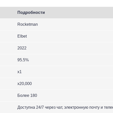
Подробности
Rocketman
Elbet
2022
95.5%
x1
x20,000
Более 180
Доступна 24/7 через чат, электронную почту и тел