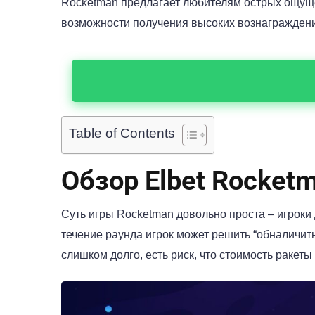
Rocketman предлагает любителям острых ощуще
возможности получения высоких вознаграждений 
Table of Contents
Обзор Elbet Rocket
Суть игры Rocketman довольно проста – игроки 
течение раунда игрок может решить “обналичит
слишком долго, есть риск, что стоимость ракеты 