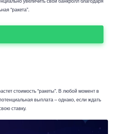
нциально увеличить свой банкролл благодаря
ная “ракета”.
растет стоимость “ракеты”. В любой момент в
потенциальная выплата – однако, если ждать
свою ставку.