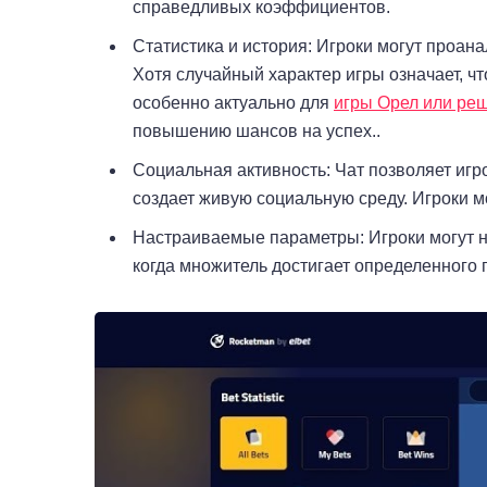
справедливых коэффициентов.
Статистика и история: Игроки могут проа
Хотя случайный характер игры означает, ч
особенно актуально для
игры Орел или ре
повышению шансов на успех..
Социальная активность: Чат позволяет игр
создает живую социальную среду. Игроки мо
Настраиваемые параметры: Игроки могут н
когда множитель достигает определенного 