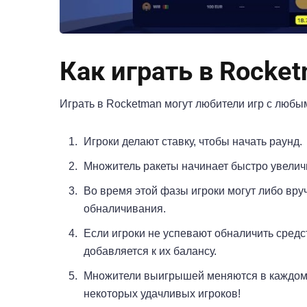
Как играть в Rocke
Играть в Rocketman могут любители игр с любы
Игроки делают ставку, чтобы начать раунд.
Множитель ракеты начинает быстро увеличи
Во время этой фазы игроки могут либо вру
обналичивания.
Если игроки не успевают обналичить средс
добавляется к их балансу.
Множители выигрышей меняются в каждом 
некоторых удачливых игроков!