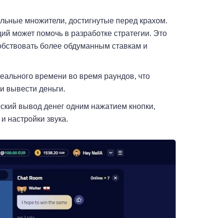
льные множители, достигнутые перед крахом.
ий может помочь в разработке стратегии. Это
обствовать более обдуманным ставкам и
реального времени во время раундов, что
и вывести деньги.
еский вывод денег одним нажатием кнопки,
и настройки звука.