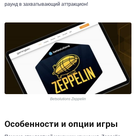
раунд в захватывающий аттракцион!
Betsolutions Zeppelin
Особенности и опции игры