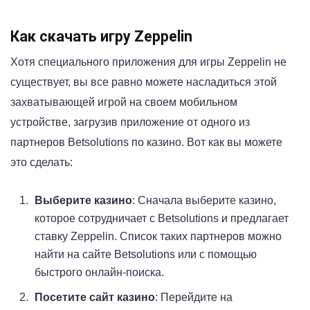
Как скачать игру Zeppelin
Хотя специального приложения для игры Zeppelin не
существует, вы все равно можете насладиться этой
захватывающей игрой на своем мобильном
устройстве, загрузив приложение от одного из
партнеров Betsolutions по казино. Вот как вы можете
это сделать:
Выберите казино
: Сначала выберите казино,
которое сотрудничает с Betsolutions и предлагает
ставку Zeppelin. Список таких партнеров можно
найти на сайте Betsolutions или с помощью
быстрого онлайн-поиска.
Посетите сайт казино
: Перейдите на