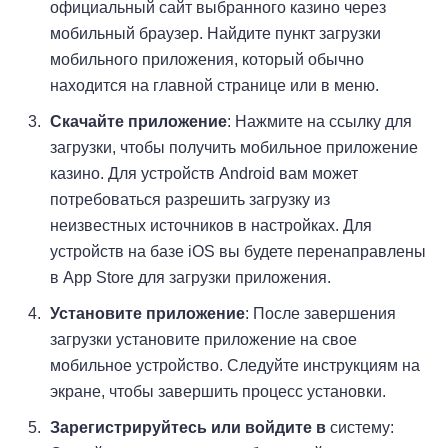
официальный сайт выбранного казино через
мобильный браузер. Найдите пункт загрузки
мобильного приложения, который обычно
находится на главной странице или в меню.
Скачайте приложение
: Нажмите на ссылку для
загрузки, чтобы получить мобильное приложение
казино. Для устройств Android вам может
потребоваться разрешить загрузку из
неизвестных источников в настройках. Для
устройств на базе iOS вы будете перенаправлены
в App Store для загрузки приложения.
Установите приложение
: После завершения
загрузки установите приложение на свое
мобильное устройство. Следуйте инструкциям на
экране, чтобы завершить процесс установки.
Зарегистрируйтесь или войдите в
систему: