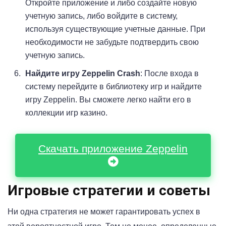
Откройте приложение и либо создайте новую
учетную запись, либо войдите в систему,
используя существующие учетные данные. При
необходимости не забудьте подтвердить свою
учетную запись.
Найдите игру Zeppelin Crash
: После входа в
систему перейдите в библиотеку игр и найдите
игру Zeppelin. Вы сможете легко найти его в
коллекции игр казино.
Скачать приложение Zeppelin
Игровые стратегии и советы
Ни одна стратегия не может гарантировать успех в