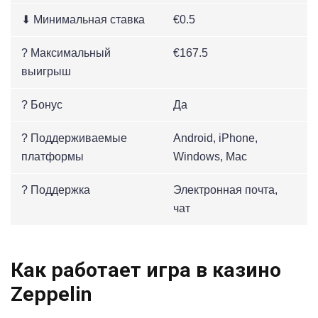
⬇ Минимальная ставка
€0.5
? Максимальный
€167.5
выигрыш
? Бонус
Да
? Поддерживаемые
Android, iPhone,
платформы
Windows, Mac
? Поддержка
Электронная почта,
чат
Как работает игра в казино
Zeppelin