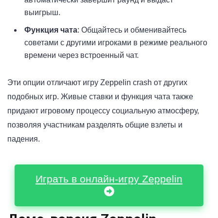
выигрыш.
Функция чата
: Общайтесь и обменивайтесь
советами с другими игроками в режиме реального
времени через встроенный чат.
Эти опции отличают игру Zeppelin crash от других
подобных игр. Живые ставки и функция чата также
придают игровому процессу социальную атмосферу,
позволяя участникам разделять общие взлеты и
падения.
Играть в онлайн-игру Zeppelin