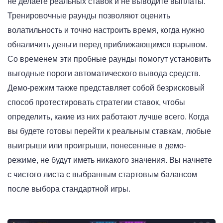
не делаете реальных ставок и не выводите выплаты.
Тренировочные раунды позволяют оценить
волатильность и точно настроить время, когда нужно
обналичить деньги перед приближающимся взрывом.
Со временем эти пробные раунды помогут установить
выгодные пороги автоматического вывода средств.
Демо-режим также представляет собой безрисковый
способ протестировать стратегии ставок, чтобы
определить, какие из них работают лучше всего. Когда
вы будете готовы перейти к реальным ставкам, любые
выигрыши или проигрыши, понесенные в демо-
режиме, не будут иметь никакого значения. Вы начнете
с чистого листа с выбранным стартовым балансом
после выбора стандартной игры.