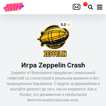
5.0
Игра Zeppelin Crash
Zeppelin от Betsolutions предлагает уникальный
геймплей со статистикой в реальном времени и без
традиционных барабанов. Следите за дирижаблем и
хватайте джекпот до того, как он взорвется. Как и
Aviator, это динамичная и прибыльная
многопользовательская игра.