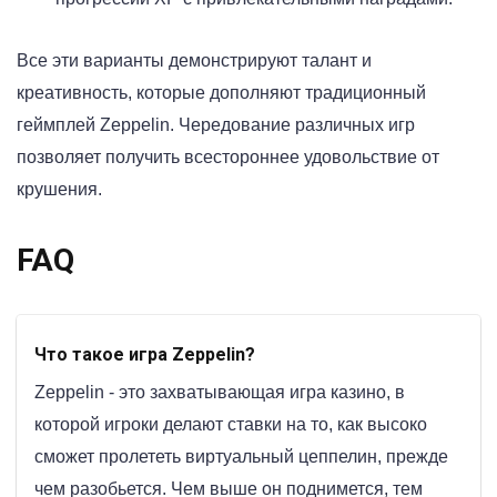
Все эти варианты демонстрируют талант и
креативность, которые дополняют традиционный
геймплей Zeppelin. Чередование различных игр
позволяет получить всестороннее удовольствие от
крушения.
FAQ
Что такое игра Zeppelin?
Zeppelin - это захватывающая игра казино, в
которой игроки делают ставки на то, как высоко
сможет пролететь виртуальный цеппелин, прежде
чем разобьется. Чем выше он поднимется, тем