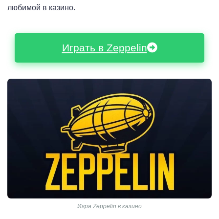
любимой в казино.
Играть в Zeppelin
Игра Zeppelin в казино