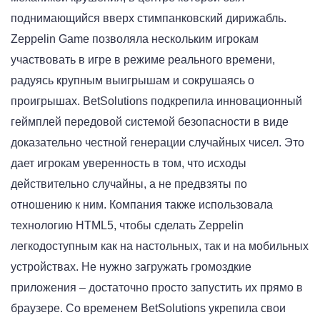
поднимающийся вверх стимпанковский дирижабль.
Zeppelin Game позволяла нескольким игрокам
участвовать в игре в режиме реального времени,
радуясь крупным выигрышам и сокрушаясь о
проигрышах. BetSolutions подкрепила инновационный
геймплей передовой системой безопасности в виде
доказательно честной генерации случайных чисел. Это
дает игрокам уверенность в том, что исходы
действительно случайны, а не предвзяты по
отношению к ним. Компания также использовала
технологию HTML5, чтобы сделать Zeppelin
легкодоступным как на настольных, так и на мобильных
устройствах. Не нужно загружать громоздкие
приложения – достаточно просто запустить их прямо в
браузере. Со временем BetSolutions укрепила свои