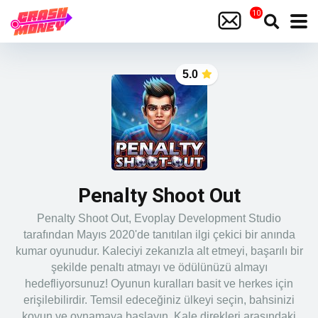
5.0
Penalty Shoot Out
Penalty Shoot Out, Evoplay Development Studio
tarafından Mayıs 2020'de tanıtılan ilgi çekici bir anında
kumar oyunudur. Kaleciyi zekanızla alt etmeyi, başarılı bir
şekilde penaltı atmayı ve ödülünüzü almayı
hedefliyorsunuz! Oyunun kuralları basit ve herkes için
erişilebilirdir. Temsil edeceğiniz ülkeyi seçin, bahsinizi
koyun ve oynamaya başlayın. Kale direkleri arasındaki