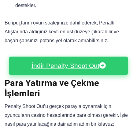
destekler.
Bu ipuçlarını oyun stratejinize dahil ederek, Penaltı
Atışlarında aldığınız keyfi en üst düzeye çıkarabilir ve
başarı şansınızı potansiyel olarak artırabilirsiniz.
İndir Penalty Shoot Out
Para Yatırma ve Çekme
İşlemleri
Penalty Shoot Out’u gerçek parayla oynamak için
oyuncuların casino hesaplarında para olması gerekir. İşte
nasıl para yatırılacağına dair adım adım bir kılavuz: