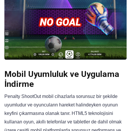
Mobil Uyumluluk ve Uygulama
İndirme
Penalty ShootOut mobil cihazlarla sorunsuz bir şekilde
uyumludur ve oyuncuların hareket halindeyken oyunun
keyfini çıkarmasına olanak tanır. HTML5 teknolojisini
kullanan oyun, akıllı telefonlar ve tabletler de dahil olmak
üzere çeşitli mobil platformlarda sorunsuz performans ve