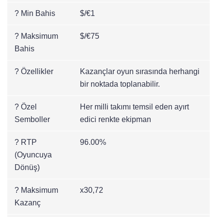
? Min Bahis
$/€1
? Maksimum
$/€75
Bahis
? Özellikler
Kazançlar oyun sırasında herhangi
bir noktada toplanabilir.
? Özel
Her milli takımı temsil eden ayırt
Semboller
edici renkte ekipman
? RTP
96.00%
(Oyuncuya
Dönüş)
? Maksimum
x30,72
Kazanç