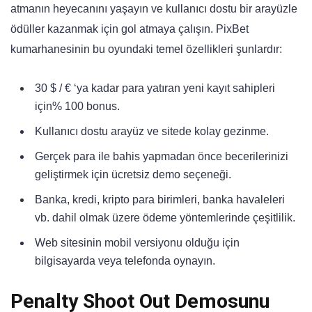
atmanın heyecanını yaşayın ve kullanıcı dostu bir arayüzle
ödüller kazanmak için gol atmaya çalışın. PixBet
kumarhanesinin bu oyundaki temel özellikleri şunlardır:
30 $ / € ‘ya kadar para yatıran yeni kayıt sahipleri
için% 100 bonus.
Kullanıcı dostu arayüz ve sitede kolay gezinme.
Gerçek para ile bahis yapmadan önce becerilerinizi
geliştirmek için ücretsiz demo seçeneği.
Banka, kredi, kripto para birimleri, banka havaleleri
vb. dahil olmak üzere ödeme yöntemlerinde çeşitlilik.
Web sitesinin mobil versiyonu olduğu için
bilgisayarda veya telefonda oynayın.
Penalty Shoot Out Demosunu