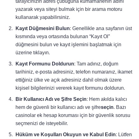
tarayıcınızın adres çubuğuna kumarhanenin adını
yazarak veya siteyi bulmak için bir arama motoru
kullanarak yapabilirsiniz.
Kayıt Düğmesini Bulun
: Genellikle ana sayfanın üst
kısmında veya ortasında bulunan “Kayıt Ol”
düğmesini bulun ve kayıt işlemini başlatmak için
üzerine tıklayın.
Kayıt Formunu Doldurun
: Tam adınız, doğum
tarihiniz, e-posta adresiniz, telefon numaranız, ikamet
ettiğiniz ülke ve açık adresiniz dahil olmak üzere
kişisel bilgilerinizi vererek kayıt formunu doldurun.
Bir Kullanıcı Adı ve Şifre Seçin
: Hem akılda kalıcı
hem de güvenli bir kullanıcı adı ve şifre
seçin
. Bazı
casinolar ek hesap koruması için bir güvenlik sorusu
seçmenizi de isteyebilir.
Hüküm ve Koşulları Okuyun ve Kabul Edin
: Lütfen