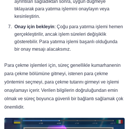
ayrıntıları sağladıktan sonra, uygun düğmeye
tıklayarak para yatırma işlemini onaylayın veya
kesinleştirin.
Onay için bekleyin
: Çoğu para yatırma işlemi hemen
gerçekleştirilir, ancak işlem süreleri değişiklik
gösterebilir. Para yatırma işlemi başarılı olduğunda
bir onay mesajı alacaksınız.
Para çekme işlemleri için, süreç genellikle kumarhanenin
para çekme bölümüne gitmeyi, istenen para çekme
yöntemini seçmeyi, para çekme tutarını girmeyi ve işlemi
onaylamayı içerir. Verilen bilgilerin doğruluğundan emin
olmak ve süreç boyunca güvenli bir bağlantı sağlamak çok
önemlidir.