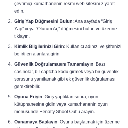
çevrimiçi kumarhanenin resmi web sitesini ziyaret
edin.
Giriş Yap Düğmesini Bulun
: Ana sayfada “Giriş
Yap” veya “Oturum Aç” düğmesini bulun ve üzerine
tıklayın.
Kimlik Bilgilerinizi Girin
: Kullanıcı adınızı ve şifrenizi
belirtilen alanlara girin.
Güvenlik Doğrulamasını Tamamlayın
: Bazı
casinolar, bir captcha kodu girmek veya bir güvenlik
sorusunu yanıtlamak gibi ek güvenlik doğrulaması
gerektirebilir.
Oyuna Erişin
: Giriş yaptıktan sonra, oyun
kütüphanesine gidin veya kumarhanenin oyun
menüsünde Penalty Shoot Out’u arayın.
Oynamaya Başlayın
: Oyunu başlatmak için üzerine