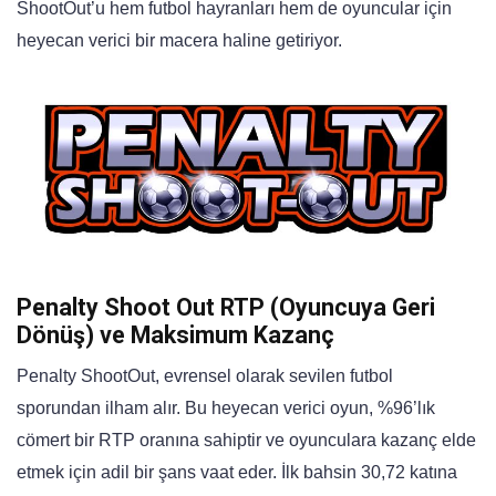
ShootOut’u hem futbol hayranları hem de oyuncular için
heyecan verici bir macera haline getiriyor.
Penalty Shoot Out RTP (Oyuncuya Geri
Dönüş) ve Maksimum Kazanç
Penalty ShootOut, evrensel olarak sevilen futbol
sporundan ilham alır. Bu heyecan verici oyun, %96’lık
cömert bir RTP oranına sahiptir ve oyunculara kazanç elde
etmek için adil bir şans vaat eder. İlk bahsin 30,72 katına