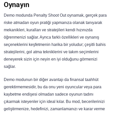
Oynayın
Demo modunda Penalty Shoot Out oynamak, gerçek para
riske atmadan oyun pratiği yapmanıza olanak tanıyarak
mekanikleri, kuralları ve stratejileri kendi hızınızda
öğrenmenizi sağlar. Ayrıca farklı özellikleri ve oynanış
seçeneklerini keşfetmenin harika bir yoludur; çeşitli bahis
stratejilerini, gol atma tekniklerini ve takım seçimlerini
deneyerek sizin için neyin en iyi olduğunu görmenizi
sağlar.
Demo modunun bir diğer avantajı da finansal taahhüt
gerektirmemesidir, bu da onu yeni oyuncular veya para
kaybetme endişesi olmadan sadece oyunun tadını
çıkarmak isteyenler için ideal kılar. Bu mod, becerilerinizi
geliştirmenize, hedefinizi, zamanlamanızı ve karar verme