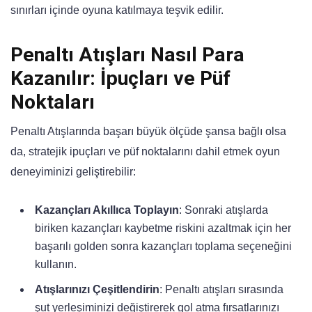
sınırları içinde oyuna katılmaya teşvik edilir.
Penaltı Atışları Nasıl Para
Kazanılır: İpuçları ve Püf
Noktaları
Penaltı Atışlarında başarı büyük ölçüde şansa bağlı olsa
da, stratejik ipuçları ve püf noktalarını dahil etmek oyun
deneyiminizi geliştirebilir:
Kazançları Akıllıca Toplayın
: Sonraki atışlarda
biriken kazançları kaybetme riskini azaltmak için her
başarılı golden sonra kazançları toplama seçeneğini
kullanın.
Atışlarınızı Çeşitlendirin
: Penaltı atışları sırasında
şut yerleşiminizi değiştirerek gol atma fırsatlarınızı