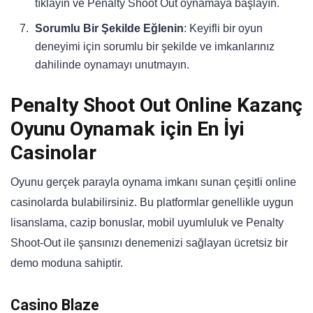
tıklayın ve Penalty Shoot Out oynamaya başlayın.
Sorumlu Bir Şekilde Eğlenin
: Keyifli bir oyun
deneyimi için sorumlu bir şekilde ve imkanlarınız
dahilinde oynamayı unutmayın.
Penalty Shoot Out Online Kazanç
Oyunu Oynamak için En İyi
Casinolar
Oyunu gerçek parayla oynama imkanı sunan çeşitli online
casinolarda bulabilirsiniz. Bu platformlar genellikle uygun
lisanslama, cazip bonuslar, mobil uyumluluk ve Penalty
Shoot-Out ile şansınızı denemenizi sağlayan ücretsiz bir
demo moduna sahiptir.
Casino Blaze