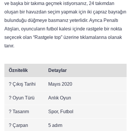
ve başka bir takıma geçmek istiyorsanız, 24 takımdan
oluşan bir havuzdan seçim yapmak için iki çapraz bayrağın
bulunduğu düğmeye basmanız yeterlidir. Ayrıca Penaltı
Atışları, oyuncuların futbol kalesi içinde rastgele bir nokta
seçecek olan “Rastgele top” üzerine tıklamalarına olanak
tanır.
Öznitelik
Detaylar
? Çıkış Tarihi
Mayıs 2020
? Oyun Türü
Anlık Oyun
? Tasarım
Spor, Futbol
? Çarpan
5 adım