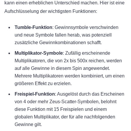
kann einen erheblichen Unterschied machen. Hier ist eine
Aufschlüsselung der wichtigsten Funktionen:
Tumble-Funktion
: Gewinnsymbole verschwinden
und neue Symbole fallen herab, was potenziell
zusätzliche Gewinnkombinationen schafft.
Multiplikator-Symbole
: Zufällig erscheinende
Multiplikatoren, die von 2x bis 500x reichen, werden
auf alle Gewinne in diesem Spin angewendet.
Mehrere Multiplikatoren werden kombiniert, um einen
größeren Effekt zu erzielen.
Freispiel-Funktion
: Ausgelöst durch das Erscheinen
von 4 oder mehr Zeus-Scatter-Symbolen, belohnt
diese Funktion mit 15 Freispielen und einem
globalen Multiplikator, der für alle nachfolgenden
Gewinne gilt.