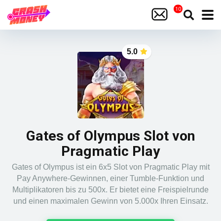
5.0
Gates of Olympus Slot von
Pragmatic Play
Gates of Olympus ist ein 6x5 Slot von Pragmatic Play mit
Pay Anywhere-Gewinnen, einer Tumble-Funktion und
Multiplikatoren bis zu 500x. Er bietet eine Freispielrunde
und einen maximalen Gewinn von 5.000x Ihren Einsatz.