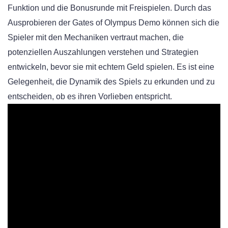
Funktion und die Bonusrunde mit Freispielen. Durch das
Ausprobieren der Gates of Olympus Demo können sich die
Spieler mit den Mechaniken vertraut machen, die
potenziellen Auszahlungen verstehen und Strategien
entwickeln, bevor sie mit echtem Geld spielen. Es ist eine
Gelegenheit, die Dynamik des Spiels zu erkunden und zu
entscheiden, ob es ihren Vorlieben entspricht.