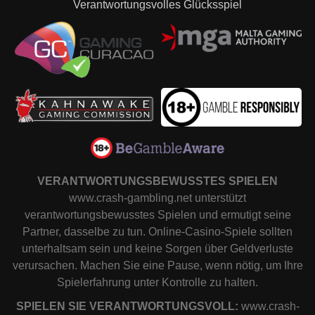
Verantwortungsvolles Glücksspiel
VERANTWORTUNGSBEWUSSTES SPIELEN
www.crash-gambling.net unterstützt
verantwortungsbewusstes Spielen und ermutigt seine
Partner, dasselbe zu tun. Online-Casino-Spiele sollten
unterhaltsam sein und keine Sorgen über Geldverluste
verursachen. Machen Sie eine Pause, wenn nötig, um Ihre
Spielerfahrung unter Kontrolle zu halten.
SPIELEN SIE VERANTWORTUNGSVOLL:
www.crash-