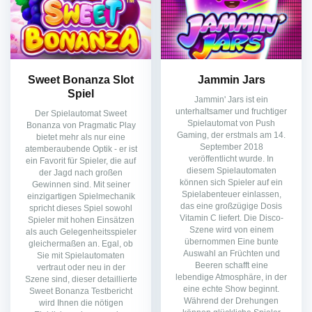
Sweet Bonanza Slot
Jammin Jars
Spiel
Jammin' Jars ist ein
unterhaltsamer und fruchtiger
Der Spielautomat Sweet
Spielautomat von Push
Bonanza von Pragmatic Play
Gaming, der erstmals am 14.
bietet mehr als nur eine
September 2018
atemberaubende Optik - er ist
veröffentlicht wurde. In
ein Favorit für Spieler, die auf
diesem Spielautomaten
der Jagd nach großen
können sich Spieler auf ein
Gewinnen sind. Mit seiner
Spielabenteuer einlassen,
einzigartigen Spielmechanik
das eine großzügige Dosis
spricht dieses Spiel sowohl
Vitamin C liefert. Die Disco-
Spieler mit hohen Einsätzen
Szene wird von einem
als auch Gelegenheitsspieler
übernommen Eine bunte
gleichermaßen an. Egal, ob
Auswahl an Früchten und
Sie mit Spielautomaten
Beeren schafft eine
vertraut oder neu in der
lebendige Atmosphäre, in der
Szene sind, dieser detaillierte
eine echte Show beginnt.
Sweet Bonanza Testbericht
Während der Drehungen
wird Ihnen die nötigen