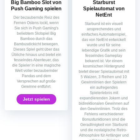
Big Bamboo Slot von
Starburst
Push Gaming spielen
Spielautomat von
NetEnt
Der bezaubernde Reiz des
Fernen Ostens lockt, wenn
Starburst ist ein visuell
Sie sich in Push Gaming's
ansprechendes und
beliebtem Slotspiel Big
einfaches Automatenspiel,
Bamboo durch das
das von NetEnt entwickelt
Bambusdickicht bewegen.
wurde und für seine
Dieses Spiel geht über das
lebendige Grafik und sein
Übliche hinaus und bietet ein
fesselndes Gameplay
fesselndes Abenteuer, das
bekannt ist. Vor einem
die Spieler in eine magische
kosmischen Hintergrund
Welt voller bezaubernder
bietet dieser Spielautomat mit
Pandas und dem
5 Walzen, 3 Reihen und 10
Versprechen auf große
Gewinnlinien den Spielern
Gewinne entführt.
ein aufregendes
Spielerlebnis mit
expandierenden Jokern und
Jetzt spielen
bidirektionalen Gewinnen auf
den Gewinnlinien. Trotz des
Fehlens verschiedener
Bonusfunktionen sind die
Geradlinigkeit von Starburst
und die nostalgische Retro-
Atmosphäre für Anfänger und