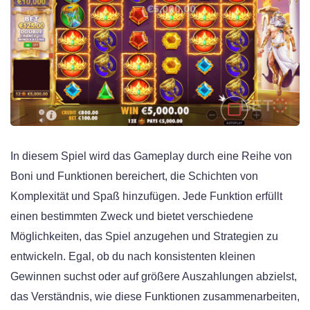
In diesem Spiel wird das Gameplay durch eine Reihe von
Boni und Funktionen bereichert, die Schichten von
Komplexität und Spaß hinzufügen. Jede Funktion erfüllt
einen bestimmten Zweck und bietet verschiedene
Möglichkeiten, das Spiel anzugehen und Strategien zu
entwickeln. Egal, ob du nach konsistenten kleinen
Gewinnen suchst oder auf größere Auszahlungen abzielst,
das Verständnis, wie diese Funktionen zusammenarbeiten,