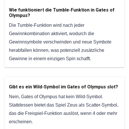
Wie funktioniert die Tumble-Funktion in Gates of
Olympus?
Die Tumble-Funktion wird nach jeder
Gewinnkombination aktiviert, wodurch die
Gewinnsymbole verschwinden und neue Symbole
herabfallen können, was potenziell zusätzliche
Gewinne in einem einzigen Spin schafft.
Gibt es ein Wild-Symbol im Gates of Olympus slot?
Nein, Gates of Olympus hat kein Wild-Symbol.
Stattdessen bietet das Spiel Zeus als Scatter-Symbol,
das die Freispiel-Funktion auslöst, wenn 4 oder mehr
erscheinen.