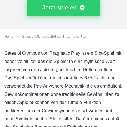
Jetzt spielen
Home
»
Gates of Olympus Slot von Pragmatic Play
Gates of Olympus von Pragmatic Play ist ein Slot-Spiel mit
hoher Volatilität, das die Spieler in eine mythische Welt
inspiriert von den antiken griechischen Göttern entführt.
Das Spiel verfügt über ein einzigartiges 6×5-Raster und
verwendet die Pay-Anywhere-Mechanik, die es ermöglicht,
Gewinnkombinationen ohne traditionelle Gewinnlinien zu
bilden. Spieler können von der Tumble-Funktion
profitieren, bei der Gewinnsymbole verschwinden und
neue Symbole an ihre Stelle fallen. Darüber hinaus enthält