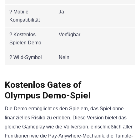
? Mobile
Ja
Kompatibilität
? Kostenlos
Verfügbar
Spielen
Demo
? Wild-Symbol
Nein
Kostenlos Gates of
Olympus Demo-Spiel
Die Demo ermöglicht es den Spielern, das Spiel ohne
finanzielles Risiko zu erleben. Diese Version bietet das
gleiche Gameplay wie die Vollversion, einschließlich aller
Funktionen wie die Pay-Anywhere-Mechanik, die Tumble-