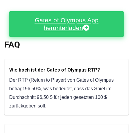
Gates of Olympus App
herunterladen
FAQ
Wie hoch ist der Gates of Olympus RTP?
Der RTP (Return to Player) von Gates of Olympus
beträgt 96,50%, was bedeutet, dass das Spiel im
Durchschnitt 96,50 $ für jeden gesetzten 100 $
zurückgeben soll.