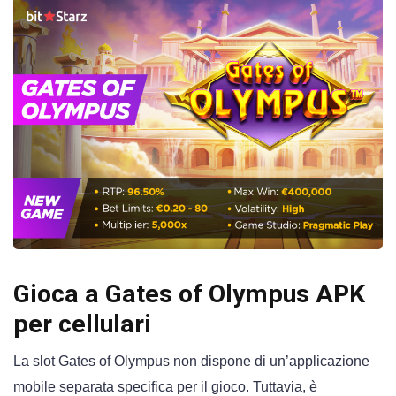
Gioca a Gates of Olympus APK
per cellulari
La slot Gates of Olympus non dispone di un’applicazione
mobile separata specifica per il gioco. Tuttavia, è