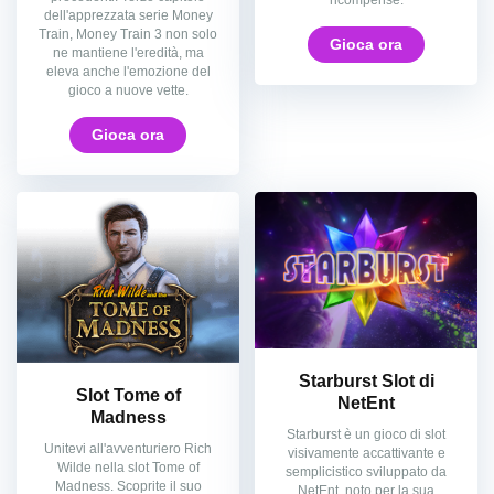
dell'apprezzata serie Money
Train, Money Train 3 non solo
Gioca ora
ne mantiene l'eredità, ma
eleva anche l'emozione del
gioco a nuove vette.
Gioca ora
Starburst Slot di
Slot Tome of
NetEnt
Madness
Starburst è un gioco di slot
Unitevi all'avventuriero Rich
visivamente accattivante e
Wilde nella slot Tome of
semplicistico sviluppato da
Madness. Scoprite il suo
NetEnt, noto per la sua