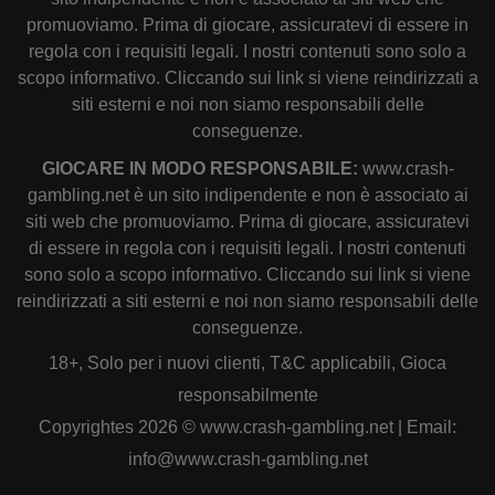
promuoviamo. Prima di giocare, assicuratevi di essere in
regola con i requisiti legali. I nostri contenuti sono solo a
scopo informativo. Cliccando sui link si viene reindirizzati a
siti esterni e noi non siamo responsabili delle
conseguenze.
GIOCARE IN MODO RESPONSABILE:
www.crash-
gambling.net è un sito indipendente e non è associato ai
siti web che promuoviamo. Prima di giocare, assicuratevi
di essere in regola con i requisiti legali. I nostri contenuti
sono solo a scopo informativo. Cliccando sui link si viene
reindirizzati a siti esterni e noi non siamo responsabili delle
conseguenze.
18+, Solo per i nuovi clienti, T&C applicabili, Gioca
responsabilmente
Copyrightes 2026 © www.crash-gambling.net | Email:
info@www.crash-gambling.net