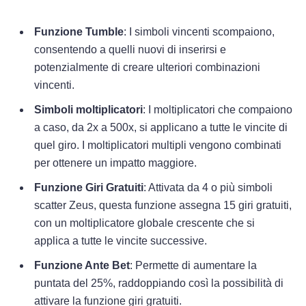
Funzione Tumble
: I simboli vincenti scompaiono,
consentendo a quelli nuovi di inserirsi e
potenzialmente di creare ulteriori combinazioni
vincenti.
Simboli moltiplicatori
: I moltiplicatori che compaiono
a caso, da 2x a 500x, si applicano a tutte le vincite di
quel giro. I moltiplicatori multipli vengono combinati
per ottenere un impatto maggiore.
Funzione Giri Gratuiti
: Attivata da 4 o più simboli
scatter Zeus, questa funzione assegna 15 giri gratuiti,
con un moltiplicatore globale crescente che si
applica a tutte le vincite successive.
Funzione Ante Bet
: Permette di aumentare la
puntata del 25%, raddoppiando così la possibilità di
attivare la funzione giri gratuiti.