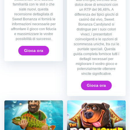
familiarità con le slot o che
dolce dose di emozioni con
siate nuovi, questa
un RTP del 96,48%. A
recensione dettagliata di
differenza dei tipici giochi di
Sweet Bonanza vi fornirà le
casinò dal vivo, Sweet
informazioni necessarie per
Bonanza Candyland si
affrontare il gioco con fiducia
distingue per i suoi colori
e massimizzare le vostre
vivaci, i presentatori
possibilità di successo.
coinvolgenti e le opzioni di
scommessa uniche, tra cui le
puntate speciali. Questa
Gioca ora
guida completa fornisce tutti i
dettagli necessari per
migliorare il vostro gioco e
potenzialmente ottenere
vincite significative.
Gioca ora