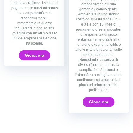
tema lovecraftiano, i simboli, i
grafica vivace e il suo
pagamenti, le funzioni bonus
gameplay coinvolgente.
e la compatibilità con i
Ambientata in uno sfondo
dispositivi mobili.
cosmico, questa slot a 5 rulli
Immergetevi in questo
e 3 file con 10 linee di
inquietante gioco ad alta
pagamento offre ai giocatori
volatilità con un ottimo tasso
un'esperienza di gioco
RTP e scoprite i misteri che
entusiasmante grazie alla
nasconde.
funzione expanding wilds e
alle vincite bidirezionali sulle
linee di pagamento.
Gioca ora
Nonostante l'assenza di
diverse funzioni bonus, la
semplicità di Starburst e
l'atmosfera nostalgica e retrò
continuano ad attrarre sia i
giocatori principianti che
quelli esperti.
Gioca ora