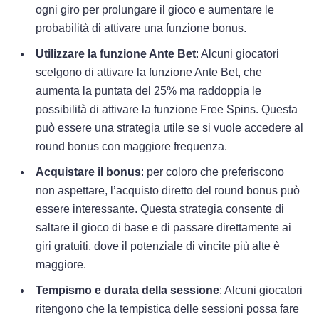
ogni giro per prolungare il gioco e aumentare le
probabilità di attivare una funzione bonus.
Utilizzare la funzione Ante Bet
: Alcuni giocatori
scelgono di attivare la funzione Ante Bet, che
aumenta la puntata del 25% ma raddoppia le
possibilità di attivare la funzione Free Spins. Questa
può essere una strategia utile se si vuole accedere al
round bonus con maggiore frequenza.
Acquistare il bonus
: per coloro che preferiscono
non aspettare, l’acquisto diretto del round bonus può
essere interessante. Questa strategia consente di
saltare il gioco di base e di passare direttamente ai
giri gratuiti, dove il potenziale di vincite più alte è
maggiore.
Tempismo e durata della sessione
: Alcuni giocatori
ritengono che la tempistica delle sessioni possa fare