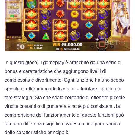
In questo gioco, il gameplay è arricchito da una serie di
bonus e caratteristiche che aggiungono livelli di
complessità e divertimento. Ogni funzione ha uno scopo
specifico, offrendo modi diversi di affrontare il gioco e di
fare strategia. Sia che stiate cercando di ottenere piccole
vincite costanti o di puntare a vincite più consistenti, la
comprensione del funzionamento di queste funzioni può
fare una differenza significativa. Ecco una panoramica
delle caratteristiche principali: