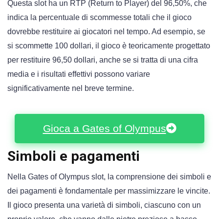
Questa slot ha un RTP (Return to Player) del 96,50%, che
indica la percentuale di scommesse totali che il gioco
dovrebbe restituire ai giocatori nel tempo. Ad esempio, se
si scommette 100 dollari, il gioco è teoricamente progettato
per restituire 96,50 dollari, anche se si tratta di una cifra
media e i risultati effettivi possono variare
significativamente nel breve termine.
Gioca a Gates of Olympus
Simboli e pagamenti
Nella Gates of Olympus slot, la comprensione dei simboli e
dei pagamenti è fondamentale per massimizzare le vincite.
Il gioco presenta una varietà di simboli, ciascuno con un