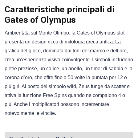
Caratteristiche principali di
Gates of Olympus
Ambientata sul Monte Olimpo, la Gates of Olympus slot
presenta un design ricco di mitologia greca antica. La
grafica del gioco, dominata dai toni del marmo e dell’oro,
crea un’esperienza visiva coinvolgente. I simboli includono
pietre preziose, un calice, un anello, un timer di sabbia e la
corona d’oro, che offre fino a 50 volte la puntata per 12 o
più giri. Al posto del simbolo wild, Zeus funge da scatter e
attiva la funzione Free Spins quando ne compaiono 4 o
più. Anche i moltiplicatori possono incrementare
notevolmente le vincite.