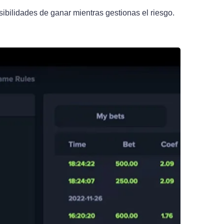
ibilidades de ganar mientras gestionas el riesgo.