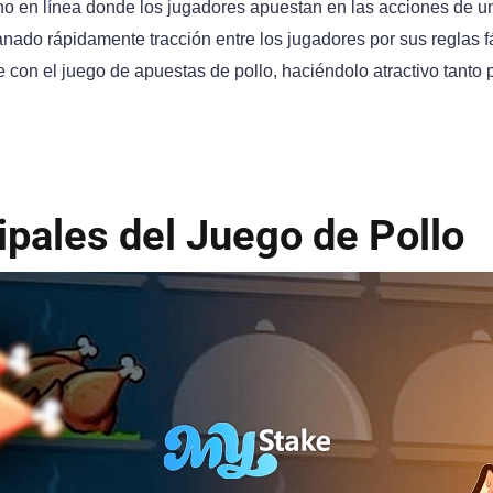
o en línea donde los jugadores apuestan en las acciones de un
nado rápidamente tracción entre los jugadores por sus reglas f
 con el juego de apuestas de pollo, haciéndolo atractivo tant
ipales del Juego de Pollo