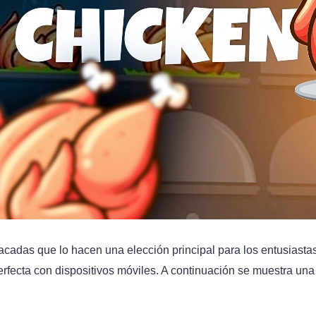
tacadas que lo hacen una elección principal para los entusiasta
rfecta con dispositivos móviles. A continuación se muestra una t