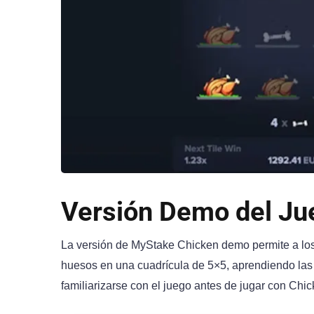
Versión Demo del Ju
La versión de MyStake Chicken demo permite a los 
huesos en una cuadrícula de 5×5, aprendiendo las 
familiarizarse con el juego antes de jugar con C