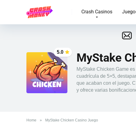
Crash Casinos
Juego
5.0
MyStake Ch
MyStake Chicken Game es u
cuadrícula de 5×5, destapan
que acaban con el juego. Cu
y ofrece varias bonificacio
Home
»
MyStake Chicken Casino Juego