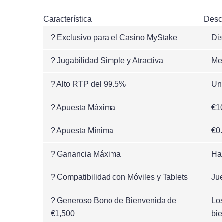
Característica
Desc
? Exclusivo para el Casino MyStake
Di
? Jugabilidad Simple y Atractiva
Me
? Alto RTP del 99.5%
Una
? Apuesta Máxima
€1
? Apuesta Mínima
€0
? Ganancia Máxima
Ha
? Compatibilidad con Móviles y Tablets
Jue
? Generoso Bono de Bienvenida de
Lo
€1,500
bi