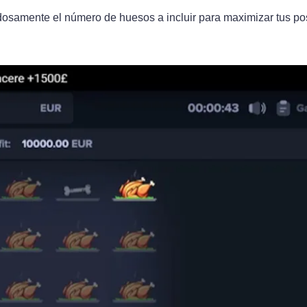
osamente el número de huesos a incluir para maximizar tus pos