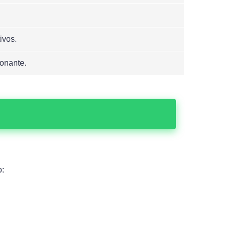
ivos.
onante.
o: