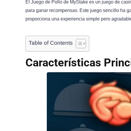
El Juego de Pollo de MyStake es un juego de casin
para ganar recompensas. Este juego sencillo ha ga
proporciona una experiencia simple pero agradable
Table of Contents
Características Princ