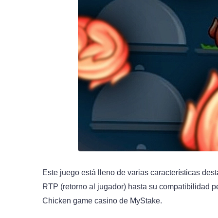
Este juego está lleno de varias características des
RTP (retorno al jugador) hasta su compatibilidad pe
Chicken game casino de MyStake.