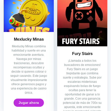
Mexlucky Minas
Mexlucky Minas combina
habilidad y suerte en una
Fury Stairs
emocionante aventura.
Navega por minas
¡Llamada a todos los
traicioneras, descubre
buscadores de emociones!
recompensas ocultas y
Fury Stairs es un juego
decide si quieres cobrar o
trepidante que combina
seguir cavando. Este juego
suerte y estrategia. Sube por
visualmente impresionante
escaleras misteriosas
ofrece generosos pagos y
esquivando bolas de fuego
una experiencia de casino
ocultas para tener la
única.
oportunidad de ganar a lo
grande. Con una ganancia
Jugar ahora
potencial de más de 700x su
apuesta, este emocionante