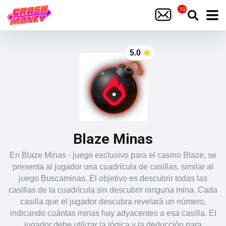
5.0
Blaze Minas
En Blaze Minas - juego exclusivo para el casino Blaze, se
presenta al jugador una cuadrícula de casillas, similar al
juego Buscaminas. El objetivo es descubrir todas las
casillas de la cuadrícula sin descubrir ninguna mina. Cada
casilla que el jugador descubra revelará un número,
indicando cuántas minas hay adyacentes a esa casilla. El
jugador debe utilizar la lógica y la deducción para