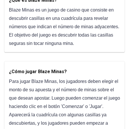
¿Qué es Blaze Minas?
Blaze Minas es un juego de casino que consiste en
descubrir casillas en una cuadrícula para revelar
números que indican el número de minas adyacentes.
El objetivo del juego es descubrir todas las casillas
seguras sin tocar ninguna mina.
¿Cómo jugar Blaze Minas?
Para jugar Blaze Minas, los jugadores deben elegir el
monto de su apuesta y el número de minas sobre el
que desean apostar. Luego pueden comenzar el juego
haciendo clic en el botón 'Comenzar' o 'Jugar'.
Aparecerá la cuadrícula con algunas casillas ya
descubiertas, y los jugadores pueden empezar a