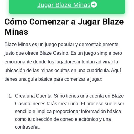
Jugar Blaze Minas
Cómo Comenzar a Jugar Blaze
Minas
Blaze Minas es un juego popular y demostrablemente
justo que ofrece Blaze Casino. Es un juego simple pero
emocionante donde los jugadores intentan adivinar la
ubicación de las minas ocultas en una cuadrícula. Aquí
tienes una guía básica para comenzar a jugar:
Crea una Cuenta: Si no tienes una cuenta en Blaze
Casino, necesitarás crear una. El proceso suele ser
sencillo e implica proporcionar información básica
como tu dirección de correo electrónico y una
contraseña.