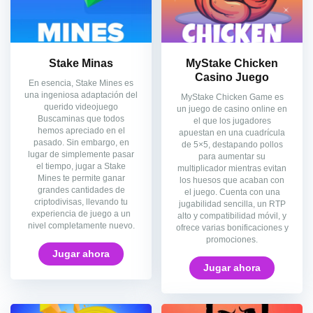
Stake Minas
MyStake Chicken
Casino Juego
En esencia, Stake Mines es
una ingeniosa adaptación del
MyStake Chicken Game es
querido videojuego
un juego de casino online en
Buscaminas que todos
el que los jugadores
hemos apreciado en el
apuestan en una cuadrícula
pasado. Sin embargo, en
de 5×5, destapando pollos
lugar de simplemente pasar
para aumentar su
el tiempo, jugar a Stake
multiplicador mientras evitan
Mines te permite ganar
los huesos que acaban con
grandes cantidades de
el juego. Cuenta con una
criptodivisas, llevando tu
jugabilidad sencilla, un RTP
experiencia de juego a un
alto y compatibilidad móvil, y
nivel completamente nuevo.
ofrece varias bonificaciones y
promociones.
Jugar ahora
Jugar ahora