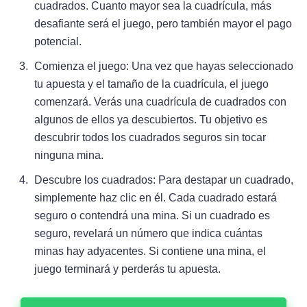
cuadrados. Cuanto mayor sea la cuadrícula, más
desafiante será el juego, pero también mayor el pago
potencial.
Comienza el juego: Una vez que hayas seleccionado
tu apuesta y el tamaño de la cuadrícula, el juego
comenzará. Verás una cuadrícula de cuadrados con
algunos de ellos ya descubiertos. Tu objetivo es
descubrir todos los cuadrados seguros sin tocar
ninguna mina.
Descubre los cuadrados: Para destapar un cuadrado,
simplemente haz clic en él. Cada cuadrado estará
seguro o contendrá una mina. Si un cuadrado es
seguro, revelará un número que indica cuántas
minas hay adyacentes. Si contiene una mina, el
juego terminará y perderás tu apuesta.