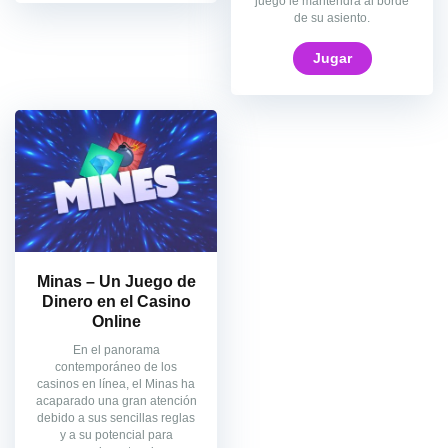
juego le mantendrá al borde
de su asiento.
Jugar
Minas – Un Juego de
Dinero en el Casino
Online
En el panorama
contemporáneo de los
casinos en línea, el Minas ha
acaparado una gran atención
debido a sus sencillas reglas
y a su potencial para