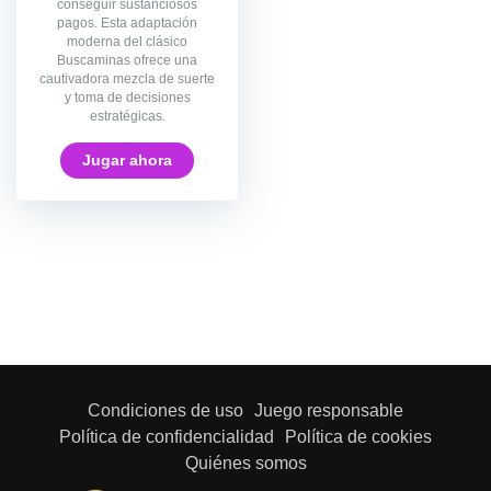
conseguir sustanciosos
pagos. Esta adaptación
moderna del clásico
Buscaminas ofrece una
cautivadora mezcla de suerte
y toma de decisiones
estratégicas.
Jugar ahora
Condiciones de uso
Juego responsable
Política de confidencialidad
Política de cookies
Quiénes somos