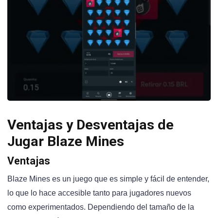
Ventajas y Desventajas de
Jugar Blaze Mines
Ventajas
Blaze Mines es un juego que es simple y fácil de entender,
lo que lo hace accesible tanto para jugadores nuevos
como experimentados. Dependiendo del tamaño de la