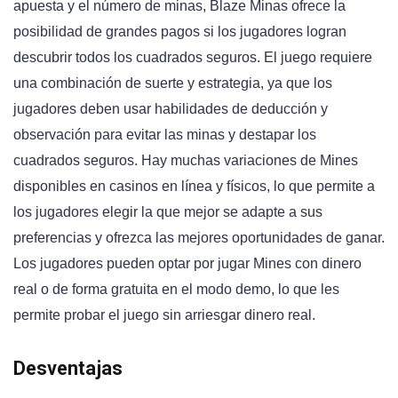
apuesta y el número de minas, Blaze Minas ofrece la
posibilidad de grandes pagos si los jugadores logran
descubrir todos los cuadrados seguros. El juego requiere
una combinación de suerte y estrategia, ya que los
jugadores deben usar habilidades de deducción y
observación para evitar las minas y destapar los
cuadrados seguros. Hay muchas variaciones de Mines
disponibles en casinos en línea y físicos, lo que permite a
los jugadores elegir la que mejor se adapte a sus
preferencias y ofrezca las mejores oportunidades de ganar.
Los jugadores pueden optar por jugar Mines con dinero
real o de forma gratuita en el modo demo, lo que les
permite probar el juego sin arriesgar dinero real.
Desventajas