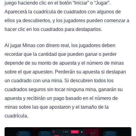
juego haciendo clic en el botón “Iniciar” o “Jugar”.
Aparecerá la cuadrícula de cuadrados con algunos de
ellos ya descubiertos, y los jugadores pueden comenzar a
hacer clic en los cuadrados para destaparlos.
Al jugar Minas con dinero real, los jugadores deben
recordar que la cantidad que pueden ganar o perder
depende de su monto de apuesta y el número de minas
sobre el que apuesten. Perderán su apuesta si destapan
un cuadrado con una mina. Si descubren todos los
cuadrados seguros sin tocar ninguna mina, ganarán su
apuesta y recibirán un pago basado en el número de
minas sobre las que apostaron y el tamaño de la
cuadrícula.