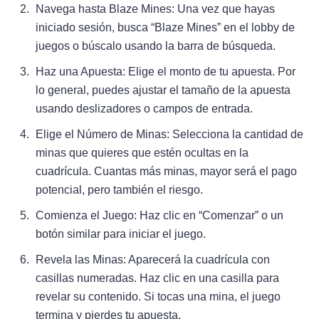
Navega hasta Blaze Mines: Una vez que hayas
iniciado sesión, busca “Blaze Mines” en el lobby de
juegos o búscalo usando la barra de búsqueda.
Haz una Apuesta: Elige el monto de tu apuesta. Por
lo general, puedes ajustar el tamaño de la apuesta
usando deslizadores o campos de entrada.
Elige el Número de Minas: Selecciona la cantidad de
minas que quieres que estén ocultas en la
cuadrícula. Cuantas más minas, mayor será el pago
potencial, pero también el riesgo.
Comienza el Juego: Haz clic en “Comenzar” o un
botón similar para iniciar el juego.
Revela las Minas: Aparecerá la cuadrícula con
casillas numeradas. Haz clic en una casilla para
revelar su contenido. Si tocas una mina, el juego
termina y pierdes tu apuesta.