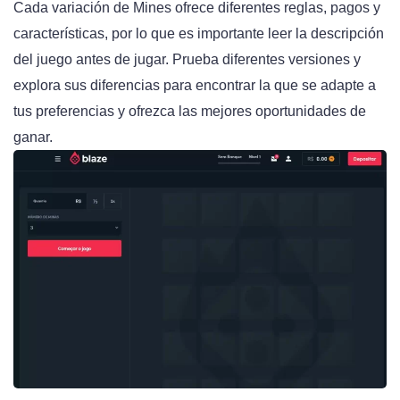
Cada variación de Mines ofrece diferentes reglas, pagos y
características, por lo que es importante leer la descripción
del juego antes de jugar. Prueba diferentes versiones y
explora sus diferencias para encontrar la que se adapte a
tus preferencias y ofrezca las mejores oportunidades de
ganar.