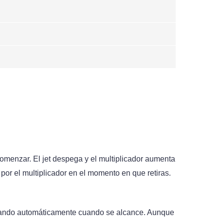
comenzar. El jet despega y el multiplicador aumenta
 por el multiplicador en el momento en que retiras.
etirando automáticamente cuando se alcance. Aunque