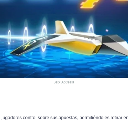
JetX Apuesta
 jugadores control sobre sus apuestas, permitiéndoles retirar e