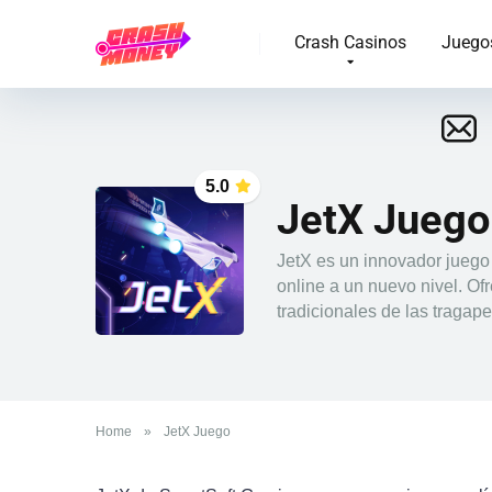
Crash Casinos
Juego
5.0
JetX Juego
JetX es un innovador juego
online a un nuevo nivel. Of
tradicionales de las tragape
Home
»
JetX Juego