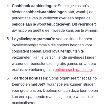
Cashback-aanbiedingen
: Sommige casino’s
bieden
cashback-aanbiedingen
aan, waarbij een
percentage van je verliezen over een bepaalde
periode aan je wordt teruggegeven. Dit vermindert
uw risico en geeft u een tweede kans om te winnen.
Loyaliteitsprogramma’s
: Veel casino’s hebben
loyaliteitsprogramma’s die spelers belonen voor
consistent spelen. Door loyaliteitspunten te
verzamelen, kan je verschillende privileges krijgen,
waaronder bonusfondsen, gratis games en andere
exclusieve beloningen in
online crash gambling
.
Toernooi bonussen
: Soms organiseert het casino
toernooien met JetX, waar spelers kunnen strijden
voor grote prijzen. Deelnemen aan deze toernooien
kan een spannende manier zijn om je winsten te
maximaliseren.