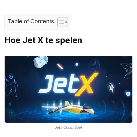
Table of Contents
Hoe Jet X te spelen
JetX Crash Spel