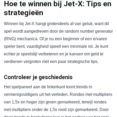
Hoe te winnen bij Jet-X: Tips en
strategieën
Winnen bij Jet-X hangt grotendeels af van geluk, want dit
spel wordt aangedreven door de random number generator
(RNG) mechanica. Of je nu een beginner of een ervaren
speler bent, vaardigheid speelt een minimale rol. Je kunt
echter je speelstijl verbeteren en je kansen om geld te
verdienen vergroten met een paar strategische tips.
Controleer je geschiedenis
Het spelpaneel aan de linkerkant toont trends in
vermenigvuldigers uit het verleden. Rondes met multipliers
van 1,5x en hoger zijn groen gemarkeerd, terwijl rondes
met multipliers onder de 1,5x rood zijn gemarkeerd. Door