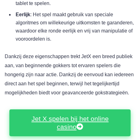
tablet te spelen.
Eerlijk
: Het spel maakt gebruik van speciale
algoritmes om willekeurige uitkomsten te garanderen,
waardoor elke ronde eerlijk en vrij van manipulatie of
vooroordelen is.
Dankzij deze eigenschappen trekt JetX een breed publiek
aan, van beginnende gokkers tot ervaren spelers die
hongerig zijn naar actie. Dankzij de eenvoud kan iedereen
direct aan het spel beginnen, terwijl het tegelijkertijd
mogelijkheden biedt voor geavanceerde gokstrategieën.
Jet X spelen bij het online
casino