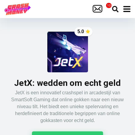
5.0
JetX: wedden om echt geld
JetX is een innovatief crashspel in arcadestijl van
SmartSoft Gaming dat online gokken naar een nieuw
niveau tilt. Het biedt een unieke spelervaring en
herdefinieert de traditionele begrippen van online
gokkasten voor echt geld.