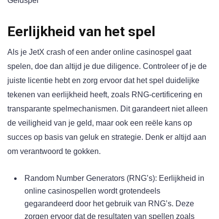
Geldspel
Eerlijkheid van het spel
Als je JetX crash of een ander online casinospel gaat
spelen, doe dan altijd je due diligence. Controleer of je de
juiste licentie hebt en zorg ervoor dat het spel duidelijke
tekenen van eerlijkheid heeft, zoals RNG-certificering en
transparante spelmechanismen. Dit garandeert niet alleen
de veiligheid van je geld, maar ook een reële kans op
succes op basis van geluk en strategie. Denk er altijd aan
om verantwoord te gokken.
Random Number Generators (RNG’s): Eerlijkheid in
online casinospellen wordt grotendeels
gegarandeerd door het gebruik van RNG’s. Deze
zorgen ervoor dat de resultaten van spellen zoals