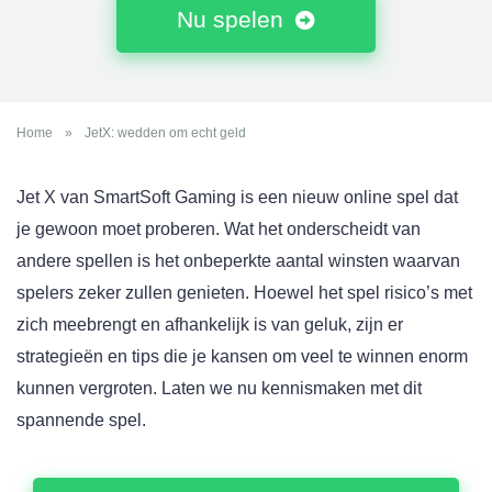
Nu spelen
Home
»
JetX: wedden om echt geld
Jet X van SmartSoft Gaming is een nieuw online spel dat
je gewoon moet proberen. Wat het onderscheidt van
andere spellen is het onbeperkte aantal winsten waarvan
spelers zeker zullen genieten. Hoewel het spel risico’s met
zich meebrengt en afhankelijk is van geluk, zijn er
strategieën en tips die je kansen om veel te winnen enorm
kunnen vergroten. Laten we nu kennismaken met dit
spannende spel.