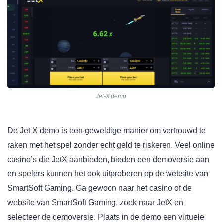
Jet-X demo
De Jet X demo is een geweldige manier om vertrouwd te
raken met het spel zonder echt geld te riskeren. Veel online
casino’s die JetX aanbieden, bieden een demoversie aan
en spelers kunnen het ook uitproberen op de website van
SmartSoft Gaming. Ga gewoon naar het casino of de
website van SmartSoft Gaming, zoek naar JetX en
selecteer de demoversie. Plaats in de demo een virtuele