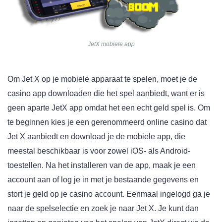
JetX mobiele app
Om Jet X op je mobiele apparaat te spelen, moet je de
casino app downloaden die het spel aanbiedt, want er is
geen aparte JetX app omdat het een echt geld spel is. Om
te beginnen kies je een gerenommeerd online casino dat
Jet X aanbiedt en download je de mobiele app, die
meestal beschikbaar is voor zowel iOS- als Android-
toestellen. Na het installeren van de app, maak je een
account aan of log je in met je bestaande gegevens en
stort je geld op je casino account. Eenmaal ingelogd ga je
naar de spelselectie en zoek je naar Jet X. Je kunt dan