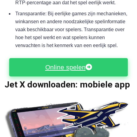
RTP-percentage aan dat het spel eerlijk werkt.
Transparantie: Bij eerlijke games zijn mechanieken,
winkansen en andere noodzakelijke spelinformatie
vaak beschikbaar voor spelers. Transparantie over
hoe het spel werkt en wat spelers kunnen
verwachten is het kenmerk van een eerlijk spel.
Online spelen
Jet X downloaden: mobiele app