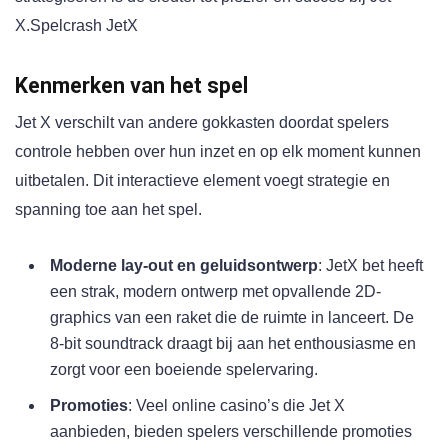
X.Spelcrash JetX
Kenmerken van het spel
Jet X verschilt van andere gokkasten doordat spelers
controle hebben over hun inzet en op elk moment kunnen
uitbetalen. Dit interactieve element voegt strategie en
spanning toe aan het spel.
Moderne lay-out en geluidsontwerp
: JetX bet heeft
een strak, modern ontwerp met opvallende 2D-
graphics van een raket die de ruimte in lanceert. De
8-bit soundtrack draagt bij aan het enthousiasme en
zorgt voor een boeiende spelervaring.
Promoties
: Veel online casino’s die Jet X
aanbieden, bieden spelers verschillende promoties