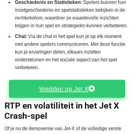
Geschiedenis en Statistieken
: Spelers kunnen hun
inzetgeschiedenis en spelstatistieken bekijken in de
rechterkolom, waardoor ze waardevolle inzichten
krijgen in hun spel en strategieën kunnen verbeteren.
Chat
: Via de chat in het spel kun je op elk moment
met andere spelers communiceren. Met deze functie
kun je ervaringen delen, elkaars inzetten
ondersteunen en het sociale aspect van het spel
verbeteren.
Wedden op Jet X
RTP en volatiliteit in het Jet X
Crash-spel
Of je nu de demoversie van Jet-X of de volledige versie