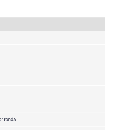
or ronda