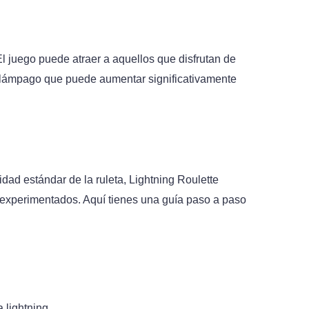
El juego puede atraer a aquellos que disfrutan de
 relámpago que puede aumentar significativamente
lidad estándar de la ruleta, Lightning Roulette
 experimentados. Aquí tienes una guía paso a paso
 lightning.