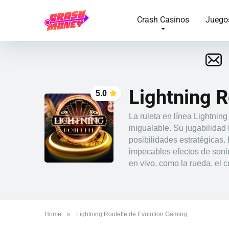
Crash Casinos
Juego
Lightning R
5.0
La ruleta en línea Lightnin
inigualable. Su jugabilidad
posibilidades estratégicas.
impecables efectos de sonid
en vivo, como la rueda, el c
Home
»
Lightning Roulette de Evolution Gaming