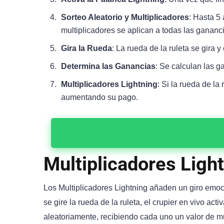
Sorteo Aleatorio y Multiplicadores
: Hasta 5
multiplicadores se aplican a todas las gananc
Gira la Rueda
: La rueda de la ruleta se gira
Determina las Ganancias
: Se calculan las g
Multiplicadores Lightning
: Si la rueda de l
aumentando su pago.
Multiplicadores Ligh
Los Multiplicadores Lightning añaden un giro emo
se gire la rueda de la ruleta, el crupier en vivo ac
aleatoriamente, recibiendo cada uno un valor de mu