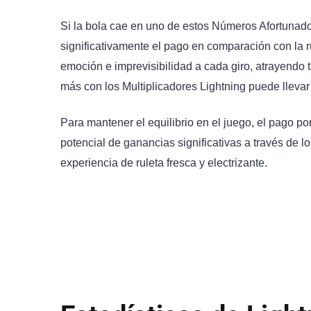
Si la bola cae en uno de estos Números Afortunado
significativamente el pago en comparación con la r
emoción e imprevisibilidad a cada giro, atrayendo
más con los Multiplicadores Lightning puede llevar 
Para mantener el equilibrio en el juego, el pago po
potencial de ganancias significativas a través de 
experiencia de ruleta fresca y electrizante.