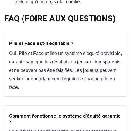
juste et qu’il n’a pas été modifié.
FAQ (FOIRE AUX QUESTIONS)
Pile et Face est-il équitable ?
Oui, Pile et Face utilise un système d'équité prévisible,
garantissant que les résultats du jeu sont transparents
et ne peuvent pas être falsifiés. Les joueurs peuvent
vérifier indépendamment l'équité de chaque pile ou
face.
Comment fonctionne le système d'équité garantie
?