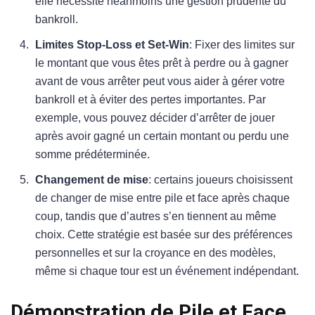
elle nécessite néanmoins une gestion prudente du
bankroll.
Limites Stop-Loss et Set-Win
: Fixer des limites sur
le montant que vous êtes prêt à perdre ou à gagner
avant de vous arrêter peut vous aider à gérer votre
bankroll et à éviter des pertes importantes. Par
exemple, vous pouvez décider d’arrêter de jouer
après avoir gagné un certain montant ou perdu une
somme prédéterminée.
Changement de mise
: certains joueurs choisissent
de changer de mise entre pile et face après chaque
coup, tandis que d’autres s’en tiennent au même
choix. Cette stratégie est basée sur des préférences
personnelles et sur la croyance en des modèles,
même si chaque tour est un événement indépendant.
Démonstration de Pile et Face