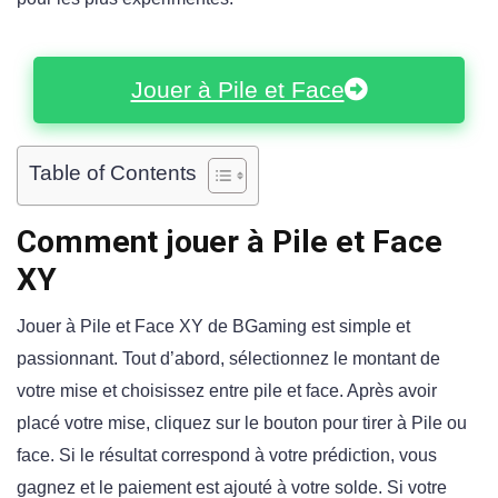
Jouer à Pile et Face
Table of Contents
Comment jouer à Pile et Face
XY
Jouer à Pile et Face XY de BGaming est simple et
passionnant. Tout d’abord, sélectionnez le montant de
votre mise et choisissez entre pile et face. Après avoir
placé votre mise, cliquez sur le bouton pour tirer à Pile ou
face. Si le résultat correspond à votre prédiction, vous
gagnez et le paiement est ajouté à votre solde. Si votre