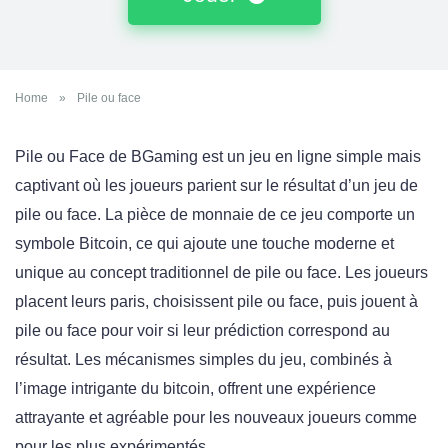
Home
»
Pile ou face
Pile ou Face de BGaming est un jeu en ligne simple mais
captivant où les joueurs parient sur le résultat d’un jeu de
pile ou face. La pièce de monnaie de ce jeu comporte un
symbole Bitcoin, ce qui ajoute une touche moderne et
unique au concept traditionnel de pile ou face. Les joueurs
placent leurs paris, choisissent pile ou face, puis jouent à
pile ou face pour voir si leur prédiction correspond au
résultat. Les mécanismes simples du jeu, combinés à
l’image intrigante du bitcoin, offrent une expérience
attrayante et agréable pour les nouveaux joueurs comme
pour les plus expérimentés.