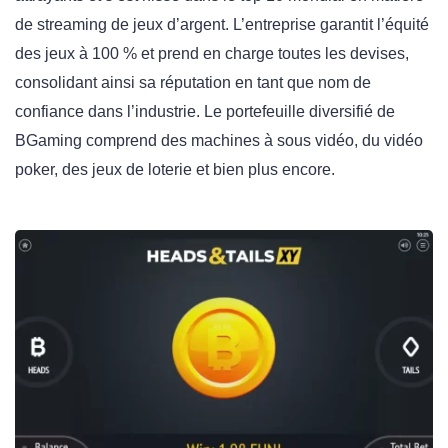
de streaming de jeux d’argent. L’entreprise garantit l’équité
des jeux à 100 % et prend en charge toutes les devises,
consolidant ainsi sa réputation en tant que nom de
confiance dans l’industrie. Le portefeuille diversifié de
BGaming comprend des machines à sous vidéo, du vidéo
poker, des jeux de loterie et bien plus encore.