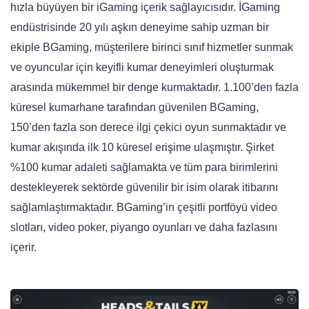
hızla büyüyen bir iGaming içerik sağlayıcısıdır. İGaming
endüstrisinde 20 yılı aşkın deneyime sahip uzman bir
ekiple BGaming, müşterilere birinci sınıf hizmetler sunmak
ve oyuncular için keyifli kumar deneyimleri oluşturmak
arasında mükemmel bir denge kurmaktadır. 1.100’den fazla
küresel kumarhane tarafından güvenilen BGaming,
150’den fazla son derece ilgi çekici oyun sunmaktadır ve
kumar akışında ilk 10 küresel erişime ulaşmıştır. Şirket
%100 kumar adaleti sağlamakta ve tüm para birimlerini
destekleyerek sektörde güvenilir bir isim olarak itibarını
sağlamlaştırmaktadır. BGaming’in çeşitli portföyü video
slotları, video poker, piyango oyunları ve daha fazlasını
içerir.