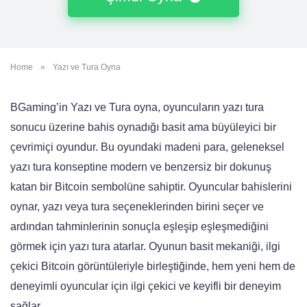
Home
»
Yazı ve Tura Oyna
BGaming’in Yazı ve Tura oyna, oyuncuların yazı tura
sonucu üzerine bahis oynadığı basit ama büyüleyici bir
çevrimiçi oyundur. Bu oyundaki madeni para, geleneksel
yazı tura konseptine modern ve benzersiz bir dokunuş
katan bir Bitcoin sembolüne sahiptir. Oyuncular bahislerini
oynar, yazı veya tura seçeneklerinden birini seçer ve
ardından tahminlerinin sonuçla eşleşip eşleşmediğini
görmek için yazı tura atarlar. Oyunun basit mekaniği, ilgi
çekici Bitcoin görüntüleriyle birleştiğinde, hem yeni hem de
deneyimli oyuncular için ilgi çekici ve keyifli bir deneyim
sağlar.