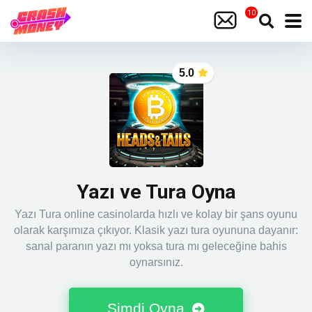
5.0
Yazı ve Tura Oyna
Yazı Tura online casinolarda hızlı ve kolay bir şans oyunu
olarak karşımıza çıkıyor. Klasik yazı tura oyununa dayanır:
sanal paranın yazı mı yoksa tura mı geleceğine bahis
oynarsınız.
Şimdi Oyna