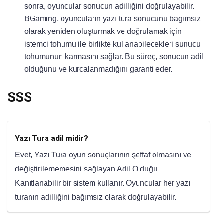
sonra, oyuncular sonucun adilliğini doğrulayabilir.
BGaming, oyuncuların yazı tura sonucunu bağımsız
olarak yeniden oluşturmak ve doğrulamak için
istemci tohumu ile birlikte kullanabilecekleri sunucu
tohumunun karmasını sağlar. Bu süreç, sonucun adil
olduğunu ve kurcalanmadığını garanti eder.
SSS
Yazı Tura adil midir?
Evet, Yazı Tura oyun sonuçlarının şeffaf olmasını ve
değiştirilememesini sağlayan Adil Olduğu
Kanıtlanabilir bir sistem kullanır. Oyuncular her yazı
turanın adilliğini bağımsız olarak doğrulayabilir.