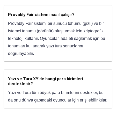
Provably Fair sistemi nasıl çalışır?
Provably Fair sistemi bir sunucu tohumu (gizli) ve bir
istemci tohumu (görünür) oluşturmak için kriptografik
teknoloji kullanır. Oyuncular, adaleti sağlamak için bu
tohumları kullanarak yazı tura sonuçlarını
doğrulayabilir.
Yazı ve Tura XY'de hangi para birimleri
desteklenir?
Yazı ve Tura tüm büyük para birimlerini destekler, bu
da onu dünya çapındaki oyuncular için erişilebilir kılar.