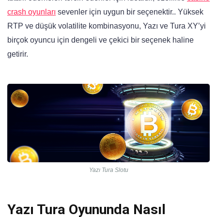
crash oyunları
sevenler için uygun bir seçenektir.. Yüksek
RTP ve düşük volatilite kombinasyonu, Yazı ve Tura XY’yi
birçok oyuncu için dengeli ve çekici bir seçenek haline
getirir.
Yazı Tura Slotu
Yazı Tura Oyununda Nasıl