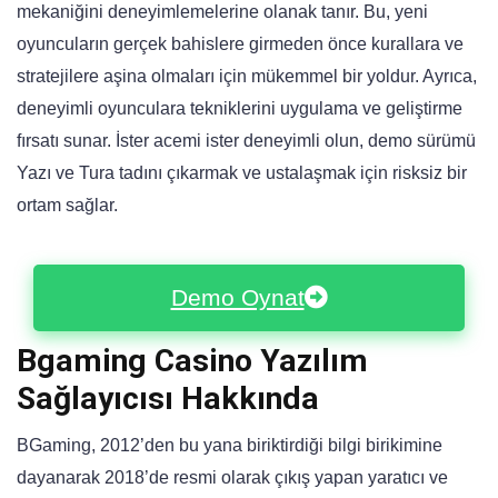
mekaniğini deneyimlemelerine olanak tanır. Bu, yeni
oyuncuların gerçek bahislere girmeden önce kurallara ve
stratejilere aşina olmaları için mükemmel bir yoldur. Ayrıca,
deneyimli oyunculara tekniklerini uygulama ve geliştirme
fırsatı sunar. İster acemi ister deneyimli olun, demo sürümü
Yazı ve Tura tadını çıkarmak ve ustalaşmak için risksiz bir
ortam sağlar.
Demo Oynat
Bgaming Casino Yazılım
Sağlayıcısı Hakkında
BGaming, 2012’den bu yana biriktirdiği bilgi birikimine
dayanarak 2018’de resmi olarak çıkış yapan yaratıcı ve