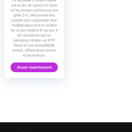
Le MyStake Chicken Game
est un jeu de casino en ligne
où les joueurs parient sur une
grille 5×5, découvrant des
poulets pour augmenter leur
multiplicateur tout en évitant
les os qui mettent fin au jeu. Il
se caractérise par un
gameplay simple, un RTP
élevé et une compatibilité
mobile, offrant divers bonus
et promotions.
Jouer maintenant