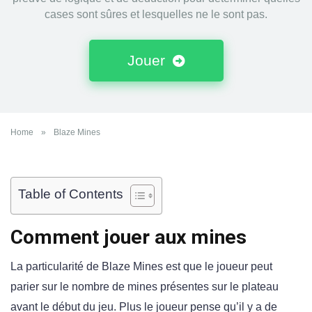
cases sont sûres et lesquelles ne le sont pas.
Jouer
Home
»
Blaze Mines
Table of Contents
Comment jouer aux mines
La particularité de Blaze Mines est que le joueur peut
parier sur le nombre de mines présentes sur le plateau
avant le début du jeu. Plus le joueur pense qu’il y a de