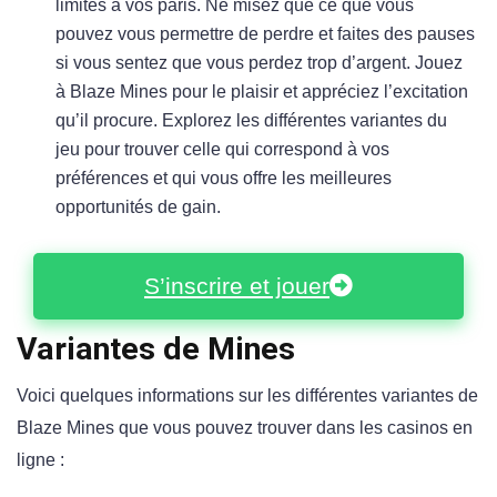
limites à vos paris. Ne misez que ce que vous
pouvez vous permettre de perdre et faites des pauses
si vous sentez que vous perdez trop d’argent. Jouez
à Blaze Mines pour le plaisir et appréciez l’excitation
qu’il procure. Explorez les différentes variantes du
jeu pour trouver celle qui correspond à vos
préférences et qui vous offre les meilleures
opportunités de gain.
S’inscrire et jouer
Variantes de Mines
Voici quelques informations sur les différentes variantes de
Blaze Mines que vous pouvez trouver dans les casinos en
ligne :