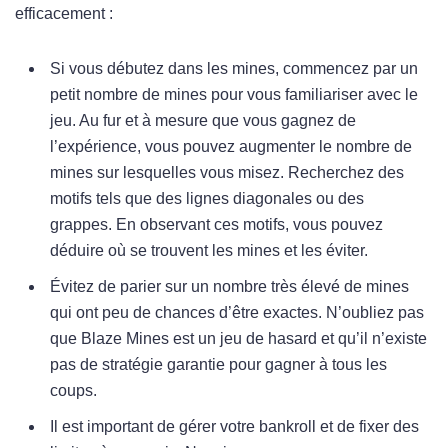
efficacement :
Si vous débutez dans les mines, commencez par un
petit nombre de mines pour vous familiariser avec le
jeu. Au fur et à mesure que vous gagnez de
l’expérience, vous pouvez augmenter le nombre de
mines sur lesquelles vous misez. Recherchez des
motifs tels que des lignes diagonales ou des
grappes. En observant ces motifs, vous pouvez
déduire où se trouvent les mines et les éviter.
Évitez de parier sur un nombre très élevé de mines
qui ont peu de chances d’être exactes. N’oubliez pas
que Blaze Mines est un jeu de hasard et qu’il n’existe
pas de stratégie garantie pour gagner à tous les
coups.
Il est important de gérer votre bankroll et de fixer des