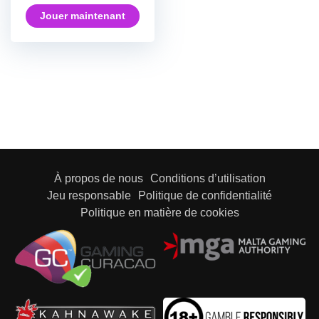
Jouer maintenant
À propos de nous
Conditions d’utilisation
Jeu responsable
Politique de confidentialité
Politique en matière de cookies