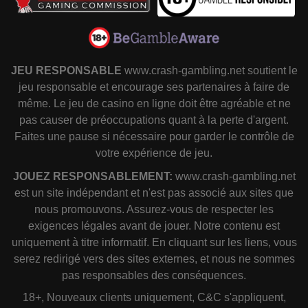
JEU RESPONSABLE
www.crash-gambling.net soutient le
jeu responsable et encourage ses partenaires à faire de
même. Le jeu de casino en ligne doit être agréable et ne
pas causer de préoccupations quant à la perte d'argent.
Faites une pause si nécessaire pour garder le contrôle de
votre expérience de jeu.
JOUEZ RESPONSABLEMENT:
www.crash-gambling.net
est un site indépendant et n'est pas associé aux sites que
nous promouvons. Assurez-vous de respecter les
exigences légales avant de jouer. Notre contenu est
uniquement à titre informatif. En cliquant sur les liens, vous
serez redirigé vers des sites externes, et nous ne sommes
pas responsables des conséquences.
18+, Nouveaux clients uniquement, C&C s'appliquent,