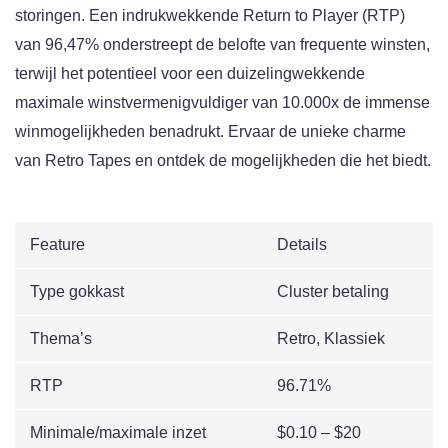
storingen. Een indrukwekkende Return to Player (RTP)
van 96,47% onderstreept de belofte van frequente winsten,
terwijl het potentieel voor een duizelingwekkende
maximale winstvermenigvuldiger van 10.000x de immense
winmogelijkheden benadrukt. Ervaar de unieke charme
van Retro Tapes en ontdek de mogelijkheden die het biedt.
Feature
Details
Type gokkast
Cluster betaling
Thema’s
Retro, Klassiek
RTP
96.71%
Minimale/maximale inzet
$0.10 – $20