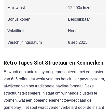
Max winst
12.200x Inzet
Bonus kopen
Beschikbaar
Volatiliteit
Hoog
Verschijningsdatum
8 sep 2023
Retro Tapes Slot Structuur en Kenmerken
Er wordt een unieke lay-out gepresenteerd met een raster
van 6×6 rollen dat werkt volgens het cluster pays-systeem,
afwijkend van het traditionele payline-formaat. Deze
structuur stelt spelers in staat om winnende clusters te
vormen, wat een boeiend element toevoegt aan de
gameplay. Het spel wordt verder verbeterd door de Instant