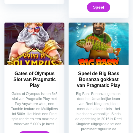
Speel
Gates of Olympus
Speel de Big Bass
Slot van Pragmatic
Bonanza gokkast
Play
van Pragmatic Play
Gates of Olympus is een 6x5
Big Bass Bonanza, gemaakt
slot van Pragmatic Play met
door het fantasierijke team
Pay Anywhere wins, een
van Reel Kingdom, biedt
Tumble feature en Multipliers
meer dan alleen slots - het
tot 500x. Het biedt een Free
biedt een verhaallijn. Sinds
spin ronde en een maximale
de oprichting in 2015 is Reel
winst van 5.000x je inzet.
Kingdom uitgegroeid tot een
prominent figuur in de