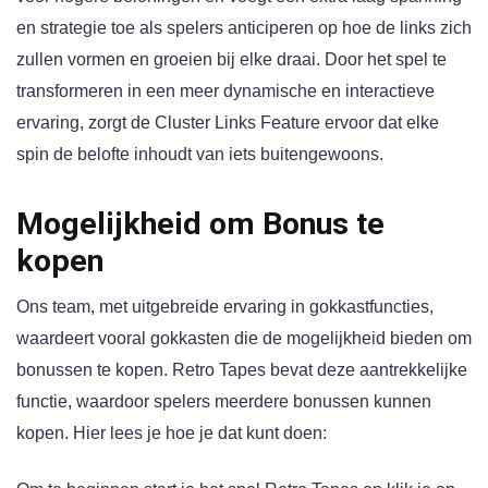
en strategie toe als spelers anticiperen op hoe de links zich
zullen vormen en groeien bij elke draai. Door het spel te
transformeren in een meer dynamische en interactieve
ervaring, zorgt de Cluster Links Feature ervoor dat elke
spin de belofte inhoudt van iets buitengewoons.
Mogelijkheid om Bonus te
kopen
Ons team, met uitgebreide ervaring in gokkastfuncties,
waardeert vooral gokkasten die de mogelijkheid bieden om
bonussen te kopen. Retro Tapes bevat deze aantrekkelijke
functie, waardoor spelers meerdere bonussen kunnen
kopen. Hier lees je hoe je dat kunt doen: