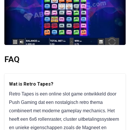
FAQ
Wat is Retro Tapes?
Retro Tapes is een online slot game ontwikkeld door
Push Gaming dat een nostalgisch retro thema
combineert met moderne gameplay mechanics. Het
heeft een 6x6 rollenraster, cluster uitbetalingssysteem
en unieke eigenschappen zoals de Magneet en