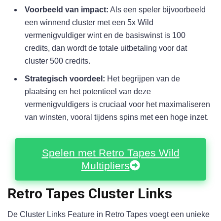
Voorbeeld van impact:
Als een speler bijvoorbeeld
een winnend cluster met een 5x Wild
vermenigvuldiger wint en de basiswinst is 100
credits, dan wordt de totale uitbetaling voor dat
cluster 500 credits.
Strategisch voordeel:
Het begrijpen van de
plaatsing en het potentieel van deze
vermenigvuldigers is cruciaal voor het maximaliseren
van winsten, vooral tijdens spins met een hoge inzet.
Spelen met Retro Tapes Wild
Multipliers
Retro Tapes Cluster Links
De Cluster Links Feature in Retro Tapes voegt een unieke