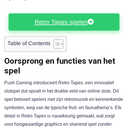
Retro Tapes spelen
Table of Contents
Oorsprong en functies van het
spel
Push Gaming introduceert Retro Tapes, een innovatief
slotspel dat opvalt in het drukke veld van online slots. Dit
spel betovert spelers met zijn retromuziek en kenmerkende
symbolen, weg van de typische fruit- en faunathema’s. Elk
detail in Retro Tapes is nauwkeurig gemaakt, wat zorgt
voor hoogwaardige graphics en vloeiend spel zonder