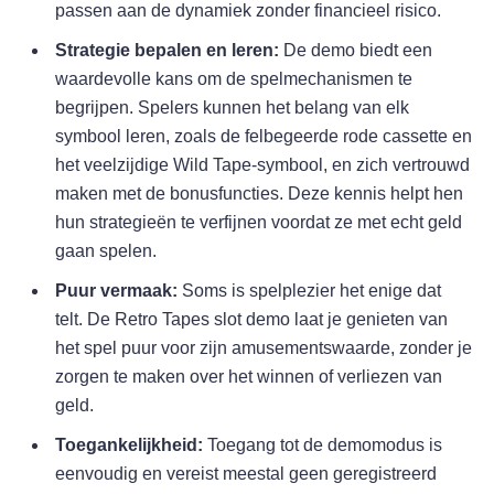
passen aan de dynamiek zonder financieel risico.
Strategie bepalen en leren:
De demo biedt een
waardevolle kans om de spelmechanismen te
begrijpen. Spelers kunnen het belang van elk
symbool leren, zoals de felbegeerde rode cassette en
het veelzijdige Wild Tape-symbool, en zich vertrouwd
maken met de bonusfuncties. Deze kennis helpt hen
hun strategieën te verfijnen voordat ze met echt geld
gaan spelen.
Puur vermaak:
Soms is spelplezier het enige dat
telt. De Retro Tapes slot demo laat je genieten van
het spel puur voor zijn amusementswaarde, zonder je
zorgen te maken over het winnen of verliezen van
geld.
Toegankelijkheid:
Toegang tot de demomodus is
eenvoudig en vereist meestal geen geregistreerd