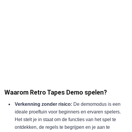
Waarom Retro Tapes Demo spelen?
Verkenning zonder risico:
De demomodus is een
ideale proeftuin voor beginners en ervaren spelers.
Het stelt je in staat om de functies van het spel te
ontdekken, de regels te begrijpen en je aan te