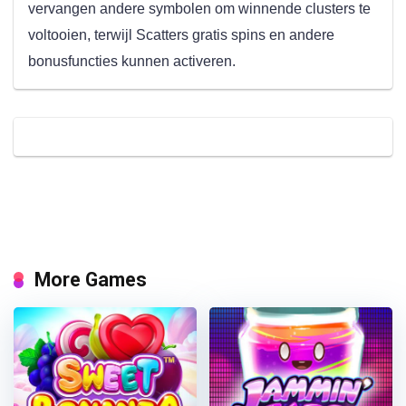
vervangen andere symbolen om winnende clusters te
voltooien, terwijl Scatters gratis spins en andere
bonusfuncties kunnen activeren.
More Games