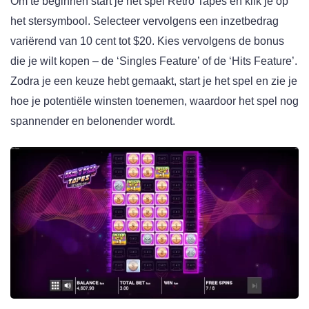
Om te beginnen start je het spel Retro Tapes en klik je op
het stersymbool. Selecteer vervolgens een inzetbedrag
variërend van 10 cent tot $20. Kies vervolgens de bonus
die je wilt kopen – de ‘Singles Feature’ of de ‘Hits Feature’.
Zodra je een keuze hebt gemaakt, start je het spel en zie je
hoe je potentiële winsten toenemen, waardoor het spel nog
spannender en belonender wordt.