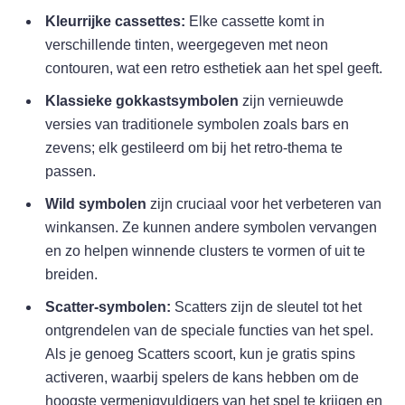
Kleurrijke cassettes:
Elke cassette komt in
verschillende tinten, weergegeven met neon
contouren, wat een retro esthetiek aan het spel geeft.
Klassieke gokkastsymbolen
zijn vernieuwde
versies van traditionele symbolen zoals bars en
zevens; elk gestileerd om bij het retro-thema te
passen.
Wild symbolen
zijn cruciaal voor het verbeteren van
winkansen. Ze
kunnen andere symbolen vervangen
en zo helpen winnende clusters te vormen of uit te
breiden.
Scatter-symbolen:
Scatters zijn de sleutel tot het
ontgrendelen van de speciale functies van het spel.
Als je genoeg Scatters scoort, kun je gratis spins
activeren, waarbij spelers de kans hebben om de
hoogste vermenigvuldigers van het spel te krijgen en