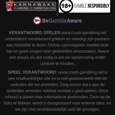
VERANTWOORD SPELEN
www.crash-gambling.net
ondersteunt verantwoord gokken en moedigt zijn partners
aan hetzelfde te doen. Online casinospelen moeten leuk
zijn en geen zorgen over geldverlies veroorzaken. Neem
een pauze als dat nodig is om uw spelervaring onder
controle te houden.
SPEEL VERANTWOORD:
www.crash-gambling.net is
een onafhankelijke site en is niet geassocieerd met de
websites die we promoten. Zorg ervoor dat u aan de
wettelijke vereisten voldoet voordat u gaat spelen. Onze
inhoud is alleen voor informatieve doeleinden. Door op de
links te klikken, wordt u doorgestuurd naar externe sites, en
we zijn niet verantwoordelijk voor de gevolgen.