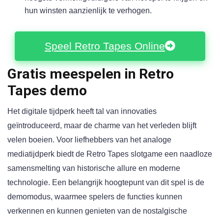
hun winsten aanzienlijk te verhogen.
Speel Retro Tapes Online
Gratis meespelen in Retro
Tapes demo
Het digitale tijdperk heeft tal van innovaties
geïntroduceerd, maar de charme van het verleden blijft
velen boeien. Voor liefhebbers van het analoge
mediatijdperk biedt de Retro Tapes slotgame een naadloze
samensmelting van historische allure en moderne
technologie. Een belangrijk hoogtepunt van dit spel is de
demomodus, waarmee spelers de functies kunnen
verkennen en kunnen genieten van de nostalgische