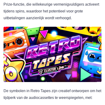
Prize-functie, die willekeurige vermenigvuldigers activeert
tijdens spins, waardoor het potentieel voor grote
uitbetalingen aanzienlijk wordt verhoogd.
De symbolen in Retro Tapes zijn creatief ontworpen om het
tijdperk van de audiocassettes te weerspiegelen, met: