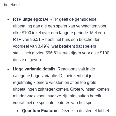
betekent:
RTP uitgelegd
: De RTP geeft de gemiddelde
uitbetaling aan die een speler kan verwachten voor
elke $100 inzet over een langere periode. Met een
RTP van 96,51% heeft het huis een bescheiden
voordeel van 3,49%, wat betekent dat spelers
statistisch gezien $96,51 terugkrijgen voor elke $100
die ze uitgeven.
Hoge variantie details
: Reactoonz valt in de
categorie hoge variantie. Dit betekent dat je
regelmatig kleinere winsten en af en toe grote
uitbetalingen zult tegenkomen. Grote winsten komen
minder vaak voor, maar ze zijn niet buiten bereik,
vooral met de speciale features van het spel:
Quantum Features
: Deze zijn de sleutel tot het