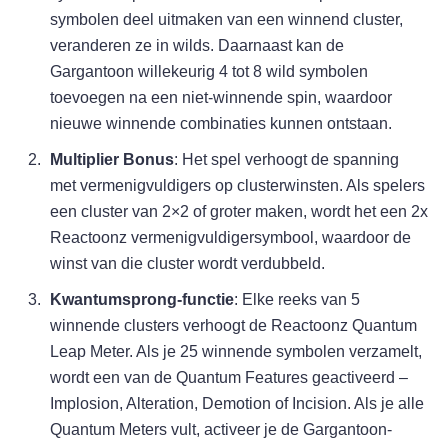
symbolen deel uitmaken van een winnend cluster,
veranderen ze in wilds. Daarnaast kan de
Gargantoon willekeurig 4 tot 8 wild symbolen
toevoegen na een niet-winnende spin, waardoor
nieuwe winnende combinaties kunnen ontstaan.
Multiplier Bonus
: Het spel verhoogt de spanning
met vermenigvuldigers op clusterwinsten. Als spelers
een cluster van 2×2 of groter maken, wordt het een 2x
Reactoonz vermenigvuldigersymbool, waardoor de
winst van die cluster wordt verdubbeld.
Kwantumsprong-functie
: Elke reeks van 5
winnende clusters verhoogt de Reactoonz Quantum
Leap Meter. Als je 25 winnende symbolen verzamelt,
wordt een van de Quantum Features geactiveerd –
Implosion, Alteration, Demotion of Incision. Als je alle
Quantum Meters vult, activeer je de Gargantoon-