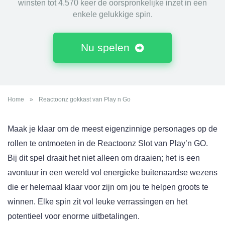
winsten tot 4.570 keer de oorspronkelijke inzet in een
enkele gelukkige spin.
Nu spelen
Home
»
Reactoonz gokkast van Play n Go
Maak je klaar om de meest eigenzinnige personages op de
rollen te ontmoeten in de Reactoonz Slot van Play’n GO.
Bij dit spel draait het niet alleen om draaien; het is een
avontuur in een wereld vol energieke buitenaardse wezens
die er helemaal klaar voor zijn om jou te helpen groots te
winnen. Elke spin zit vol leuke verrassingen en het
potentieel voor enorme uitbetalingen.