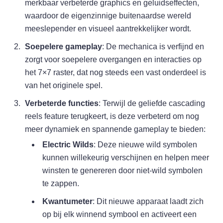
merkbaar verbeterde graphics en geluidseffecten,
waardoor de eigenzinnige buitenaardse wereld
meeslepender en visueel aantrekkelijker wordt.
Soepelere gameplay
: De mechanica is verfijnd en
zorgt voor soepelere overgangen en interacties op
het 7×7 raster, dat nog steeds een vast onderdeel is
van het originele spel.
Verbeterde functies
: Terwijl de geliefde cascading
reels feature terugkeert, is deze verbeterd om nog
meer dynamiek en spannende gameplay te bieden:
Electric Wilds
: Deze nieuwe wild symbolen
kunnen willekeurig verschijnen en helpen meer
winsten te genereren door niet-wild symbolen
te zappen.
Kwantumeter
: Dit nieuwe apparaat laadt zich
op bij elk winnend symbool en activeert een