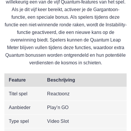
willekeurig een van de vijf Quantum-features van het spel.
Als je dit vijf keer bereikt, activeer je de Gargantoon-
functie, een speciale bonus. Als spelers tijdens deze
functie een niet-winnende ronde raken, wordt de Instability-
functie geactiveerd, die een nieuwe kans op de
overwinning biedt. Spelers kunnen de Quantum Leap
Meter blijven vullen tijdens deze functies, waardoor extra
Quantum bonussen worden ontgrendeld en hun potentiële
verdiensten de kosmos in schieten.
Feature
Beschrijving
Titel spel
Reactoonz
Aanbieder
Play’n GO
Type spel
Video Slot