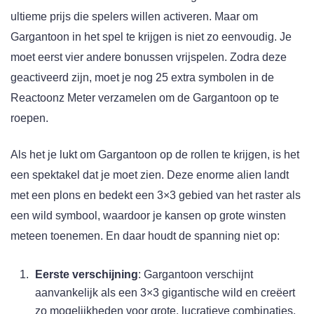
ultieme prijs die spelers willen activeren. Maar om
Gargantoon in het spel te krijgen is niet zo eenvoudig. Je
moet eerst vier andere bonussen vrijspelen. Zodra deze
geactiveerd zijn, moet je nog 25 extra symbolen in de
Reactoonz Meter verzamelen om de Gargantoon op te
roepen.
Als het je lukt om Gargantoon op de rollen te krijgen, is het
een spektakel dat je moet zien. Deze enorme alien landt
met een plons en bedekt een 3×3 gebied van het raster als
een wild symbool, waardoor je kansen op grote winsten
meteen toenemen. En daar houdt de spanning niet op:
Eerste verschijning
: Gargantoon verschijnt
aanvankelijk als een 3×3 gigantische wild en creëert
zo mogelijkheden voor grote, lucratieve combinaties.