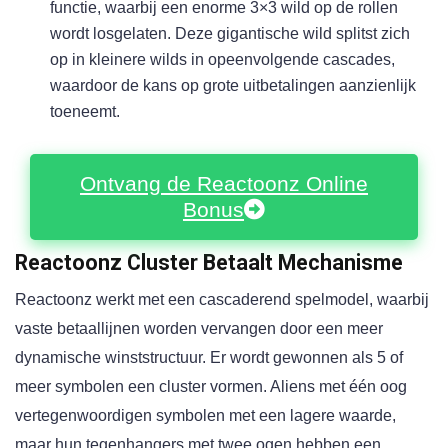
functie, waarbij een enorme 3×3 wild op de rollen
wordt losgelaten. Deze gigantische wild splitst zich
op in kleinere wilds in opeenvolgende cascades,
waardoor de kans op grote uitbetalingen aanzienlijk
toeneemt.
Ontvang de Reactoonz Online
Bonus
Reactoonz Cluster Betaalt Mechanisme
Reactoonz werkt met een cascaderend spelmodel, waarbij
vaste betaallijnen worden vervangen door een meer
dynamische winststructuur. Er wordt gewonnen als 5 of
meer symbolen een cluster vormen. Aliens met één oog
vertegenwoordigen symbolen met een lagere waarde,
maar hun tegenhangers met twee ogen hebben een