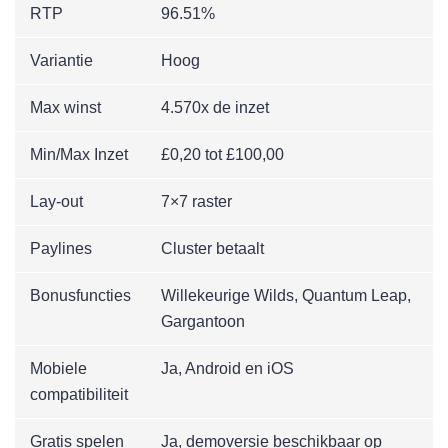
RTP
96.51%
Variantie
Hoog
Max winst
4.570x de inzet
Min/Max Inzet
£0,20 tot £100,00
Lay-out
7×7 raster
Paylines
Cluster betaalt
Bonusfuncties
Willekeurige Wilds, Quantum Leap,
Gargantoon
Mobiele
Ja, Android en iOS
compatibiliteit
Gratis spelen
Ja, demoversie beschikbaar op