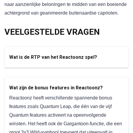
naar aanzienlijke beloningen te midden van een boeiende
achtergrond van geanimeerde buitenaardse capriolen.
VEELGESTELDE VRAGEN
Wat is de RTP van het Reactoonz spel?
Wat zijn de bonus features in Reactoonz?
Reactoonz heeft verschillende spannende bonus
features zoals Quantum Leap, die één van de vijf
Quantum features activeert na opeenvolgende
winsten. Het heeft ook de Gargantoon-functie, die een
groot 3x3 Wild-symbool toevoegt dat uiteenvalt in