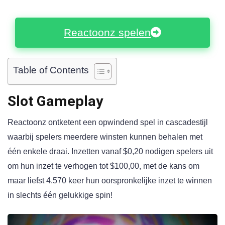
Reactoonz spelen
Table of Contents
Slot Gameplay
Reactoonz ontketent een opwindend spel in cascadestijl
waarbij spelers meerdere winsten kunnen behalen met
één enkele draai. Inzetten vanaf $0,20 nodigen spelers uit
om hun inzet te verhogen tot $100,00, met de kans om
maar liefst 4.570 keer hun oorspronkelijke inzet te winnen
in slechts één gelukkige spin!