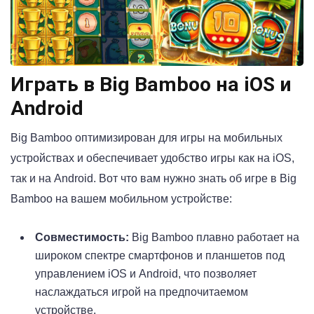
Играть в Big Bamboo на iOS и
Android
Big Bamboo оптимизирован для игры на мобильных
устройствах и обеспечивает удобство игры как на iOS,
так и на Android. Вот что вам нужно знать об игре в Big
Bamboo на вашем мобильном устройстве:
Совместимость:
Big Bamboo плавно работает на
широком спектре смартфонов и планшетов под
управлением iOS и Android, что позволяет
наслаждаться игрой на предпочитаемом
устройстве.