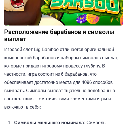
Расположение барабанов и символы
выплат
Игровой слот Big Bamboo отличается оригинальной
компоновкой барабанов и набором символов выплат,
которые придают игровому процессу глубину. В
частности, игра состоит из 6 барабанов, что
обеспечивает достаточно места для 4096 способов
выиграть. Символы выплат тщательно подобраны в
соответствии с тематическими элементами игры и
включают в себя:
Символы меньшего номинала:
Символы