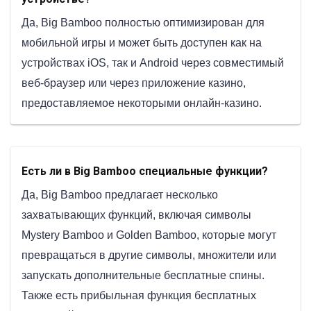
Да, Big Bamboo полностью оптимизирован для
мобильной игры и может быть доступен как на
устройствах iOS, так и Android через совместимый
веб-браузер или через приложение казино,
предоставляемое некоторыми онлайн-казино.
Есть ли в Big Bamboo специальные функции?
Да, Big Bamboo предлагает несколько
захватывающих функций, включая символы
Mystery Bamboo и Golden Bamboo, которые могут
превращаться в другие символы, множители или
запускать дополнительные бесплатные спины.
Также есть прибыльная функция бесплатных