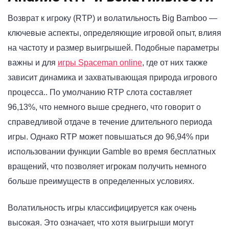
Возврат к игроку (RTP) и волатильность Big Bamboo —
ключевые аспекты, определяющие игровой опыт, влияя
на частоту и размер выигрышей. Подобные параметры
важны и для
игры Spaceman online
, где от них также
зависит динамика и захватывающая природа игрового
процесса.. По умолчанию RTP слота составляет
96,13%, что немного выше среднего, что говорит о
справедливой отдаче в течение длительного периода
игры. Однако RTP может повышаться до 96,94% при
использовании функции Gamble во время бесплатных
вращений, что позволяет игрокам получить немного
больше преимуществ в определенных условиях.
Волатильность игры классифицируется как очень
высокая. Это означает, что хотя выигрыши могут