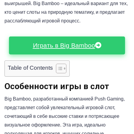
выигрышей. Big Bamboo – идеальный вариант для тех,
кто ценит слоты на природную тематику, и предлагает
расслабляющий игровой процесс.
Играть в Big Bamboo
Table of Contents
Особенности игры в слот
Big Bamboo, разработанный компанией Push Gaming,
представляет собой увлекательный игровой слот,
сочетающий в себе высокие ставки и потрясающее
визуальное оформление. Эта игра, идеально
подходящая для игроков, ищущих солидные