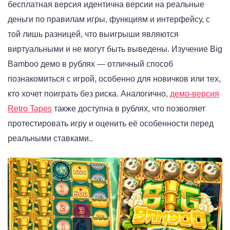
бесплатная версия идентична версии на реальные
деньги по правилам игры, функциям и интерфейсу, с
той лишь разницей, что выигрыши являются
виртуальными и не могут быть выведены. Изучение Big
Bamboo демо в рублях — отличный способ
познакомиться с игрой, особенно для новичков или тех,
кто хочет поиграть без риска. Аналогично,
демо-версия
Retro Tapes
также доступна в рублях, что позволяет
протестировать игру и оценить её особенности перед
реальными ставками..