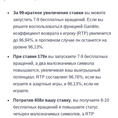
За 99-кратное увеличение ставки
вы можете
запустить 7-9 бесплатных вращений. Если вы
решите воспользоваться функцией Gamble,
коэффициент возврата к игроку (RTP) увеличится
до 96,94%, в противном случае он останется на
уровне 96,13%.
При ставке 179x
вы запускаете 7-9 бесплатных
вращений, а два малозначимых символа
повышаются, увеличивая ваш выигрышный
потенциал. RTP составляет 96,76%, если вы
играете в азартные игры, и 96,13%, если не
играете.
Потратив 608x вашу ставку
, вы получаете 8-10
бесплатных вращений и повышаете статус
четырех малозначимых символов, а RTP