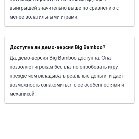
выигрышей значительно выше по сравнению с
менее волатильными играми.
Доступна ли демо-версия Big Bamboo?
Да, демо-версия Big Bamboo доступна. Она
позволяет игрокам бесплатно опробовать игру,
прежде чем вкладывать реальные деньги, и дает
возможность ознакомиться с ее особенностями и
механикой.