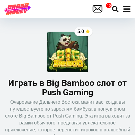
5.0
Играть в Big Bamboo слот от
Push Gaming
Очарование Дальнего Востока манит вас, когда вы
путешествуете по зарослям бамбука в популярном
слоте Big Bamboo от Push Gaming. Эта игра выходит за
рамки обычного, предлагая увлекательное
приключение, которое переносит игроков в волшебный