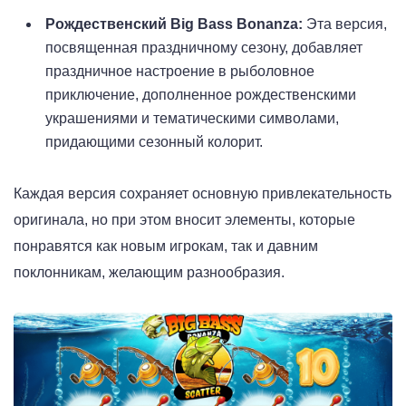
Рождественский Big Bass Bonanza:
Эта версия,
посвященная праздничному сезону, добавляет
праздничное настроение в рыболовное
приключение, дополненное рождественскими
украшениями и тематическими символами,
придающими сезонный колорит.
Каждая версия сохраняет основную привлекательность
оригинала, но при этом вносит элементы, которые
понравятся как новым игрокам, так и давним
поклонникам, желающим разнообразия.