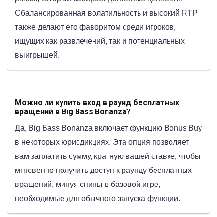
Сбалансированная волатильность и высокий RTP
также делают его фаворитом среди игроков,
ищущих как развлечений, так и потенциальных
выигрышей.
Можно ли купить вход в раунд бесплатных
вращений в Big Bass Bonanza?
Да, Big Bass Bonanza включает функцию Bonus Buy
в некоторых юрисдикциях. Эта опция позволяет
вам заплатить сумму, кратную вашей ставке, чтобы
мгновенно получить доступ к раунду бесплатных
вращений, минуя спины в базовой игре,
необходимые для обычного запуска функции.