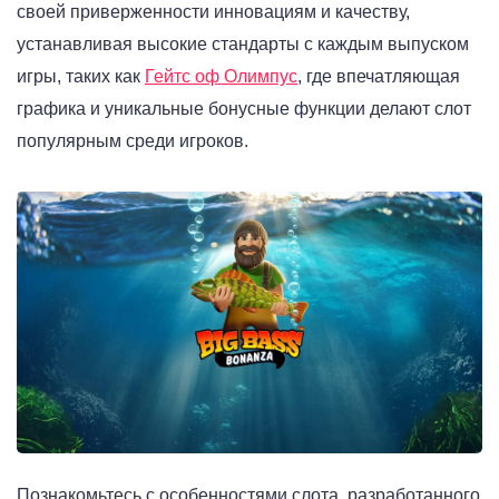
своей приверженности инновациям и качеству,
устанавливая высокие стандарты с каждым выпуском
игры, таких как
Гейтс оф Олимпус
, где впечатляющая
графика и уникальные бонусные функции делают слот
популярным среди игроков.
Познакомьтесь с особенностями слота, разработанного