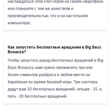
наслаждаться этой слот-игрой на своем смартфоне
или планшете с тем же качеством и
производительностью, что и на настольном
компьютере.
Как запустить бесплатные вращения в Big Bass
Bonanza?
Чтобы запустить раунд бесплатных вращений в Big
Bass Bonanza, вам нужно приземлить три или
более символов разброса в любом месте на
барабанах во время базовой игры. Три скаттера
дадут вам 10 бесплатных вращений, четыре - 15, а
пять - 20 бесплатных вращений.