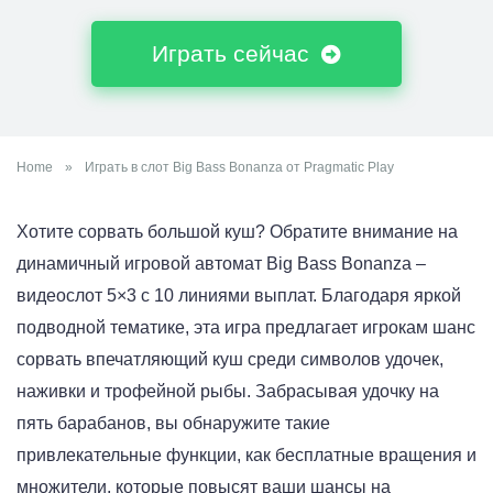
Играть сейчас
Home
»
Играть в слот Big Bass Bonanza от Pragmatic Play
Хотите сорвать большой куш? Обратите внимание на
динамичный игровой автомат Big Bass Bonanza –
видеослот 5×3 с 10 линиями выплат. Благодаря яркой
подводной тематике, эта игра предлагает игрокам шанс
сорвать впечатляющий куш среди символов удочек,
наживки и трофейной рыбы. Забрасывая удочку на
пять барабанов, вы обнаружите такие
привлекательные функции, как бесплатные вращения и
множители, которые повысят ваши шансы на