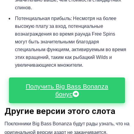
спинов.
Потенциальная прибыль: Несмотря на более
высокую плату за вход, потенциальные
вознаграждения во время раунда Free Spins
могут быть значительными благодаря
специальным функциям, активируемым во время
этих вращений, таким как рыбацкий Wilds и
увеличивающиеся множители.
Получить Big Bass Bonanza
бонус
Другие версии этого слота
Поклонники Big Bass Bonanza будут рады узнать, что на
оригинальной версии азарт не заканчивается.