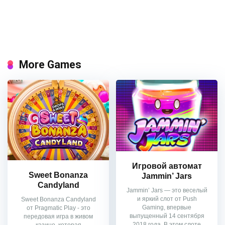
More Games
Игровой автомат
Sweet Bonanza
Jammin’ Jars
Candyland
Jammin’ Jars — это веселый
и яркий слот от Push
Sweet Bonanza Candyland
Gaming, впервые
от Pragmatic Play - это
выпущенный 14 сентября
передовая игра в живом
2018 года. В этом слоте