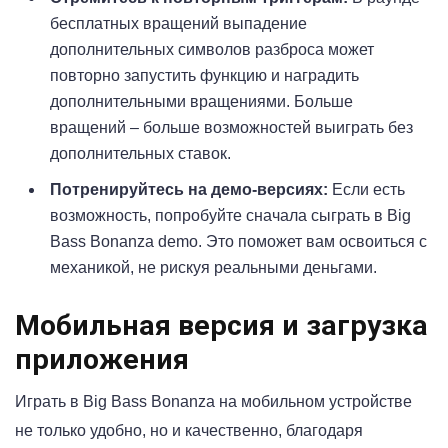
бесплатных вращений выпадение
дополнительных символов разброса может
повторно запустить функцию и наградить
дополнительными вращениями. Больше
вращений – больше возможностей выиграть без
дополнительных ставок.
Потренируйтесь на демо-версиях:
Если есть
возможность, попробуйте сначала сыграть в Big
Bass Bonanza demo. Это поможет вам освоиться с
механикой, не рискуя реальными деньгами.
Мобильная версия и загрузка
приложения
Играть в Big Bass Bonanza на мобильном устройстве
не только удобно, но и качественно, благодаря