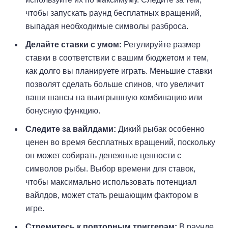
чтобы запускать раунд бесплатных вращений,
выпадая необходимые символы разброса.
Делайте ставки с умом:
Регулируйте размер
ставки в соответствии с вашим бюджетом и тем,
как долго вы планируете играть. Меньшие ставки
позволят сделать больше спинов, что увеличит
ваши шансы на выигрышную комбинацию или
бонусную функцию.
Следите за вайлдами:
Дикий рыбак особенно
ценен во время бесплатных вращений, поскольку
он может собирать денежные ценности с
символов рыбы. Выбор времени для ставок,
чтобы максимально использовать потенциал
вайлдов, может стать решающим фактором в
игре.
Стремитесь к повторным триггерам:
В раунде