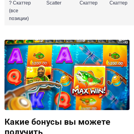
? Скаттер
Scatter
Скаттер
Скаттер
(все
позиции)
Какие бонусы вы можете
получить