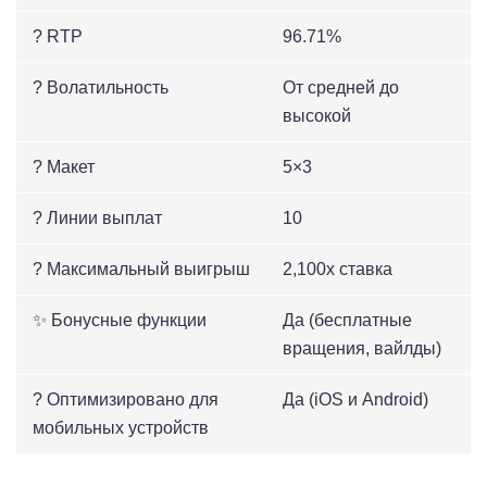
? RTP
96.71%
? Волатильность
От средней до
высокой
? Макет
5×3
? Линии выплат
10
? Максимальный выигрыш
2,100x ставка
✨ Бонусные функции
Да (бесплатные
вращения, вайлды)
? Оптимизировано для
Да (iOS и Android)
мобильных устройств