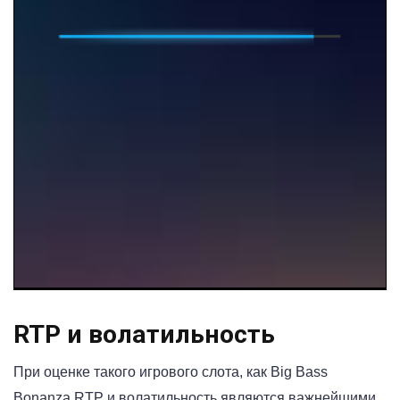
RTP и волатильность
При оценке такого игрового слота, как Big Bass
Bonanza RTP и волатильность являются важнейшими