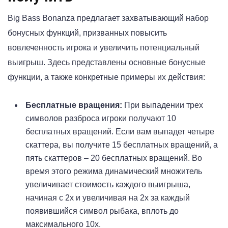
Big Bass Bonanza предлагает захватывающий набор
бонусных функций, призванных повысить
вовлеченность игрока и увеличить потенциальный
выигрыш. Здесь представлены основные бонусные
функции, а также конкретные примеры их действия:
Бесплатные вращения:
При выпадении трех
символов разброса игроки получают 10
бесплатных вращений. Если вам выпадет четыре
скаттера, вы получите 15 бесплатных вращений, а
пять скаттеров – 20 бесплатных вращений. Во
время этого режима динамический множитель
увеличивает стоимость каждого выигрыша,
начиная с 2x и увеличивая на 2x за каждый
появившийся символ рыбака, вплоть до
максимального 10x.