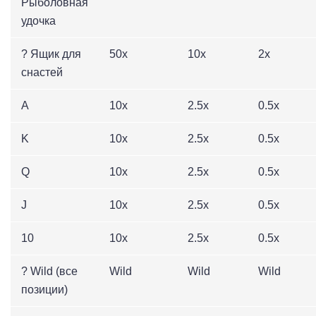
Рыболовная
удочка
? Ящик для
50x
10x
2x
снастей
A
10x
2.5x
0.5x
K
10x
2.5x
0.5x
Q
10x
2.5x
0.5x
J
10x
2.5x
0.5x
10
10x
2.5x
0.5x
? Wild (все
Wild
Wild
Wild
позиции)