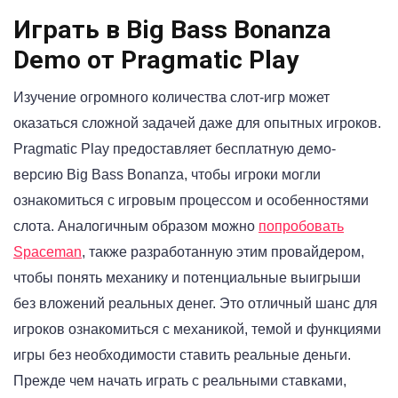
Играть в Big Bass Bonanza
Demo от Pragmatic Play
Изучение огромного количества слот-игр может
оказаться сложной задачей даже для опытных игроков.
Pragmatic Play предоставляет бесплатную демо-
версию Big Bass Bonanza, чтобы игроки могли
ознакомиться с игровым процессом и особенностями
слота. Аналогичным образом можно
попробовать
Spaceman
, также разработанную этим провайдером,
чтобы понять механику и потенциальные выигрыши
без вложений реальных денег. Это отличный шанс для
игроков ознакомиться с механикой, темой и функциями
игры без необходимости ставить реальные деньги.
Прежде чем начать играть с реальными ставками,