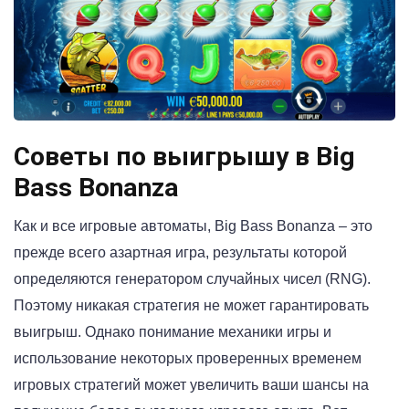
Советы по выигрышу в Big
Bass Bonanza
Как и все игровые автоматы, Big Bass Bonanza – это
прежде всего азартная игра, результаты которой
определяются генератором случайных чисел (RNG).
Поэтому никакая стратегия не может гарантировать
выигрыш. Однако понимание механики игры и
использование некоторых проверенных временем
игровых стратегий может увеличить ваши шансы на