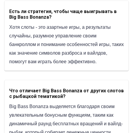
Есть ли стратегия, чтобы чаще выигрывать в
Big Bass Bonanza?
Хотя слоты - это азартные игры, а результаты
случайны, разумное управление своим
банкроллом и понимание особенностей игры, таких
как значение символов разброса и вайлдов,
помогут вам играть более эффективно.
Что отличает Big Bass Bonanza от других слотов
с рыбацкой тематикой?
Big Bass Bonanza выделяется благодаря своим
увлекательным бонусным функциям, таким как
динамичный раунд бесплатных вращений и вайлд-
рыбак, который собирает денежные ценности.