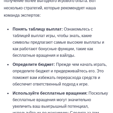
получение более выгодного игрового опыта. Вот
несколько стратегий, которые рекомендует наша
команда экспертов:
Понять таблицу выплат:
Ознакомьтесь с
таблицей выплат игры, чтобы знать, какие
символы предлагают самые высокие выплаты и
как работают бонусные функции, такие как
бесплатные вращения и вайлды.
Определите бюджет:
Прежде чем начать играть,
определите бюджет и придерживайтесь его. Это
поможет вам избежать перерасхода средств и
обеспечит ответственный подход к игре.
Используйте бесплатные вращения:
Поскольку
бесплатные вращения могут значительно
увеличить ваш выигрышный потенциал,
используйте их по максимуму. Следите за тем,