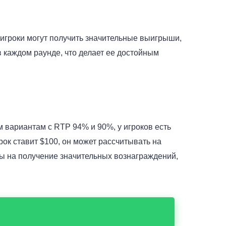
 игроки могут получить значительные выигрыши,
в каждом раунде, что делает ее достойным
.
 вариантам с RTP 94% и 90%, у игроков есть
ок ставит $100, он может рассчитывать на
сы на получение значительных вознаграждений,