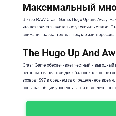
Максимальный мн
В игре RAW Crash Game, Hugo Up and Away, мак
что позволяет значительно увеличить ставки. Э
внимания вариантом для тех, кто заинтересова
The Hugo Up And Aw
Crash Game обеспечивает честный и выгодный и
несколько вариантов для сбалансированного игр
возврат $97 в среднем за определенное время.
повышая общий уровень азарта и вовлеченности