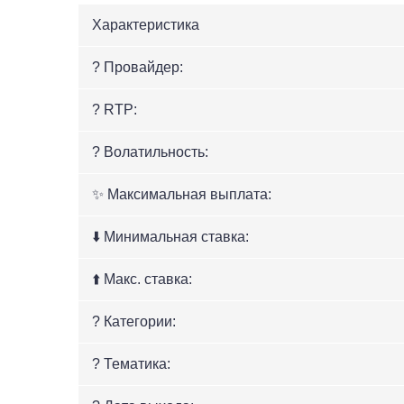
Характеристика
?️ Провайдер:
? RTP:
? Волатильность:
✨ Максимальная выплата:
⬇️ Минимальная ставка:
⬆️ Макс. ставка:
? Категории:
? Тематика: