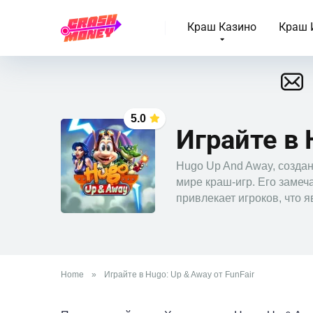
Краш Казино
Краш 
5.0
Играйте в 
Hugo Up And Away, созда
мире краш-игр. Его замеч
привлекает игроков, что 
Home
»
Играйте в Hugo: Up & Away от FunFair