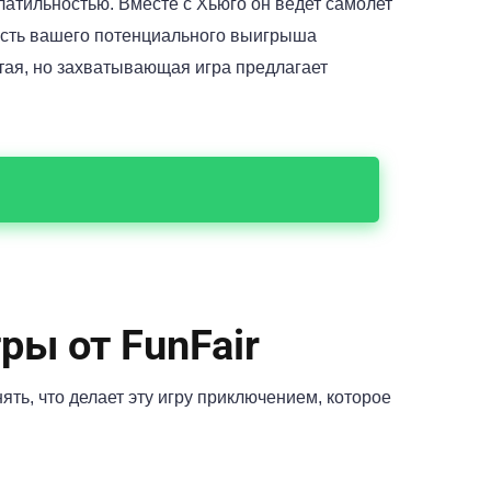
латильностью. Вместе с Хьюго он ведет самолет
ность вашего потенциального выигрыша
тая, но захватывающая игра предлагает
ы от FunFair
ть, что делает эту игру приключением, которое