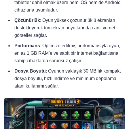
tabletler dahil olmak üzere hem iOS hem de Android
cihazlarla uyumludur.
Çözünürlük
: Oyun yüksek çözünürlüklü ekranları
destekleyerek tüm ekran boyutlarında canlı ve net
görseller sağlar.
Performans
: Optimize edilmiş performansıyla oyun,
en az 1 GB RAM’e ve sabit bir internet bağlantısına
sahip cihazlarda sorunsuz çalışır.
Dosya Boyutu
: Oyunun yaklaşık 30 MB’lık kompakt
dosya boyutu, hızlı indirme ve minimum depolama
alanı kullanımı sağlar.