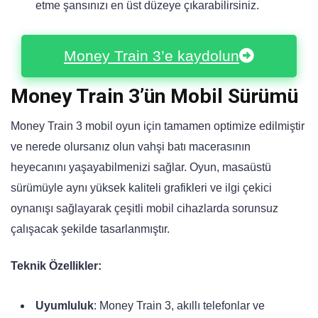
etme şansınızı en üst düzeye çıkarabilirsiniz.
Money Train 3’e kaydolun
Money Train 3’ün Mobil Sürümü
Money Train 3 mobil oyun için tamamen optimize edilmiştir
ve nerede olursanız olun vahşi batı macerasının
heyecanını yaşayabilmenizi sağlar. Oyun, masaüstü
sürümüyle aynı yüksek kaliteli grafikleri ve ilgi çekici
oynanışı sağlayarak çeşitli mobil cihazlarda sorunsuz
çalışacak şekilde tasarlanmıştır.
Teknik Özellikler:
Uyumluluk
: Money Train 3, akıllı telefonlar ve