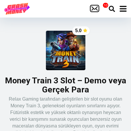
5.0
Money Train 3 Slot – Demo veya
Gerçek Para
Relax Gaming tarafından geliştirilen bir slot oyunu olan
Money Train 3, geleneksel oyunların sınırlarını aşıyor.
Fütüristik estetik ve yüksek oktanlı oynanışın heyecan
verici bir karışımını sunarak oyuncuları benzersiz oyun
maceraları dünyasına sürükleyen oyun, oyun evrimi