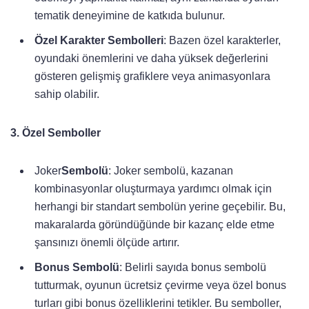
tematik deneyimine de katkıda bulunur.
Özel Karakter Sembolleri
: Bazen özel karakterler,
oyundaki önemlerini ve daha yüksek değerlerini
gösteren gelişmiş grafiklere veya animasyonlara
sahip olabilir.
3. Özel Semboller
Joker
Sembolü
: Joker sembolü, kazanan
kombinasyonlar oluşturmaya yardımcı olmak için
herhangi bir standart sembolün yerine geçebilir. Bu,
makaralarda göründüğünde bir kazanç elde etme
şansınızı önemli ölçüde artırır.
Bonus Sembolü
: Belirli sayıda bonus sembolü
tutturmak, oyunun ücretsiz çevirme veya özel bonus
turları gibi bonus özelliklerini tetikler. Bu semboller,