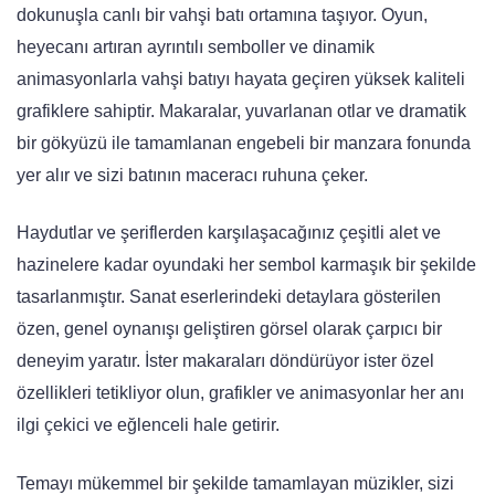
dokunuşla canlı bir vahşi batı ortamına taşıyor. Oyun,
heyecanı artıran ayrıntılı semboller ve dinamik
animasyonlarla vahşi batıyı hayata geçiren yüksek kaliteli
grafiklere sahiptir. Makaralar, yuvarlanan otlar ve dramatik
bir gökyüzü ile tamamlanan engebeli bir manzara fonunda
yer alır ve sizi batının maceracı ruhuna çeker.
Haydutlar ve şeriflerden karşılaşacağınız çeşitli alet ve
hazinelere kadar oyundaki her sembol karmaşık bir şekilde
tasarlanmıştır. Sanat eserlerindeki detaylara gösterilen
özen, genel oynanışı geliştiren görsel olarak çarpıcı bir
deneyim yaratır. İster makaraları döndürüyor ister özel
özellikleri tetikliyor olun, grafikler ve animasyonlar her anı
ilgi çekici ve eğlenceli hale getirir.
Temayı mükemmel bir şekilde tamamlayan müzikler, sizi