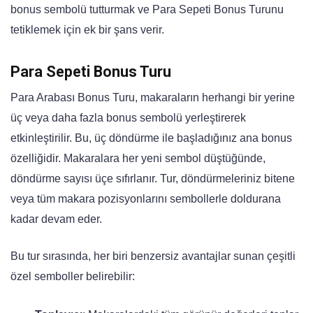
bonus sembolü tutturmak ve Para Sepeti Bonus Turunu
tetiklemek için ek bir şans verir.
Para Sepeti Bonus Turu
Para Arabası Bonus Turu, makaraların herhangi bir yerine
üç veya daha fazla bonus sembolü yerleştirerek
etkinleştirilir. Bu, üç döndürme ile başladığınız ana bonus
özelliğidir. Makaralara her yeni sembol düştüğünde,
döndürme sayısı üçe sıfırlanır. Tur, döndürmeleriniz bitene
veya tüm makara pozisyonlarını sembollerle doldurana
kadar devam eder.
Bu tur sırasında, her biri benzersiz avantajlar sunan çeşitli
özel semboller belirebilir: