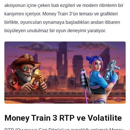
aksiyonun içine çeken batı ezgileri ve modern ritimlerin bir
karışımını içeriyor. Money Train 3’ün teması ve grafikleri
birlikte, oyuncuları oynamaya başladıkları andan itibaren
büyüleyen unutulmaz bir oyun deneyimi yaratıyor.
Money Train 3
RTP ve Volatilite