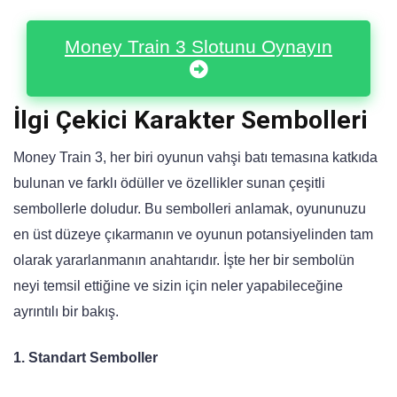
Money Train 3 Slotunu Oynayın
İlgi Çekici Karakter Sembolleri
Money Train 3, her biri oyunun vahşi batı temasına katkıda
bulunan ve farklı ödüller ve özellikler sunan çeşitli
sembollerle doludur. Bu sembolleri anlamak, oyununuzu
en üst düzeye çıkarmanın ve oyunun potansiyelinden tam
olarak yararlanmanın anahtarıdır. İşte her bir sembolün
neyi temsil ettiğine ve sizin için neler yapabileceğine
ayrıntılı bir bakış.
1. Standart Semboller