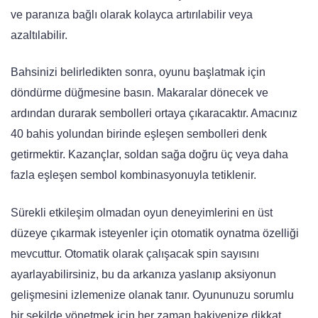
ve paranıza bağlı olarak kolayca artırılabilir veya
azaltılabilir.
Bahsinizi belirledikten sonra, oyunu başlatmak için
döndürme düğmesine basın. Makaralar dönecek ve
ardından durarak sembolleri ortaya çıkaracaktır. Amacınız
40 bahis yolundan birinde eşleşen sembolleri denk
getirmektir. Kazançlar, soldan sağa doğru üç veya daha
fazla eşleşen sembol kombinasyonuyla tetiklenir.
Sürekli etkileşim olmadan oyun deneyimlerini en üst
düzeye çıkarmak isteyenler için otomatik oynatma özelliği
mevcuttur. Otomatik olarak çalışacak spin sayısını
ayarlayabilirsiniz, bu da arkanıza yaslanıp aksiyonun
gelişmesini izlemenize olanak tanır. Oyununuzu sorumlu
bir şekilde yönetmek için her zaman bakiyenize dikkat