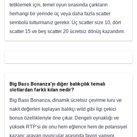
tetiklemek için, temel oyun sırasında çarkların
herhangi bir yerinde üç veya daha fazla scatter
sembolü tutturmanız gerekir. Üç scatter size 10, dört
scatter 15 ve beş scatter 20 ücretsiz dönüş kazandırır.
Big Bass Bonanza'yı diğer balıkçılık temalı
slotlardan farklı kılan nedir?
Big Bass Bonanza, dinamik ücretsiz çevirme turu ve
nakit değerleri toplayan balıkçı wild gibi ilgi çekici
bonus özellikleriyle öne çıkar. Dengeli oynaklığı ve
yüksek RTP'si de onu hem eğlence hem de potansiyel
kazanç arayan oyuncular arasında favori yapıyor.