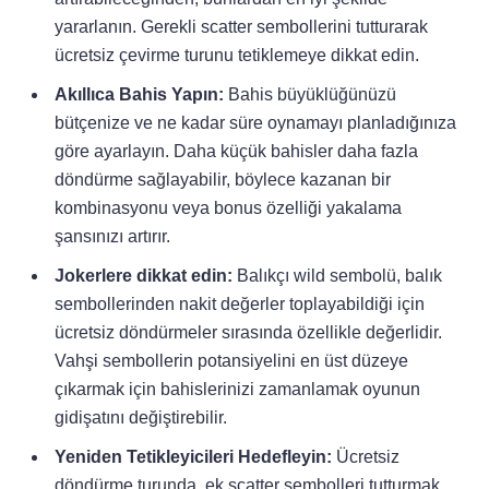
yararlanın. Gerekli scatter sembollerini tutturarak
ücretsiz çevirme turunu tetiklemeye dikkat edin.
Akıllıca Bahis Yapın:
Bahis büyüklüğünüzü
bütçenize ve ne kadar süre oynamayı planladığınıza
göre ayarlayın. Daha küçük bahisler daha fazla
döndürme sağlayabilir, böylece kazanan bir
kombinasyonu veya bonus özelliği yakalama
şansınızı artırır.
Jokerlere dikkat edin:
Balıkçı wild sembolü, balık
sembollerinden nakit değerler toplayabildiği için
ücretsiz döndürmeler sırasında özellikle değerlidir.
Vahşi sembollerin potansiyelini en üst düzeye
çıkarmak için bahislerinizi zamanlamak oyunun
gidişatını değiştirebilir.
Yeniden Tetikleyicileri Hedefleyin:
Ücretsiz
döndürme turunda, ek scatter sembolleri tutturmak