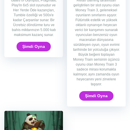
Gates of Olympus, Pragmatic
Relax Gaming tarafından
Play'in 6x5 slot oyunudur ve
geliştirilen bir slot oyunu olan
Her Yerde Öde kazançları,
Money Train 3, geleneksel
Tumble özelliği ve 500x'e
oyunların sınırlarını aşıyor.
kadar Çarpanlar sunar. Bir
Fütüristik estetik ve yüksek
Ücretsiz döndürme turu ve
oktanlı oynanışın heyecan
bahis miktarınızın 5.000 katı
verici bir karışımını sunarak
maksimum kazanç sunar.
oyuncuları benzersiz oyun
maceraları dünyasına
sürükleyen oyun, oyun evrimi
Şimdi Oyna
tarihinde bir yolculuğa çıkıyor.
Büyük beğeni toplayan
Money Train serisinin üçüncü
oyunu olan Money Train 3
sadece mirası korumakla
kalmıyor, aynı zamanda oyun
heyecanını yeni zirvelere
taşıyor.
Şimdi Oyna