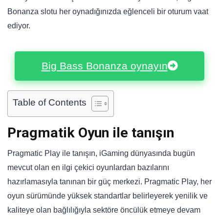
Bonanza slotu her oynadığınızda eğlenceli bir oturum vaat
ediyor.
Big Bass Bonanza oynayın
Table of Contents
Pragmatik Oyun ile tanışın
Pragmatic Play ile tanışın, iGaming dünyasında bugün
mevcut olan en ilgi çekici oyunlardan bazılarını
hazırlamasıyla tanınan bir güç merkezi. Pragmatic Play, her
oyun sürümünde yüksek standartlar belirleyerek yenilik ve
kaliteye olan bağlılığıyla sektöre öncülük etmeye devam