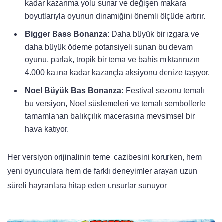
kadar kazanma yolu sunar ve değişen makara
boyutlarıyla oyunun dinamiğini önemli ölçüde artırır.
Bigger Bass Bonanza:
Daha büyük bir ızgara ve
daha büyük ödeme potansiyeli sunan bu devam
oyunu, parlak, tropik bir tema ve bahis miktarınızın
4.000 katına kadar kazançla aksiyonu denize taşıyor.
Noel Büyük Bas Bonanza:
Festival sezonu temalı
bu versiyon, Noel süslemeleri ve temalı sembollerle
tamamlanan balıkçılık macerasına mevsimsel bir
hava katıyor.
Her versiyon orijinalinin temel cazibesini korurken, hem
yeni oyunculara hem de farklı deneyimler arayan uzun
süreli hayranlara hitap eden unsurlar sunuyor.