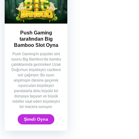
Push Gaming
tarafından Big
Bamboo Slot Oyna
Push Gaming'in popüler slot
oyunu Big Bamboo'da bambu
çalılıklarında gezinirken Uzak
Doğu'nun büyüleyici cazibesi
sizi çağırıyor. Bu oyun
alışılmışın ötesine geçerek
oyuncuları büyüleyici
pandalarla dolu büyülü bir
dünyaya taşıyan ve büyük
ödüller vaat eden büyüleyici
bir macera sunuyor.
Şimdi Oyna