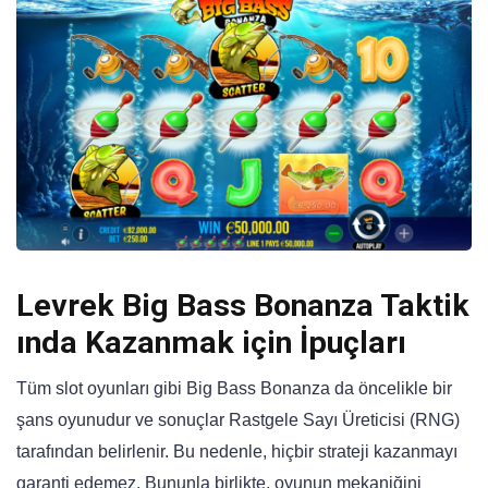
Levrek Big Bass Bonanza Taktik
ında Kazanmak için İpuçları
Tüm slot oyunları gibi Big Bass Bonanza da öncelikle bir
şans oyunudur ve sonuçlar Rastgele Sayı Üreticisi (RNG)
tarafından belirlenir. Bu nedenle, hiçbir strateji kazanmayı
garanti edemez. Bununla birlikte, oyunun mekaniğini