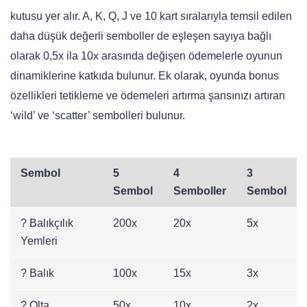
kutusu yer alır. A, K, Q, J ve 10 kart sıralarıyla temsil edilen
daha düşük değerli semboller de eşleşen sayıya bağlı
olarak 0,5x ila 10x arasında değişen ödemelerle oyunun
dinamiklerine katkıda bulunur. Ek olarak, oyunda bonus
özellikleri tetikleme ve ödemeleri artırma şansınızı artıran
‘wild’ ve ‘scatter’ sembolleri bulunur.
Sembol
5
4
3
Sembol
Semboller
Sembol
? Balıkçılık
200x
20x
5x
Yemleri
? Balık
100x
15x
3x
? Olta
50x
10x
2x