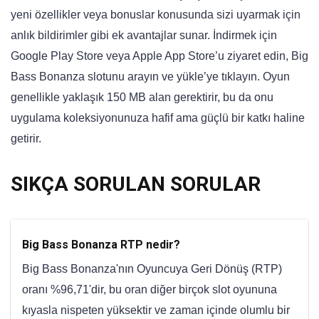
yeni özellikler veya bonuslar konusunda sizi uyarmak için
anlık bildirimler gibi ek avantajlar sunar. İndirmek için
Google Play Store veya Apple App Store’u ziyaret edin, Big
Bass Bonanza slotunu arayın ve yükle’ye tıklayın. Oyun
genellikle yaklaşık 150 MB alan gerektirir, bu da onu
uygulama koleksiyonunuza hafif ama güçlü bir katkı haline
getirir.
SIKÇA SORULAN SORULAR
Big Bass Bonanza RTP nedir?
Big Bass Bonanza'nın Oyuncuya Geri Dönüş (RTP)
oranı %96,71'dir, bu oran diğer birçok slot oyununa
kıyasla nispeten yüksektir ve zaman içinde olumlu bir