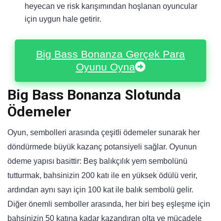
heyecan ve risk karışımından hoşlanan oyuncular
için uygun hale getirir.
Big Bass Bonanza Gerçek Para
Oyunu Oyna
Big Bass Bonanza Slotunda
Ödemeler
Oyun, sembolleri arasında çeşitli ödemeler sunarak her
döndürmede büyük kazanç potansiyeli sağlar. Oyunun
ödeme yapısı basittir: Beş balıkçılık yem sembolünü
tutturmak, bahsinizin 200 katı ile en yüksek ödülü verir,
ardından aynı sayı için 100 kat ile balık sembolü gelir.
Diğer önemli semboller arasında, her biri beş eşleşme için
bahsinizin 50 katına kadar kazandıran olta ve mücadele