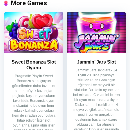
More Games
Sweet Bonanza Slot
Jammin’ Jars Slot
Oyunu
Jammin' Jars, ilk olarak 14
Eylül 2018'de piyasaya
Pragmatic Play'in Sweet
sürülen Push Gaming'in
Bonanza slotu çarpıcı
eğlenceli ve meyveli bir
görsellerden daha fazlasını
slotudur. Bu slotta oyuncular
sunar - büyük kazançlar
bol miktarda C vitamini içeren
peşinde koşan oyuncuların
bir oyun macerasına atılıyor.
favorisidir. Benzersiz oyun
Disko sahnesi renkli bir dizi
mekaniği ile bu oyun hem
meyve ve çilek tarafından ele
yüksek bahisli oyunculara
geçiriliyor ve gerçek bir
hem de sıradan oyunculara
gösterinin başlamak üzere
hitap ediyor. İster slot
olduğu canlı bir atmosfer
oyunlarına aşina olun ister
yaratıyor. Dönüşler sırasında