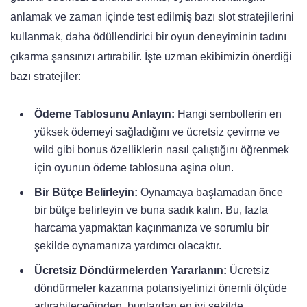
anlamak ve zaman içinde test edilmiş bazı slot stratejilerini
kullanmak, daha ödüllendirici bir oyun deneyiminin tadını
çıkarma şansınızı artırabilir. İşte uzman ekibimizin önerdiği
bazı stratejiler:
Ödeme Tablosunu Anlayın:
Hangi sembollerin en
yüksek ödemeyi sağladığını ve ücretsiz çevirme ve
wild gibi bonus özelliklerin nasıl çalıştığını öğrenmek
için oyunun ödeme tablosuna aşina olun.
Bir Bütçe Belirleyin:
Oynamaya başlamadan önce
bir bütçe belirleyin ve buna sadık kalın. Bu, fazla
harcama yapmaktan kaçınmanıza ve sorumlu bir
şekilde oynamanıza yardımcı olacaktır.
Ücretsiz Döndürmelerden Yararlanın:
Ücretsiz
döndürmeler kazanma potansiyelinizi önemli ölçüde
artırabileceğinden, bunlardan en iyi şekilde