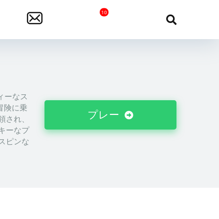
ティーなス
冒険に乗
プレー
領され、
キーなプ
スピンな