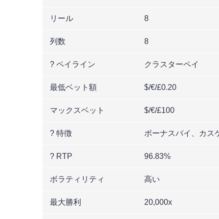
リール
8
列数
8
? ペイライン
クラスターペイ
最低ベット額
$/€/£0.20
マックスベット
$/€/£100
? 特徴
ボーナスバイ、カス
? RTP
96.83%
ボラティリティ
高い
最大勝利
20,000x