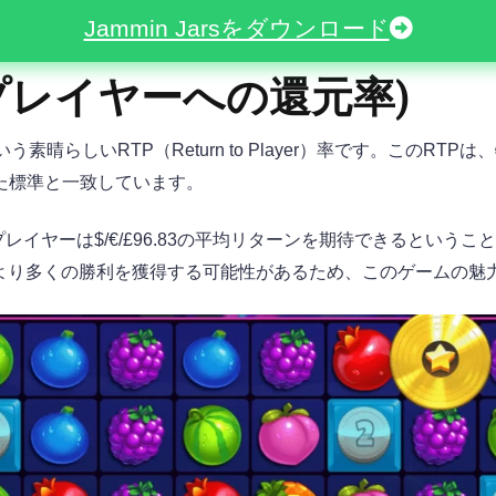
Jammin Jarsをダウンロード
TP (プレイヤーへの還元率)
3%という素晴らしいRTP（Return to Player）率です。こ
定した標準と一致しています。
、プレイヤーは$/€/£96.83の平均リターンを期待できるとい
より多くの勝利を獲得する可能性があるため、このゲームの魅