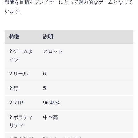
報酬を目指すプレイヤーにとって魅力的なゲームとなって
います。
特徴
説明
? ゲームタ
スロット
イプ
? リール
6
? 行
5
? RTP
96.49%
? ボラティ
中〜高
リティ