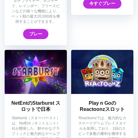
ルチプライヤー、カスケー
今すぐプレー
ド、レインボー、フリースピ
ンなどの様々な機能により、
ベット額の最大20,000倍を獲
得することができます。
プレー
NetEntのStarburst ス
Play n Goの
ロットで日本
Reactoonzスロット
Starburst（スターバースト）
Reactoonzでは、魅力的なカ
は、NetEnt（ネットエント）
スケードゲームプレイスタイ
社が開発した、鮮やかなグラ
ルを採用しており、1回のス
フィックと魅力的なゲームプ
ピンで多数の勝利を獲得する