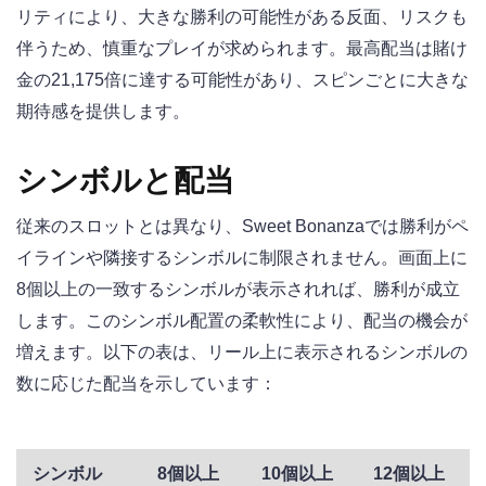
リティにより、大きな勝利の可能性がある反面、リスクも
伴うため、慎重なプレイが求められます。最高配当は賭け
金の21,175倍に達する可能性があり、スピンごとに大きな
期待感を提供します。
シンボルと配当
従来のスロットとは異なり、Sweet Bonanzaでは勝利がペ
イラインや隣接するシンボルに制限されません。画面上に
8個以上の一致するシンボルが表示されれば、勝利が成立
します。このシンボル配置の柔軟性により、配当の機会が
増えます。以下の表は、リール上に表示されるシンボルの
数に応じた配当を示しています：
シンボル
8個以上
10個以上
12個以上