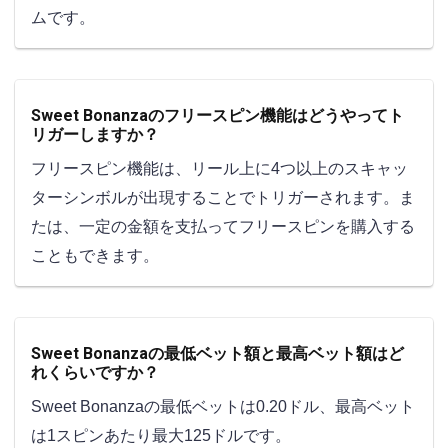
ムです。
Sweet Bonanzaのフリースピン機能はどうやってト
リガーしますか？
フリースピン機能は、リール上に4つ以上のスキャッ
ターシンボルが出現することでトリガーされます。ま
たは、一定の金額を支払ってフリースピンを購入する
こともできます。
Sweet Bonanzaの最低ベット額と最高ベット額はど
れくらいですか？
Sweet Bonanzaの最低ベットは0.20ドル、最高ベット
は1スピンあたり最大125ドルです。