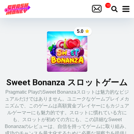
5.0
Sweet Bonanza スロットゲーム
Pragmatic PlayのSweet Bonanzaスロットは魅力的なビジ
ュアルだけではありません。ユニークなゲームプレイメカ
ニズムで、このゲームは高額賞金プレイヤーにもカジュア
ルゲーマーにも魅力的です。スロットに慣れている方に
も、スロットが初めての方にも、この詳細なSweet
Bonanzaのレビューは、自信を持ってゲームに取り組み、
成功のチャンスを最大化するために必要な洞察力を提供し