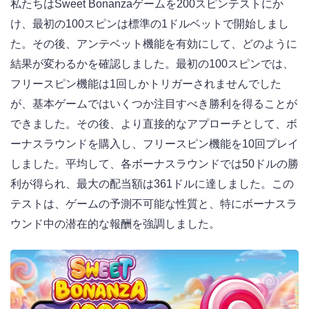
私たちはSweet Bonanzaゲームを200スピンテストにか
け、最初の100スピンは標準の1ドルベットで開始しまし
た。その後、アンテベット機能を有効にして、どのように
結果が変わるかを確認しました。最初の100スピンでは、
フリースピン機能は1回しかトリガーされませんでした
が、基本ゲームではいくつか注目すべき勝利を得ることが
できました。その後、より直接的なアプローチとして、ボ
ーナスラウンドを購入し、フリースピン機能を10回プレイ
しました。平均して、各ボーナスラウンドでは50ドルの勝
利が得られ、最大の配当額は361ドルに達しました。この
テストは、ゲームの予測不可能な性質と、特にボーナスラ
ウンド中の潜在的な報酬を強調しました。