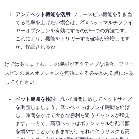
アンテベット機能を活用
: フリースピン機能を引き当
てる確率を上げたい場合は、25xベットマルチプライ
ヤーオプションを有効にするのが一つの方法です。
これにより、機能をトリガーする確率が倍増します
が、保証されるわ
けではありません。この機能がアクティブな場合、フリー
スピンの購入オプションを無効にする必要がある点に注意
してください。
ベット範囲を検討
: プレイ時間に応じてベットサイズ
を調整しましょう。低いベットはプレイ時間を延ば
し、時間をかけて大きな勝利を狙うチャンスが増え
ます。一方で、高額ベットはポテンシャルな配当額
を増やすことができますが、それに伴うリスクも高