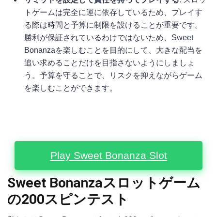
トゲームは完全に運に依存しているため、プレイす
る際は時間と予算に制限を設けることが重要です。
勝利が保証されているわけではないため、Sweet
Bonanzaを楽しむことを目的にして、大きな配当を
追い求めることだけを目指さないようにしましょ
う。予算を守ることで、リスクを抑えながらゲーム
を楽しむことができます。
Play Sweet Bonanza Slot
Sweet Bonanzaスロットゲーム
の200スピンテスト