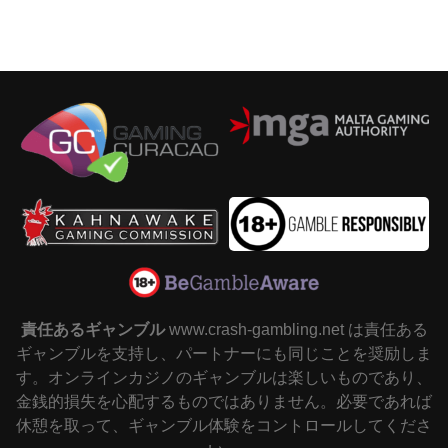
責任あるギャンブル
www.crash-gambling.net は責任ある
ギャンブルを支持し、パートナーにも同じことを奨励しま
す。オンラインカジノのギャンブルは楽しいものであり、
金銭的損失を心配するものではありません。必要であれば
休憩を取って、ギャンブル体験をコントロールしてくださ