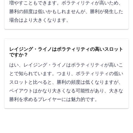
増やすこともできます。ボラティリティが高いため、
勝利の頻度は低いかもしれませんが、勝利が発生した
場合はより大きくなります。
レイジング・ライノはボラティリティの高いスロット
ですか？
はい、レイジング・ライノはボラティリティが高いこ
とで知られています。つまり、ボラティリティの低い
スロットと比べると、勝利の頻度は低くなりますが、
ペイアウトはかなり大きくなる可能性があり、大きな
勝利を求めるプレイヤーには魅力的です。