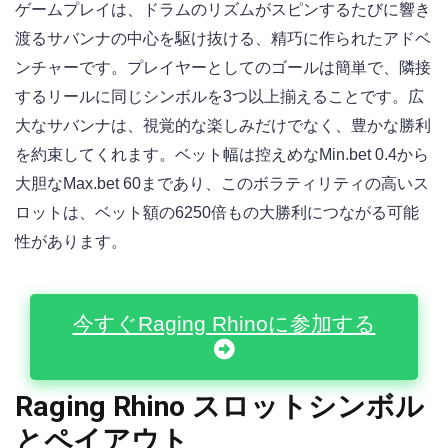
ゲームプレイは、ドラムのリズムがスピンするたびに響き
渡るサバンナの中心を駆け抜ける、精巧に作られたアドベ
ンチャーです。プレイヤーとしてのゴールは簡単で、隣接
するリールに同じシンボルを3つ以上揃えることです。広
大なサバンナは、視覚的な楽しみだけでなく、豊かな勝利
を約束してくれます。ベット幅は控えめなMin.bet 0.4から
大胆なMax.bet 60まであり、このボラティリティの高いス
ロットは、ベット額の6250倍もの大勝利につながる可能
性があります。
今すぐRaging Rhinoに参加する
Raging Rhino スロットシンボル
とペイアウト