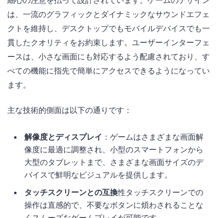
細心の注意を払って設計されています。ゲームのデザイン
は、一流のグラフィックとダイナミックなサウンドエフェ
クトを維持し、デスクトップでもモバイルデバイスでも一
貫したクオリティをお約束します。ユーザーインターフェ
ースは、小さな画面にも対応するよう配慮されており、す
べての機能に指先で簡単にアクセスできるようになってい
ます。
主な技術的側面は以下の通りです：
解像度とディスプレイ
：ゲームはさまざまな画面解
像度に最適に調整され、小型のスマートフォンから
大型のタブレットまで、さまざまな画面サイズのデ
バイスで鮮明なビジュアルを提供します。
タッチスクリーンとの互換
性タッチスクリーンでの
操作は直感的で、不要なボタンに煩わされることな
くスムーズなゲームプレイが可能です。