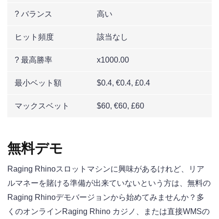
? バランス
高い
ヒット頻度
該当なし
? 最高勝率
x1000.00
最小ベット額
$0.4, €0.4, £0.4
マックスベット
$60, €60, £60
無料デモ
Raging Rhinoスロットマシンに興味があるけれど、リア
ルマネーを賭ける準備が出来ていないという方は、無料の
Raging Rhinoデモバージョンから始めてみませんか？多
くのオンラインRaging Rhino カジノ、または直接WMSの