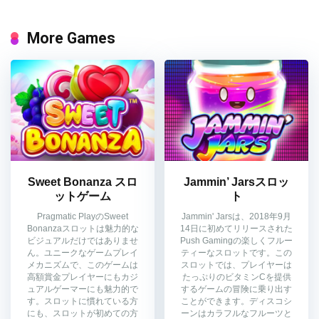
More Games
Sweet Bonanza スロ
Jammin’ Jarsスロッ
ットゲーム
ト
Pragmatic PlayのSweet
Jammin' Jarsは、2018年9月
Bonanzaスロットは魅力的な
14日に初めてリリースされた
ビジュアルだけではありませ
Push Gamingの楽しくフルー
ん。ユニークなゲームプレイ
ティーなスロットです。この
メカニズムで、このゲームは
スロットでは、プレイヤーは
高額賞金プレイヤーにもカジ
たっぷりのビタミンCを提供
ュアルゲーマーにも魅力的で
するゲームの冒険に乗り出す
す。スロットに慣れている方
ことができます。ディスコシ
にも、スロットが初めての方
ーンはカラフルなフルーツと