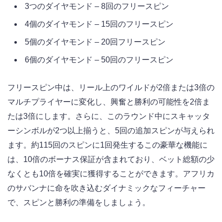
3つのダイヤモンド – 8回のフリースピン
4個のダイヤモンド – 15回のフリースピン
5個のダイヤモンド – 20回フリースピン
6個のダイヤモンド – 50回のフリースピン
フリースピン中は、リール上のワイルドが2倍または3倍の
マルチプライヤーに変化し、興奮と勝利の可能性を2倍ま
たは3倍にします。さらに、このラウンド中にスキャッタ
ーシンボルが2つ以上揃うと、5回の追加スピンが与えられ
ます。約115回のスピンに1回発生するこの豪華な機能に
は、10倍のボーナス保証が含まれており、ベット総額の少
なくとも10倍を確実に獲得することができます。アフリカ
のサバンナに命を吹き込むダイナミックなフィーチャー
で、スピンと勝利の準備をしましょう。