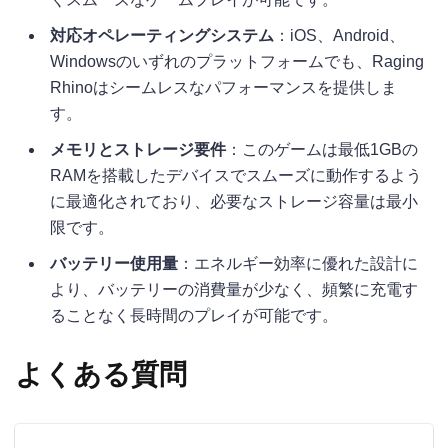
対応オペレーティングシステム
：iOS、Android、
Windowsのいずれのプラットフォームでも、Raging
Rhinoはシームレスなパフォーマンスを提供しま
す。
メモリとストレージ要件
：このゲームは最低1GBの
RAMを搭載したデバイスでスムーズに動作するよう
に最適化されており、必要なストレージ容量は最小
限です。
バッテリー使用量
：エネルギー効率に優れた設計に
より、バッテリーの消費量が少なく、頻繁に充電す
ることなく長時間のプレイが可能です。
よくある質問