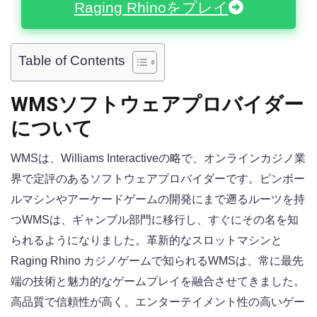
Raging Rhinoをプレイ
Table of Contents
WMSソフトウェアプロバイダー
について
WMSは、Williams Interactiveの略で、オンラインカジノ業
界で定評のあるソフトウェアプロバイダーです。ピンボー
ルマシンやアーケードゲームの開発にまで遡るルーツを持
つWMSは、ギャンブル部門に移行し、すぐにその名を知
られるようになりました。革新的なスロットマシンと
Raging Rhino カジノゲームで知られるWMSは、常に最先
端の技術と魅力的なゲームプレイを融合させてきました。
高品質で信頼性が高く、エンターテイメント性の高いゲー