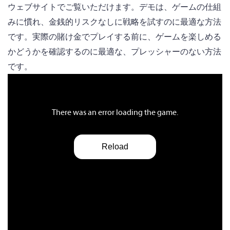
ウェブサイトでご覧いただけます。デモは、ゲームの仕組
みに慣れ、金銭的リスクなしに戦略を試すのに最適な方法
です。実際の賭け金でプレイする前に、ゲームを楽しめる
かどうかを確認するのに最適な、プレッシャーのない方法
です。