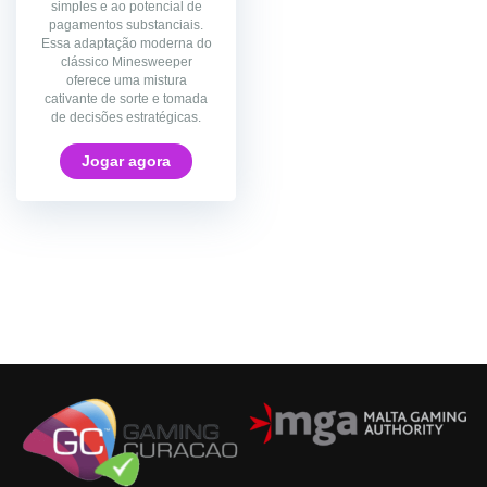
simples e ao potencial de
pagamentos substanciais.
Essa adaptação moderna do
clássico Minesweeper
oferece uma mistura
cativante de sorte e tomada
de decisões estratégicas.
Jogar agora