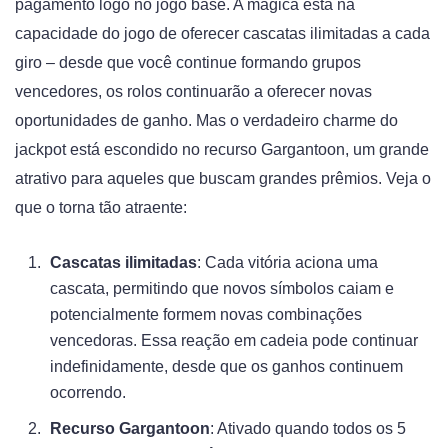
pagamento logo no jogo base. A mágica está na
capacidade do jogo de oferecer cascatas ilimitadas a cada
giro – desde que você continue formando grupos
vencedores, os rolos continuarão a oferecer novas
oportunidades de ganho. Mas o verdadeiro charme do
jackpot está escondido no recurso Gargantoon, um grande
atrativo para aqueles que buscam grandes prêmios. Veja o
que o torna tão atraente:
Cascatas ilimitadas
: Cada vitória aciona uma
cascata, permitindo que novos símbolos caiam e
potencialmente formem novas combinações
vencedoras. Essa reação em cadeia pode continuar
indefinidamente, desde que os ganhos continuem
ocorrendo.
Recurso Gargantoon
: Ativado quando todos os 5