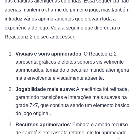
das criaturas alienígenas coloridas. Essa sequência não
apenas mantém o charme do primeiro jogo, mas também
introduz vários aprimoramentos que elevam toda a
experiência de jogo. Veja a seguir o que diferencia o
Reactoonz 2 de seu antecessor:
Visuais e sons aprimorados
: O Reactoonz 2
apresenta gráficos e efeitos sonoros visivelmente
aprimorados, tornando o peculiar mundo alienígena
mais envolvente e visualmente atraente.
Jogabilidade mais suave
: A mecânica foi refinada,
garantindo transições e interações mais suaves na
grade 7×7, que continua sendo um elemento básico
do jogo original.
Recursos aprimorados
: Embora o amado recurso
de carretéis em cascata retorne, ele foi aprimorado