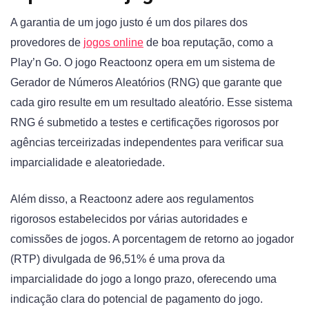
A garantia de um jogo justo é um dos pilares dos
provedores de
jogos online
de boa reputação, como a
Play’n Go. O jogo Reactoonz opera em um sistema de
Gerador de Números Aleatórios (RNG) que garante que
cada giro resulte em um resultado aleatório. Esse sistema
RNG é submetido a testes e certificações rigorosos por
agências terceirizadas independentes para verificar sua
imparcialidade e aleatoriedade.
Além disso, a Reactoonz adere aos regulamentos
rigorosos estabelecidos por várias autoridades e
comissões de jogos. A porcentagem de retorno ao jogador
(RTP) divulgada de 96,51% é uma prova da
imparcialidade do jogo a longo prazo, oferecendo uma
indicação clara do potencial de pagamento do jogo.