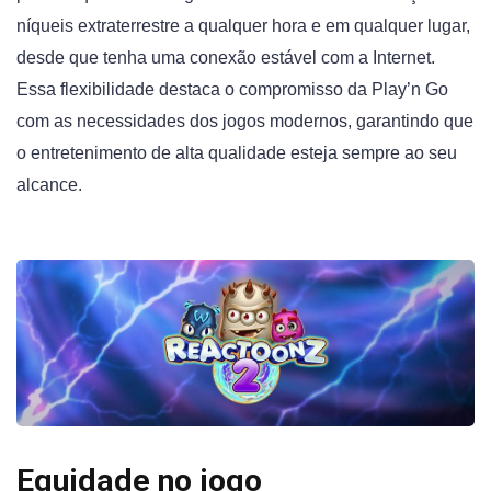
níqueis extraterrestre a qualquer hora e em qualquer lugar,
desde que tenha uma conexão estável com a Internet.
Essa flexibilidade destaca o compromisso da Play’n Go
com as necessidades dos jogos modernos, garantindo que
o entretenimento de alta qualidade esteja sempre ao seu
alcance.
Equidade no jogo