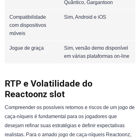
Quântico, Gargantoon
Compatibilidade
Sim, Android e iOS
com dispositivos
móveis
Jogue de graça
Sim, versão demo disponível
em várias plataformas on-line
RTP e Volatilidade do
Reactoonz slot
Compreender os possíveis retornos e riscos de um jogo de
caça-níqueis é fundamental para os jogadores que
desejam refinar suas estratégias e definir expectativas
realistas. Para o amado jogo de caça-níqueis Reactoonz,