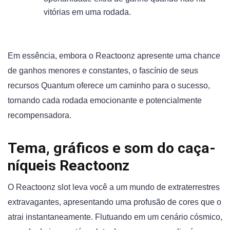
vitórias em uma rodada.
Em essência, embora o Reactoonz apresente uma chance
de ganhos menores e constantes, o fascínio de seus
recursos Quantum oferece um caminho para o sucesso,
tornando cada rodada emocionante e potencialmente
recompensadora.
Tema, gráficos e som do caça-
níqueis Reactoonz
O Reactoonz slot leva você a um mundo de extraterrestres
extravagantes, apresentando uma profusão de cores que o
atrai instantaneamente. Flutuando em um cenário cósmico,