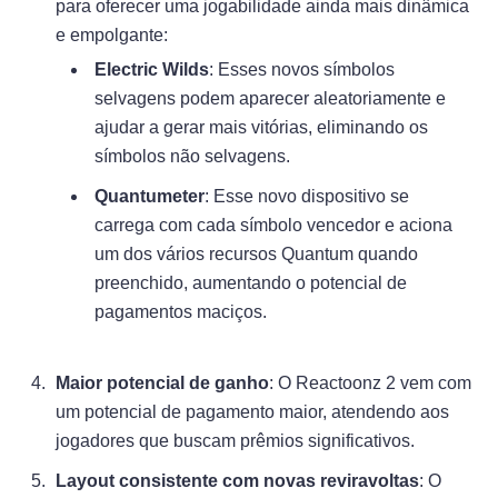
para oferecer uma jogabilidade ainda mais dinâmica
e empolgante:
Electric Wilds
: Esses novos símbolos
selvagens podem aparecer aleatoriamente e
ajudar a gerar mais vitórias, eliminando os
símbolos não selvagens.
Quantumeter
: Esse novo dispositivo se
carrega com cada símbolo vencedor e aciona
um dos vários recursos Quantum quando
preenchido, aumentando o potencial de
pagamentos maciços.
Maior potencial de ganho
: O Reactoonz 2 vem com
um potencial de pagamento maior, atendendo aos
jogadores que buscam prêmios significativos.
Layout consistente com novas reviravoltas
: O