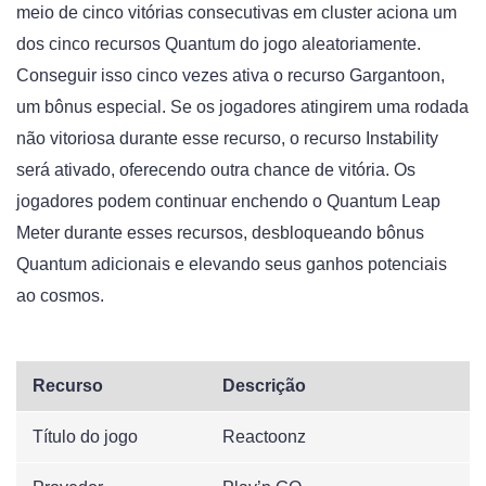
meio de cinco vitórias consecutivas em cluster aciona um
dos cinco recursos Quantum do jogo aleatoriamente.
Conseguir isso cinco vezes ativa o recurso Gargantoon,
um bônus especial. Se os jogadores atingirem uma rodada
não vitoriosa durante esse recurso, o recurso Instability
será ativado, oferecendo outra chance de vitória. Os
jogadores podem continuar enchendo o Quantum Leap
Meter durante esses recursos, desbloqueando bônus
Quantum adicionais e elevando seus ganhos potenciais
ao cosmos.
Recurso
Descrição
Título do jogo
Reactoonz