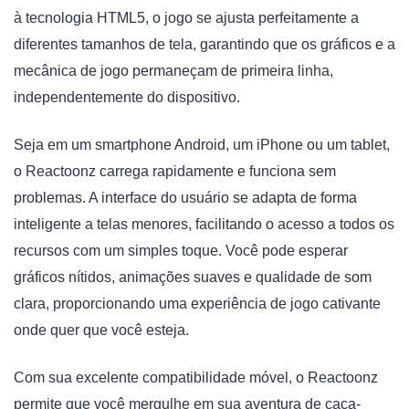
à tecnologia HTML5, o jogo se ajusta perfeitamente a
diferentes tamanhos de tela, garantindo que os gráficos e a
mecânica de jogo permaneçam de primeira linha,
independentemente do dispositivo.
Seja em um smartphone Android, um iPhone ou um tablet,
o Reactoonz carrega rapidamente e funciona sem
problemas. A interface do usuário se adapta de forma
inteligente a telas menores, facilitando o acesso a todos os
recursos com um simples toque. Você pode esperar
gráficos nítidos, animações suaves e qualidade de som
clara, proporcionando uma experiência de jogo cativante
onde quer que você esteja.
Com sua excelente compatibilidade móvel, o Reactoonz
permite que você mergulhe em sua aventura de caça-