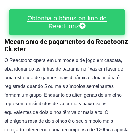
Obtenha o bônus on-line do
Reactoonz
Mecanismo de pagamentos do Reactoonz
Cluster
O Reactoonz opera em um modelo de jogo em cascata,
abandonando as linhas de pagamento fixas em favor de
uma estrutura de ganhos mais dinâmica. Uma vitória é
registrada quando 5 ou mais símbolos semelhantes
formam um grupo. Enquanto os alienígenas de um olho
representam símbolos de valor mais baixo, seus
equivalentes de dois olhos têm valor mais alto. O
alienígena rosa de dois olhos é o seu símbolo mais
cobiçado, oferecendo uma recompensa de 1200x a aposta