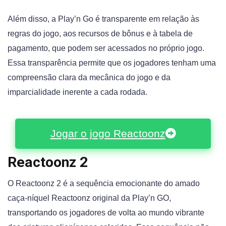
Além disso, a Play’n Go é transparente em relação às
regras do jogo, aos recursos de bônus e à tabela de
pagamento, que podem ser acessados no próprio jogo.
Essa transparência permite que os jogadores tenham uma
compreensão clara da mecânica do jogo e da
imparcialidade inerente a cada rodada.
Jogar o jogo Reactoonz
Reactoonz 2
O Reactoonz 2 é a sequência emocionante do amado
caça-níquel Reactoonz original da Play’n GO,
transportando os jogadores de volta ao mundo vibrante