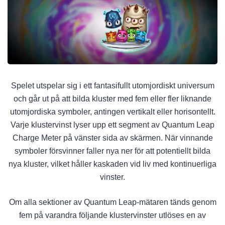
Spelet utspelar sig i ett fantasifullt utomjordiskt universum
och går ut på att bilda kluster med fem eller fler liknande
utomjordiska symboler, antingen vertikalt eller horisontellt.
Varje klustervinst lyser upp ett segment av Quantum Leap
Charge Meter på vänster sida av skärmen. När vinnande
symboler försvinner faller nya ner för att potentiellt bilda
nya kluster, vilket håller kaskaden vid liv med kontinuerliga
vinster.
Om alla sektioner av Quantum Leap-mätaren tänds genom
fem på varandra följande klustervinster utlöses en av