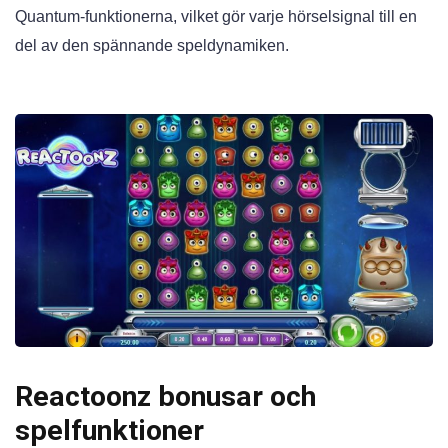
Quantum-funktionerna, vilket gör varje hörselsignal till en
del av den spännande speldynamiken.
Reactoonz bonusar och
spelfunktioner