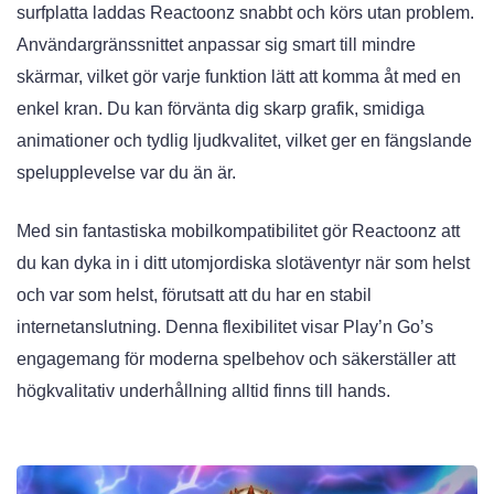
surfplatta laddas Reactoonz snabbt och körs utan problem.
Användargränssnittet anpassar sig smart till mindre
skärmar, vilket gör varje funktion lätt att komma åt med en
enkel kran. Du kan förvänta dig skarp grafik, smidiga
animationer och tydlig ljudkvalitet, vilket ger en fängslande
spelupplevelse var du än är.
Med sin fantastiska mobilkompatibilitet gör Reactoonz att
du kan dyka in i ditt utomjordiska slotäventyr när som helst
och var som helst, förutsatt att du har en stabil
internetanslutning. Denna flexibilitet visar Play’n Go’s
engagemang för moderna spelbehov och säkerställer att
högkvalitativ underhållning alltid finns till hands.