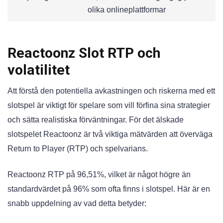
olika onlineplattformar
Reactoonz Slot RTP och
volatilitet
Att förstå den potentiella avkastningen och riskerna med ett
slotspel är viktigt för spelare som vill förfina sina strategier
och sätta realistiska förväntningar. För det älskade
slotspelet Reactoonz är två viktiga mätvärden att överväga
Return to Player (RTP) och spelvarians.
Reactoonz RTP på 96,51%, vilket är något högre än
standardvärdet på 96% som ofta finns i slotspel. Här är en
snabb uppdelning av vad detta betyder: