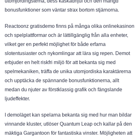
utomjordingstema, dess kaskadhjul och den mängd
bonusfunktioner som väntar strax bortom stjärnorna.
Reactoonz gratisdemo finns på många olika onlinekasinon
och spelplattformar och är lättillgänglig från alla enheter,
vilket ger en perfekt möjlighet för både erfarna
slotentusiaster och nykomlingar att lära sig repen. Demot
erbjuder en helt riskfri miljö för att bekanta sig med
spelmekaniken, träffa de unika utomjordiska karaktärerna
och upptäcka de spännande bonusfunktionerna, allt
medan du njuter av förstklassig grafik och fängslande
ljudeffekter.
I demoläget kan spelarna bekanta sig med hur man bildar
vinnande kluster, utlöser Quantum Leap och kallar på den
mäktiga Gargantoon för fantastiska vinster. Möjligheten att