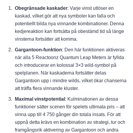
Obegränsade kaskader
: Varje vinst utlöser en
kaskad, vilket gör att nya symboler kan falla och
potentiellt bilda nya vinnande kombinationer. Denna
kedjereaktion kan fortsätta på obestämd tid så länge
vinsterna fortsätter att komma.
Gargantoon-funktion
: Den här funktionen aktiveras
när alla 5 Reactoonz Quantum Leap Meters är fyllda
och introducerar en kolossal 3×3 wild-symbol på
spelplanen. När kaskaderna fortsätter delas
Gargantoon upp i mindre wilds, vilket ökar chanserna
att träffa flera vinnande kluster.
Maximal vinstpotential
: Kulminationen av dessa
funktioner sätter scenen för spelets ultimata pris – att
vinna upp till 4 750 gånger din totala insats. För att
uppnå detta krävs en kombination av strategi, tur och
framgångsrik aktivering av Gargantoon och andra