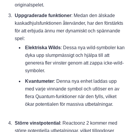
originalspelet.
Uppgraderade funktioner
: Medan den älskade
kaskadhjulsfunktionen återvänder, har den förstärkts
för att erbjuda ännu mer dynamiskt och spännande
spel:
Elektriska Wilds
: Dessa nya wild-symboler kan
dyka upp slumpmässigt och hjälpa till att
generera fler vinster genom att zappa icke-wild-
symboler.
Kvantumeter
: Denna nya enhet laddas upp
med varje vinnande symbol och utlöser en av
flera Quantum-funktioner när den fylls, vilket
ökar potentialen för massiva utbetalningar.
Större vinstpotential
: Reactoonz 2 kommer med
större potentiella utbetalningar, vilket tillgodoser